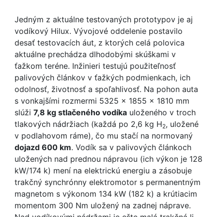
Jedným z aktuálne testovaných prototypov je aj
vodíkový Hilux. Vývojové oddelenie postavilo
desať testovacích áut, z ktorých celá polovica
aktuálne prechádza dlhodobými skúškami v
ťažkom teréne. Inžinieri testujú použiteľnosť
palivových článkov v ťažkých podmienkach, ich
odolnosť, životnosť a spoľahlivosť. Na pohon auta
s vonkajšími rozmermi 5325 x 1855 x 1810 mm
slúži
7,8 kg stlačeného vodíka
uloženého v troch
tlakových nádržiach (každá po 2,6 kg H
, uložené
2
v podlahovom ráme), čo mu stačí na normovaný
dojazd 600 km
. Vodík sa v palivových článkoch
uložených nad prednou nápravou (ich výkon je 128
kW/174 k) mení na elektrickú energiu a zásobuje
trakčný synchrónny elektromotor s permanentným
magnetom s výkonom 134 kW (182 k) a krútiacim
momentom 300 Nm uložený na zadnej náprave.