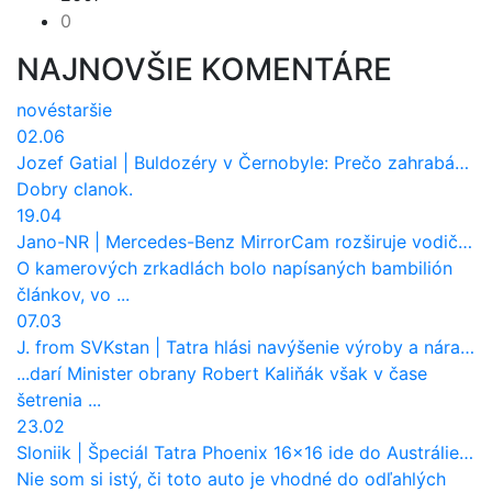
0
NAJNOVŠIE KOMENTÁRE
nové
staršie
02.06
Jozef Gatial
|
Buldozéry v Černobyle: Prečo zahrabávali Červený les pod zem?
Dobry clanok.
19.04
Jano-NR
|
Mercedes-Benz MirrorCam rozširuje vodičovi výhľad a uberá autobusom odpor vzduchu
O kamerových zrkadlách bolo napísaných bambilión
článkov, vo ...
07.03
J. from SVKstan
|
Tatra hlási navýšenie výroby a nárast tržieb. Ktorí odberatelia sú kľúčoví?
...darí Minister obrany Robert Kaliňák však v čase
šetrenia ...
23.02
Sloniik
|
Špeciál Tatra Phoenix 16×16 ide do Austrálie. Na čo bude slúžiť?
Nie som si istý, či toto auto je vhodné do odľahlých