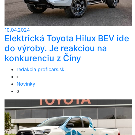
10.04.2024
Elektrická Toyota Hilux BEV ide
do výroby. Je reakciou na
konkurenciu z Číny
redakcia proficars.sk
Novinky
0