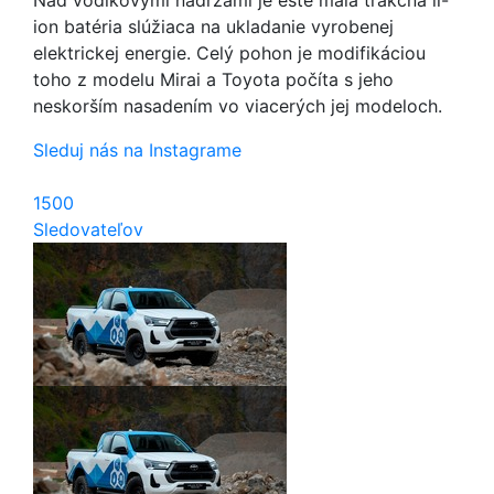
Nad vodíkovými nádržami je ešte malá trakčná li-
ion batéria slúžiaca na ukladanie vyrobenej
elektrickej energie. Celý pohon je modifikáciou
toho z modelu Mirai a Toyota počíta s jeho
neskorším nasadením vo viacerých jej modeloch.
Sleduj nás na Instagrame
1500
Sledovateľov