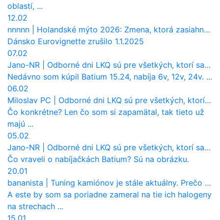
oblastí, ...
12.02
nnnnn
|
Holandské mýto 2026: Zmena, ktorá zasiahne slovenských dopravcov
Dánsko Eurovignette zrušilo 1.1.2025
07.02
Jano-NR
|
Odborné dni LKQ sú pre všetkých, ktorí sa chcú dozvedieť niečo viac
Nedávno som kúpil Batium 15.24, nabíja 6v, 12v, 24v. ...
06.02
Miloslav PC
|
Odborné dni LKQ sú pre všetkých, ktorí sa chcú dozvedieť niečo viac
Čo konkrétne? Len čo som si zapamätal, tak tieto už
majú ...
05.02
Jano-NR
|
Odborné dni LKQ sú pre všetkých, ktorí sa chcú dozvedieť niečo viac
Čo vraveli o nabíjačkách Batium? Sú na obrázku.
20.01
bananista
|
Tuning kamiónov je stále aktuálny. Prečo nevyhynul ako pri osobákoch?
A este by som sa poriadne zameral na tie ich halogeny
na strechach ...
15.01