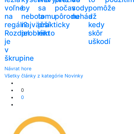
voľne
by
sa
počas
vody
pomôže
na
nebola
tomu
pôrodu
nehádž
a
regáli?
najväčší
prakticky
kedy
Rozdiel
problém
nikto
skôr
je
uškodí
v
škrupine
Návrat hore
Všetky články z kategórie Novinky
0
0