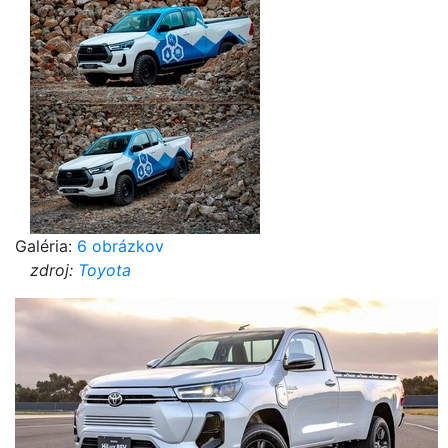
Galéria:
6 obrázkov
zdroj:
Toyota