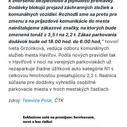
k zhoršeniu bezpečnosti a plynulosti premávky.
Dodávky blokujú prejazd záchranných zložiek a
komunálnych vozidiel. Rozhodli sme sa preto pre
zmenu a na príjazdové komunikácie do mesta
nainštalujeme zákazové značky, na ktorých bude
zmenená tonáž z 3,5 t na 2,2 t. Zákaz parkovania
dodávok bude od 18.00 hod. do 6.00 hod,“
hovorí
Iveta Grzonková, vedúca odboru komunálnych
služieb mesta Havířov. Podľa nových pravidiel tak
v Havířově v noci na verejných parkoviskách už
nezaparkuje žiadne úžitkové auto kategórie N1 s
celkovou hmotnosťou presahujúcou 2,2 t. Radnica
súčasne pre dodávky vyhradila osobitné
parkovacie miesta v troch mestských častiach.
zdroj:
Televize Polar
, ČTK