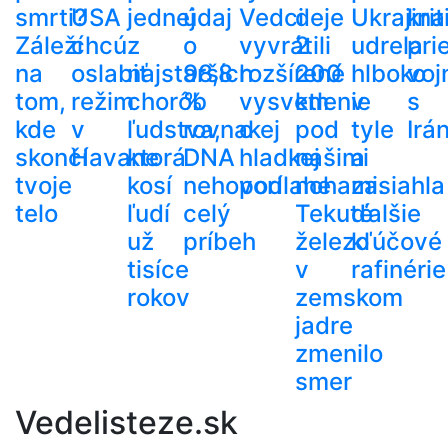
smrti?
USA
jednej
údaj
Vedci
deje
Ukrajina
krit
Záleží
chcú
z
o
vyvrátili
2
udrela
pri
na
oslabiť
najstarších
98,8
rozšírené
200
hlboko
voj
tom,
režim
chorôb
%
vysvetlenie
km
v
s
kde
v
ľudstva,
rovnakej
o
pod
tyle
Irá
skončí
Havane
ktorá
DNA
hladkej
našimi
a
tvoje
kosí
nehovorí
podlahe
nohami.
zasiahla
telo
ľudí
celý
Tekuté
ďalšie
už
príbeh
železo
kľúčové
tisíce
v
rafinérie
rokov
zemskom
jadre
zmenilo
smer
Vedelisteze.sk