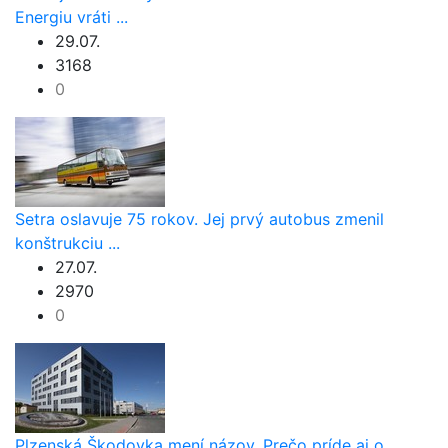
Energiu vráti ...
29.07.
3168
0
Setra oslavuje 75 rokov. Jej prvý autobus zmenil
konštrukciu ...
27.07.
2970
0
Plzenská Škodovka mení názov. Prečo príde aj o