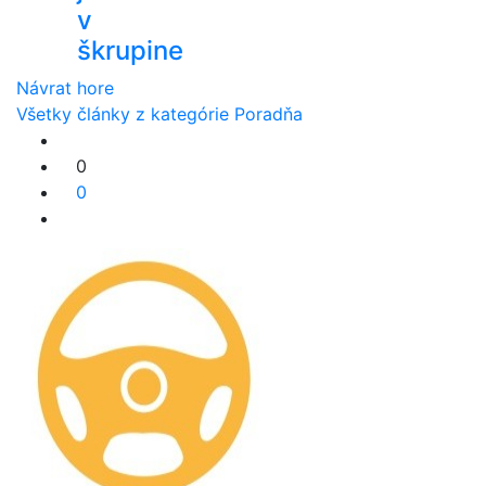
v
škrupine
Návrat hore
Všetky články z kategórie Poradňa
0
0