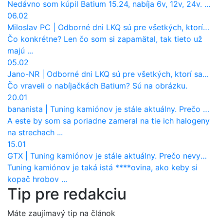
Nedávno som kúpil Batium 15.24, nabíja 6v, 12v, 24v. ...
06.02
Miloslav PC
|
Odborné dni LKQ sú pre všetkých, ktorí sa chcú dozvedieť niečo viac
Čo konkrétne? Len čo som si zapamätal, tak tieto už
majú ...
05.02
Jano-NR
|
Odborné dni LKQ sú pre všetkých, ktorí sa chcú dozvedieť niečo viac
Čo vraveli o nabíjačkách Batium? Sú na obrázku.
20.01
bananista
|
Tuning kamiónov je stále aktuálny. Prečo nevyhynul ako pri osobákoch?
A este by som sa poriadne zameral na tie ich halogeny
na strechach ...
15.01
GTX
|
Tuning kamiónov je stále aktuálny. Prečo nevyhynul ako pri osobákoch?
Tuning kamiónov je taká istá ****ovina, ako keby si
kopač hrobov ...
Tip pre redakciu
Máte zaujímavý tip na článok