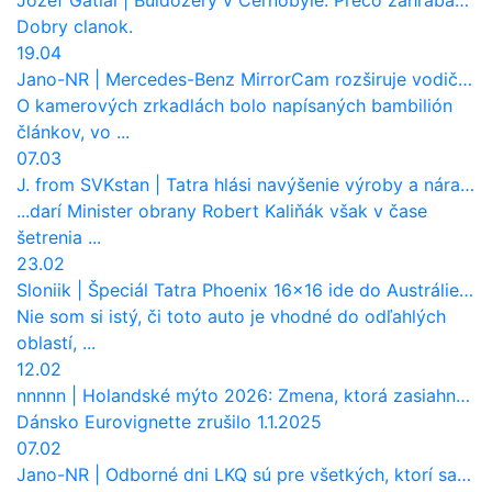
Jozef Gatial
|
Buldozéry v Černobyle: Prečo zahrabávali Červený les pod zem?
Dobry clanok.
19.04
Jano-NR
|
Mercedes-Benz MirrorCam rozširuje vodičovi výhľad a uberá autobusom odpor vzduchu
O kamerových zrkadlách bolo napísaných bambilión
článkov, vo ...
07.03
J. from SVKstan
|
Tatra hlási navýšenie výroby a nárast tržieb. Ktorí odberatelia sú kľúčoví?
...darí Minister obrany Robert Kaliňák však v čase
šetrenia ...
23.02
Sloniik
|
Špeciál Tatra Phoenix 16×16 ide do Austrálie. Na čo bude slúžiť?
Nie som si istý, či toto auto je vhodné do odľahlých
oblastí, ...
12.02
nnnnn
|
Holandské mýto 2026: Zmena, ktorá zasiahne slovenských dopravcov
Dánsko Eurovignette zrušilo 1.1.2025
07.02
Jano-NR
|
Odborné dni LKQ sú pre všetkých, ktorí sa chcú dozvedieť niečo viac