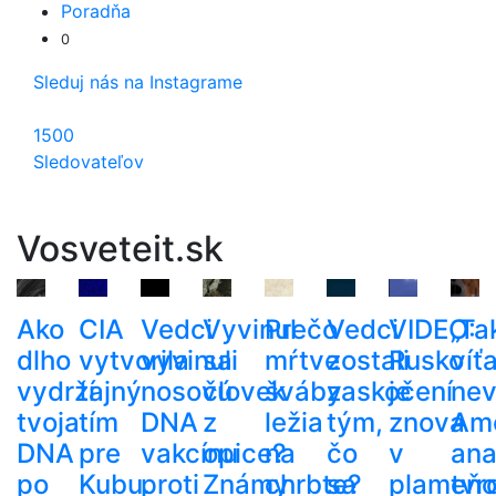
Poradňa
0
Sleduj nás na Instagrame
1500
Sledovateľov
Vosveteit.sk
Ako
CIA
Vedci
Vyvinul
Prečo
Vedci
VIDEO:
„Ta
dlho
vytvorila
vyvinuli
sa
mŕtve
zostali
Rusko
víť
vydrží
tajný
nosovú
človek
šváby
zaskočení
je
nev
tvoja
tím
DNA
z
ležia
tým,
znova
Ame
DNA
pre
vakcínu
opice?
na
čo
v
ana
po
Kubu.
proti
Známy
chrbte?
sa
plameňo
tvr