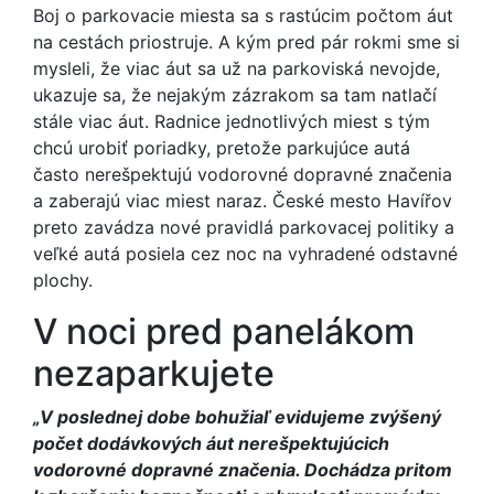
Boj o parkovacie miesta sa s rastúcim počtom áut
na cestách priostruje. A kým pred pár rokmi sme si
mysleli, že viac áut sa už na parkoviská nevojde,
ukazuje sa, že nejakým zázrakom sa tam natlačí
stále viac áut. Radnice jednotlivých miest s tým
chcú urobiť poriadky, pretože parkujúce autá
často nerešpektujú vodorovné dopravné značenia
a zaberajú viac miest naraz. České mesto Havířov
preto zavádza nové pravidlá parkovacej politiky a
veľké autá posiela cez noc na vyhradené odstavné
plochy.
V noci pred panelákom
nezaparkujete
„V poslednej dobe bohužiaľ evidujeme zvýšený
počet dodávkových áut nerešpektujúcich
vodorovné dopravné značenia. Dochádza pritom