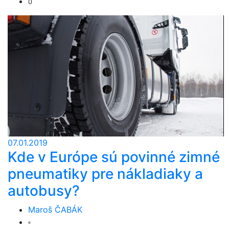
0
07.01.2019
Kde v Európe sú povinné zimné
pneumatiky pre nákladiaky a
autobusy?
Maroš ČABÁK