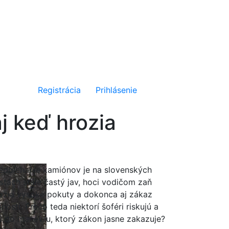
Registrácia
Prihlásenie
j keď hrozia
edbiehanie kamiónov je na slovenských
stách stále častý jav, hoci vodičom zaň
ozia vysoké pokuty a dokonca aj zákaz
nnosti. Prečo teda niektorí šoféri riskujú a
ú do manévru, ktorý zákon jasne zakazuje?