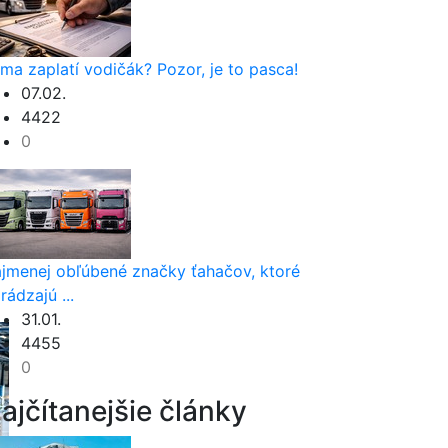
rma zaplatí vodičák? Pozor, je to pasca!
07.02.
4422
0
jmenej obľúbené značky ťahačov, ktoré
rádzajú ...
31.01.
4455
0
ajčítanejšie články