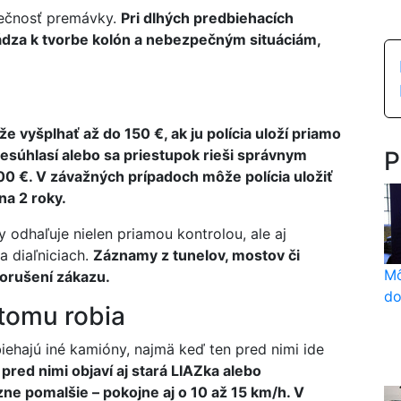
pečnosť premávky.
Pri dlhých predbiehacích
ádza k tvorbe kolón a nebezpečným situáciám,
 vyšplhať až do 150 €, ak ju polícia uloží priamo
esúhlasí alebo sa priestupok rieši správnym
P
0 €. V závažných prípadoch môže polícia uložiť
na 2 roky.
 odhaľuje nielen priamou kontrolou, ale aj
 diaľniciach.
Záznamy z tunelov, mostov či
Mô
porušení zákazu.
do
 tomu robia
ehajú iné kamióny, najmä keď ten pred nimi ide
pred nimi objaví aj stará LIAZka alebo
zne pomalšie – pokojne aj o 10 až 15 km/h. V