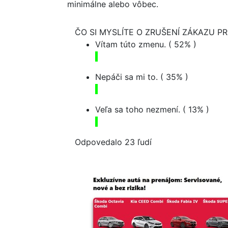
minimálne alebo vôbec.
ČO SI MYSLÍTE O ZRUŠENÍ ZÁKAZU P
Vítam túto zmenu.
( 52% )
Nepáči sa mi to.
( 35% )
Veľa sa toho nezmení.
( 13% )
Odpovedalo 23 ľudí