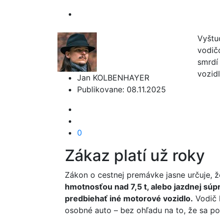
Vyštu
vodič
smrdí 
vozid
Jan KOLBENHAYER
Publikovane: 08.11.2025
0
Zákaz platí už roky
Zákon o cestnej premávke jasne určuje, 
hmotnosťou nad 7,5 t, alebo jazdnej súp
predbiehať iné motorové vozidlo.
Vodič 
osobné auto – bez ohľadu na to, že sa poh