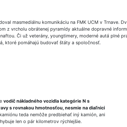
doval masmediálnu komunikáciu na FMK UCM v Trnave. Dva r
om z vrcholu obrátenej pyramídy aktuálne dopravné inform
naftou. Či už veterány, youngtimery, moderné autá plné pra
lá, ktoré pomáhajú budovať štáty a spoločnosť.
že
vodič nákladného vozidla kategórie N s
ravy s rovnakou hmotnosťou, nesmie na diaľnici
kamiónu teda nemôže predbiehať iný kamión, ani
ybuje len o pár kilometrov rýchlejšie.