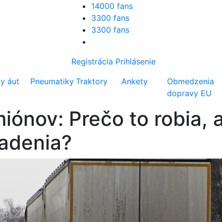
14000 fans
3300 fans
3300 fans
Registrácia
Prihlásenie
ty áut
Pneumatiky
Traktory
Ankety
Obmedzenia
dopravy EU
ónov: Prečo to robia, a
iadenia?
Pr
ce
hr
či
id