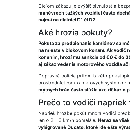
Cieľom zákazu je zvýšiť plynulosť a bez
manévroch ťažkých vozidiel často doch
najmä na diaľnici D1 či D2.
Aké hrozia pokuty?
Pokuta za predbiehanie kamiónov sa môže
na mieste v blokovom konaní. Ak vodič n
konaním, hrozí mu sankcia od 60 € do 30
aj zákaz vedenia motorového vozidla až 
Dopravná polícia pritom takéto priestupky
prostredníctvom kamerových systémov na
mýtnych brán často slúžia ako dôkaz o 
Prečo to vodiči napriek
Napriek hrozbe pokút mnohí vodiči predbi
len o 2 – 3 km/h pomalšie.
Neraz sa však 
vylágrované Ducato, ktoré ide ešte výra