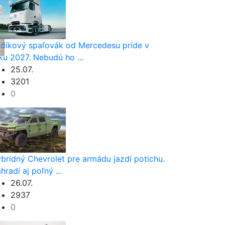
díkový spaľovák od Mercedesu príde v
ku 2027. Nebudú ho ...
25.07.
3201
0
bridný Chevrolet pre armádu jazdí potichu.
hradí aj poľný ...
26.07.
2937
0