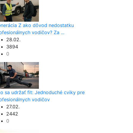
nerácia Z ako dôvod nedostatku
ofesionálnych vodičov? Za ...
28.02.
3894
0
o sa udržať fit: Jednoduché cviky pre
ofesionálnych vodičov
27.02.
2442
0