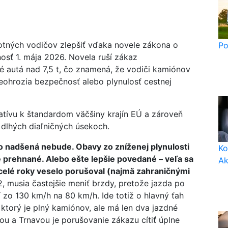
motných vodičov zlepšiť vďaka novele zákona o
Po
osť 1. mája 2026. Novela ruší zákaz
é autá nad 7,5 t, čo znamená, že vodiči kamiónov
eohrozia bezpečnosť alebo plynulosť cestnej
latívu k štandardom väčšiny krajín EÚ a zároveň
a dlhých diaľničných úsekoch.
o nadšená nebude. Obavy zo zníženej plynulosti
Ko
prehnané. Alebo ešte lepšie povedané – veľa sa
Ak
celé roky veselo porušoval (najmä zahraničnými
D2, musia častejšie meniť brzdy, pretože jazda po
í zo 130 km/h na 80 km/h. Ide totiž o hlavný ťah
orý je plný kamiónov, ale má len dva jazdné
ou a Trnavou je porušovanie zákazu cítiť úplne