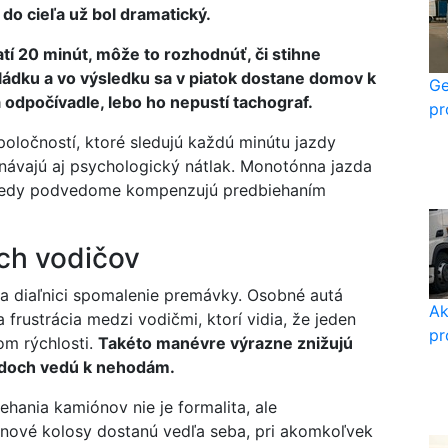
 do cieľa už bol dramatický.
tí 20 minút, môže to rozhodnúť, či stihne
ládku a vo výsledku sa v piatok dostane domov k
Ge
a odpočívadle, lebo ho nepustí tachograf.
pr
ločností, ktoré sledujú každú minútu jazdy
znávajú aj psychologický nátlak. Monotónna jazda
 niekedy podvedome kompenzujú predbiehaním
ých vodičov
 diaľnici spomalenie premávky. Osobné autá
Ak
 frustrácia medzi vodičmi, ktorí vidia, že jeden
pr
om rýchlosti.
Takéto manévre výrazne znižujú
padoch vedú k nehodám.
ehania kamiónov nie je formalita, ale
onové kolosy dostanú vedľa seba, pri akomkoľvek