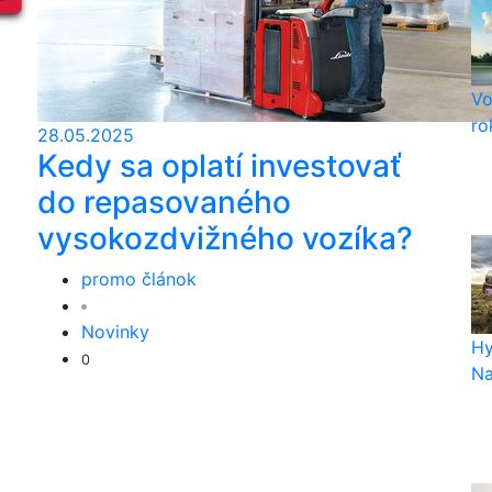
Vo
ro
28.05.2025
Kedy sa oplatí investovať
do repasovaného
vysokozdvižného vozíka?
promo článok
Novinky
Hy
0
Na