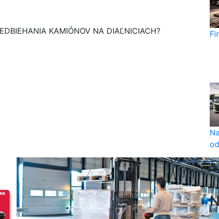
REDBIEHANIA KAMIÓNOV NA DIAĽNICIACH?
Fi
Na
od
N