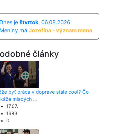
Dnes je
štvrtok
, 06.08.2026
Meniny má
Jozefína - význam mena
odobné články
že byť práca v doprave stále cool? Čo
káže mladých ...
17.07.
1683
0