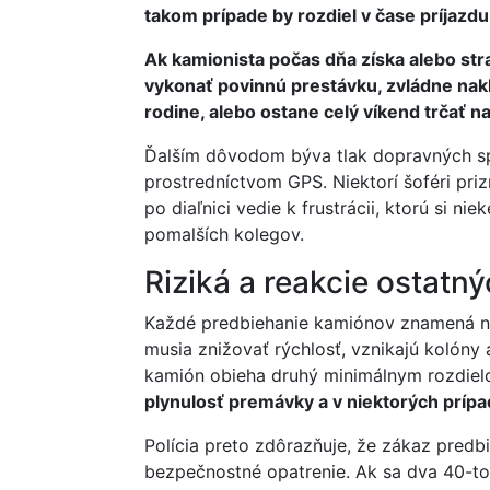
takom prípade by rozdiel v čase príjazdu
Ak kamionista počas dňa získa alebo stra
vykonať povinnú prestávku, zvládne nak
rodine, alebo ostane celý víkend trčať n
Ďalším dôvodom býva tlak dopravných spo
prostredníctvom GPS. Niektorí šoféri pri
po diaľnici vedie k frustrácii, ktorú si
pomalších kolegov.
Riziká a reakcie ostatn
Každé predbiehanie kamiónov znamená na
musia znižovať rýchlosť, vznikajú kolóny a
kamión obieha druhý minimálnym rozdiel
plynulosť premávky a v niektorých prí
Polícia preto zdôrazňuje, že zákaz predbi
bezpečnostné opatrenie. Ak sa dva 40-t