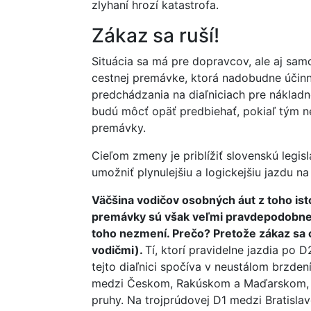
zlyhaní hrozí katastrofa.
Zákaz sa ruší!
Situácia sa má pre dopravcov, ale aj sa
cestnej premávke, ktorá nadobudne účinn
predchádzania na diaľniciach pre nákladn
budú môcť opäť predbiehať, pokiaľ tým n
premávky.
Cieľom zmeny je priblížiť slovenskú legis
umožniť plynulejšiu a logickejšiu jazdu n
Väčšina vodičov osobných áut z toho ist
premávky sú však veľmi pravdepodobne 
toho nezmení. Prečo? Pretože zákaz sa 
vodičmi).
Tí, ktorí pravidelne jazdia po 
tejto diaľnici spočíva v neustálom brzden
medzi Českom, Rakúskom a Maďarskom, kt
pruhy. Na trojprúdovej D1 medzi Bratislav