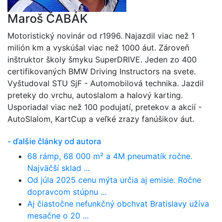
Maroš ČABÁK
Motoristický novinár od r1996. Najazdil viac než 1
milión km a vyskúšal viac než 1000 áut. Zároveň
inštruktor školy šmyku SuperDRIVE. Jeden zo 400
certifikovaných BMW Driving Instructors na svete.
Vyštudoval STU SjF - Automobilová technika. Jazdil
preteky do vrchu, autoslalom a halový karting.
Usporiadal viac než 100 podujatí, pretekov a akcií -
AutoSlalom, KartCup a veľké zrazy fanúšikov áut.
- ďalšie články od autora
68 rámp, 68 000 m² a 4M pneumatík ročne.
Najväčší sklad ...
Od júla 2025 cenu mýta určia aj emisie. Ročne
dopravcom stúpnu ...
Aj čiastočne nefunkčný obchvat Bratislavy užíva
mesačne o 20 ...