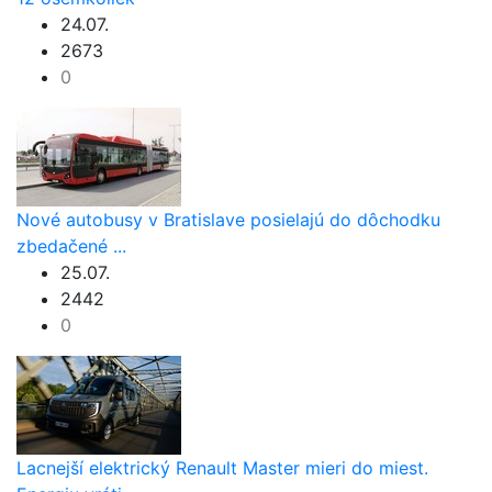
24.07.
2673
0
Nové autobusy v Bratislave posielajú do dôchodku
zbedačené ...
25.07.
2442
0
Lacnejší elektrický Renault Master mieri do miest.