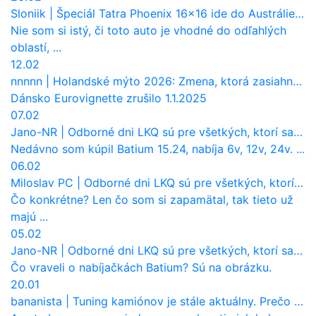
Sloniik
|
Špeciál Tatra Phoenix 16×16 ide do Austrálie. Na čo bude slúžiť?
Nie som si istý, či toto auto je vhodné do odľahlých
oblastí, ...
12.02
nnnnn
|
Holandské mýto 2026: Zmena, ktorá zasiahne slovenských dopravcov
Dánsko Eurovignette zrušilo 1.1.2025
07.02
Jano-NR
|
Odborné dni LKQ sú pre všetkých, ktorí sa chcú dozvedieť niečo viac
Nedávno som kúpil Batium 15.24, nabíja 6v, 12v, 24v. ...
06.02
Miloslav PC
|
Odborné dni LKQ sú pre všetkých, ktorí sa chcú dozvedieť niečo viac
Čo konkrétne? Len čo som si zapamätal, tak tieto už
majú ...
05.02
Jano-NR
|
Odborné dni LKQ sú pre všetkých, ktorí sa chcú dozvedieť niečo viac
Čo vraveli o nabíjačkách Batium? Sú na obrázku.
20.01
bananista
|
Tuning kamiónov je stále aktuálny. Prečo nevyhynul ako pri osobákoch?