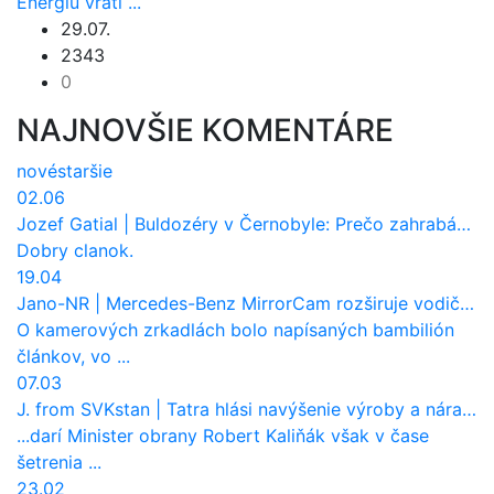
Energiu vráti ...
29.07.
2343
0
NAJNOVŠIE KOMENTÁRE
nové
staršie
02.06
Jozef Gatial
|
Buldozéry v Černobyle: Prečo zahrabávali Červený les pod zem?
Dobry clanok.
19.04
Jano-NR
|
Mercedes-Benz MirrorCam rozširuje vodičovi výhľad a uberá autobusom odpor vzduchu
O kamerových zrkadlách bolo napísaných bambilión
článkov, vo ...
07.03
J. from SVKstan
|
Tatra hlási navýšenie výroby a nárast tržieb. Ktorí odberatelia sú kľúčoví?
...darí Minister obrany Robert Kaliňák však v čase
šetrenia ...
23.02