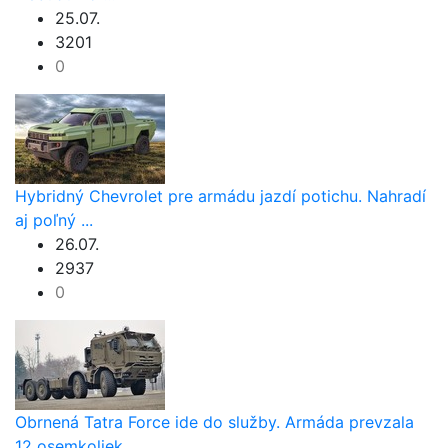
25.07.
3201
0
Hybridný Chevrolet pre armádu jazdí potichu. Nahradí
aj poľný ...
26.07.
2937
0
Obrnená Tatra Force ide do služby. Armáda prevzala
12 osemkoliek