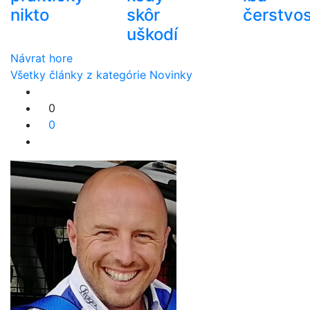
nikto
skôr
čerstvos
uškodí
Návrat hore
Všetky články z kategórie Novinky
0
0