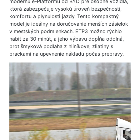
modernú e-Platformu od BYD pre osobné vozidlá,
ktorá zabezpečuje vysokú úroveň bezpečnosti,
komfortu a plynulosti jazdy. Tento kompaktný
model je ideálny na doručovanie menších zásielok
v mestských podmienkach. ETP3 možno rýchlo
nabiť za 30 minút, a jeho výbavu dopĺňa odolná,
protišmyková podlaha z hliníkovej zliatiny s
prackami na upevnenie nákladu počas prepravy.