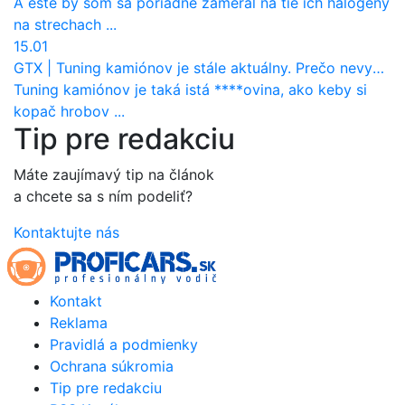
A este by som sa poriadne zameral na tie ich halogeny
na strechach ...
15.01
GTX
|
Tuning kamiónov je stále aktuálny. Prečo nevyhynul ako pri osobákoch?
Tuning kamiónov je taká istá ****ovina, ako keby si
kopač hrobov ...
Tip pre redakciu
Máte zaujímavý tip na článok
a chcete sa s ním podeliť?
Kontaktujte nás
Kontakt
Reklama
Pravidlá a podmienky
Ochrana súkromia
Tip pre redakciu