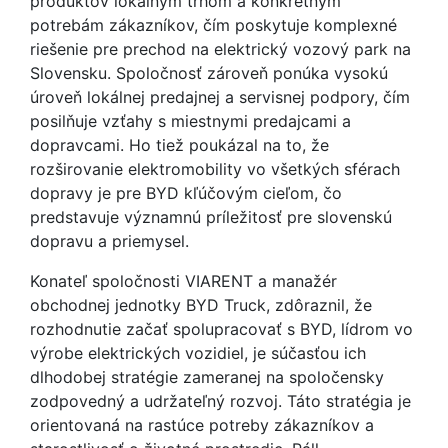
produktov lokálnym trhom a konkrétnym
potrebám zákazníkov, čím poskytuje komplexné
riešenie pre prechod na elektrický vozový park na
Slovensku. Spoločnosť zároveň ponúka vysokú
úroveň lokálnej predajnej a servisnej podpory, čím
posilňuje vzťahy s miestnymi predajcami a
dopravcami. Ho tiež poukázal na to, že
rozširovanie elektromobility vo všetkých sférach
dopravy je pre BYD kľúčovým cieľom, čo
predstavuje významnú príležitosť pre slovenskú
dopravu a priemysel.
Konateľ spoločnosti VIARENT a manažér
obchodnej jednotky BYD Truck, zdôraznil, že
rozhodnutie začať spolupracovať s BYD, lídrom vo
výrobe elektrických vozidiel, je súčasťou ich
dlhodobej stratégie zameranej na spoločensky
zodpovedný a udržateľný rozvoj. Táto stratégia je
orientovaná na rastúce potreby zákazníkov a