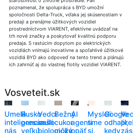
starostlivosť o životné prostredie. Páll
poznamenal, že spolupráca s BYD umožní
spoločnosti Delta-Truck, vďaka jej skúsenostiam v
predaji a prenájme úžitkových vozidiel
prostredníctvom VIARENT, efektívne uvádzať na
trh nové značky a poskytovať kvalitnú podporu
predaja. S rastúcim dopytom po elektrických
vozidlách vnímajú inovatívne a spoľahlivé úžitkové
vozidlá BYD ako odpoveď na tento trend a plánujú
ich zahrnúť aj do vlastnej flotily vozidiel VIARENT.
Vosveteit.sk
Umelá
Rusko
Vedci
Bežný
AI
Mysleli
Google
Ved
inteligencia
presunulo
našli
cukor
agenti
sme
odhalil,
pre
nás
veľkú
biologický
môže
opäť
si,
kedy
zá