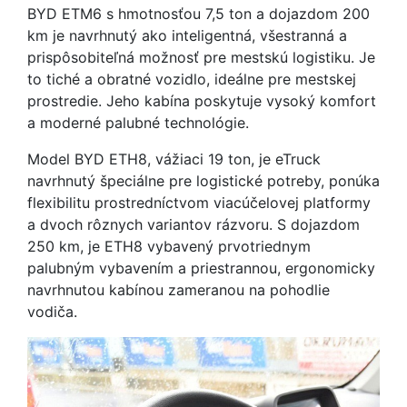
BYD ETM6 s hmotnosťou 7,5 ton a dojazdom 200
km je navrhnutý ako inteligentná, všestranná a
prispôsobiteľná možnosť pre mestskú logistiku. Je
to tiché a obratné vozidlo, ideálne pre mestskej
prostredie. Jeho kabína poskytuje vysoký komfort
a moderné palubné technológie.
Model BYD ETH8, vážiaci 19 ton, je eTruck
navrhnutý špeciálne pre logistické potreby, ponúka
flexibilitu prostredníctvom viacúčelovej platformy
a dvoch rôznych variantov rázvoru. S dojazdom
250 km, je ETH8 vybavený prvotriednym
palubným vybavením a priestrannou, ergonomicky
navrhnutou kabínou zameranou na pohodlie
vodiča.