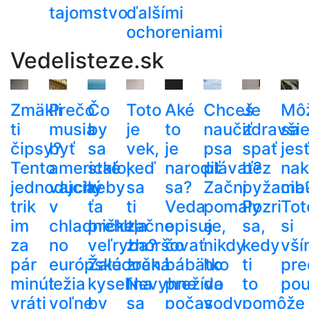
tajomstvo
ďalšími
ochoreniami
Vedelisteze.sk
Zmäkli
Prečo
Čo
Toto
Aké
Chceš
Je
Mô
ti
musia
by
je
to
naučiť
zdravši
sa
čipsy?
byť
sa
vek,
je
psa
spať
jes
Tento
americké
stalo,
keď
narodiť
plávať?
bez
nak
jednoduchý
vajcia
keby
sa
sa?
Začni
pyžama
cib
trik
v
ťa
ti
Veda
pomaly
Pozri
Tot
im
chladničke,
prehltla
začne
opisuje,
a
sa,
si
za
no
veľryba?
zhoršovať
čo
nikdy
kedy
vší
pár
európske
Žalúdočná
zrak.
bábätko
ho
ti
pre
minút
ležia
kyselina
Nevyhne
prežíva
do
to
pou
vráti
voľne
by
sa
počas
vody
pomôže