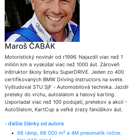
Maroš ČABÁK
Motoristický novinár od r1996. Najazdil viac než 1
milión km a vyskúšal viac než 1000 áut. Zároveň
inštruktor školy šmyku SuperDRIVE. Jeden zo 400
certifikovaných BMW Driving Instructors na svete.
Vyštudoval STU SjF - Automobilová technika. Jazdil
preteky do vrchu, autoslalom a halový karting.
Usporiadal viac než 100 podujatí, pretekov a akcií -
AutoSlalom, KartCup a veľké zrazy fanúšikov áut.
- ďalšie články od autora
68 rámp, 68 000 m² a 4M pneumatík ročne.