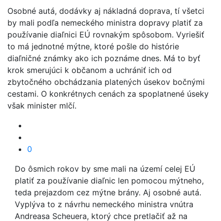
Osobné autá, dodávky aj nákladná doprava, tí všetci
by mali podľa nemeckého ministra dopravy platiť za
používanie diaľnici EÚ rovnakým spôsobom. Vyriešiť
to má jednotné mýtne, ktoré pošle do histórie
diaľničné známky ako ich poznáme dnes. Má to byť
krok smerujúci k občanom a uchrániť ich od
zbytočného obchádzania platených úsekov bočnými
cestami. O konkrétnych cenách za spoplatnené úseky
však minister mlčí.
0
Do ôsmich rokov by sme mali na území celej EÚ
platiť za používanie diaľnic len pomocou mýtneho,
teda prejazdom cez mýtne brány. Aj osobné autá.
Vyplýva to z návrhu nemeckého ministra vnútra
Andreasa Scheuera, ktorý chce pretlačiť až na