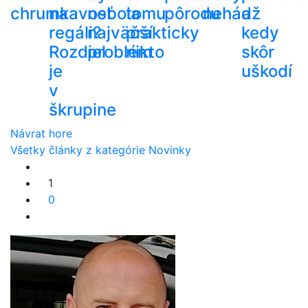
chrumkavosť
na
nebola
tomu
pôrodu
nehádž
a
regáli?
najväčší
prakticky
kedy
Rozdiel
problém
nikto
skôr
je
uškodí
v
škrupine
Návrat hore
Všetky články z kategórie Novinky
1
0