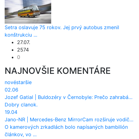
Setra oslavuje 75 rokov. Jej prvý autobus zmenil
konštrukciu ...
27.07.
2574
0
NAJNOVŠIE KOMENTÁRE
nové
staršie
02.06
Jozef Gatial
|
Buldozéry v Černobyle: Prečo zahrabávali Červený les pod zem?
Dobry clanok.
19.04
Jano-NR
|
Mercedes-Benz MirrorCam rozširuje vodičovi výhľad a uberá autobusom odpor vzduchu
O kamerových zrkadlách bolo napísaných bambilión
článkov, vo ...