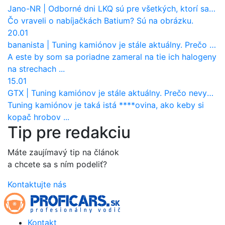
Jano-NR
|
Odborné dni LKQ sú pre všetkých, ktorí sa chcú dozvedieť niečo viac
Čo vraveli o nabíjačkách Batium? Sú na obrázku.
20.01
bananista
|
Tuning kamiónov je stále aktuálny. Prečo nevyhynul ako pri osobákoch?
A este by som sa poriadne zameral na tie ich halogeny
na strechach ...
15.01
GTX
|
Tuning kamiónov je stále aktuálny. Prečo nevyhynul ako pri osobákoch?
Tuning kamiónov je taká istá ****ovina, ako keby si
kopač hrobov ...
Tip pre redakciu
Máte zaujímavý tip na článok
a chcete sa s ním podeliť?
Kontaktujte nás
Kontakt