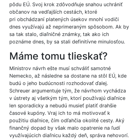
pôdu EÚ. Svoj krok zdôvodňuje snahou uchrániť
občanov na vedľajších cestách, ktoré
pri obchádzaní platených úsekov mnohí vodiči
dnes využívajú až neprimeraným spôsobom. Ak by
sa tak stalo, diaľničné známky, tak ako ich
poznáme dnes, by sa stali definitívne minulosťou.
Máme tomu tlieskať?
Ministrov návrh ešte musí schváliť samotné
Nemecko, až následne sa dostane na stôl EÚ, kde
budú o jeho budúcnosti rozhodovať ďalej.
Schreuer argumentuje tým, že návrhom vychádza
v ústrety aj všetkým tým, ktorí používajú diaľnice
len sporadicky a nebudú musieť platiť drahšie
časové kupóny. Vraj ich to má motivovať k
použitiu diaľnice, čím odľahčia okolité cesty. Aký
finančný dopad by však malo opatrenie na ľudí
využívajúcich diaľnicu každý deň, správa nehovorí.