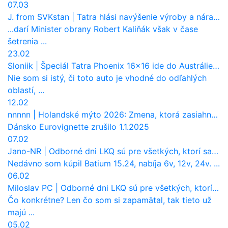
07.03
J. from SVKstan
|
Tatra hlási navýšenie výroby a nárast tržieb. Ktorí odberatelia sú kľúčoví?
...darí Minister obrany Robert Kaliňák však v čase
šetrenia ...
23.02
Sloniik
|
Špeciál Tatra Phoenix 16×16 ide do Austrálie. Na čo bude slúžiť?
Nie som si istý, či toto auto je vhodné do odľahlých
oblastí, ...
12.02
nnnnn
|
Holandské mýto 2026: Zmena, ktorá zasiahne slovenských dopravcov
Dánsko Eurovignette zrušilo 1.1.2025
07.02
Jano-NR
|
Odborné dni LKQ sú pre všetkých, ktorí sa chcú dozvedieť niečo viac
Nedávno som kúpil Batium 15.24, nabíja 6v, 12v, 24v. ...
06.02
Miloslav PC
|
Odborné dni LKQ sú pre všetkých, ktorí sa chcú dozvedieť niečo viac
Čo konkrétne? Len čo som si zapamätal, tak tieto už
majú ...
05.02