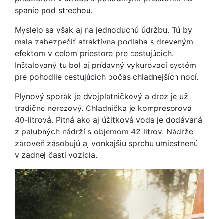
spanie pod strechou.
Myslelo sa však aj na jednoduchú údržbu. Tú by
mala zabezpečiť atraktívna podlaha s dreveným
efektom v celom priestore pre cestujúcich.
Inštalovaný tu bol aj prídavný vykurovací systém
pre pohodlie cestujúcich počas chladnejších nocí.
Plynový sporák je dvojplatničkový a drez je už
tradične nerezový. Chladnička je kompresorová
40-litrová. Pitná ako aj úžitková voda je dodávaná
z palubných nádrží s objemom 42 litrov. Nádrže
zároveň zásobujú aj vonkajšiu sprchu umiestnenú
v zadnej časti vozidla.