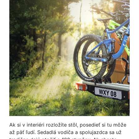
Ak si v interiéri rozložíte stôl, posedieť si tu môže
až päť ľudí. Sedadlá vodiča a spolujazdca sa už