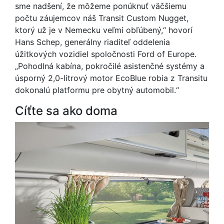
sme nadšení, že môžeme ponúknuť väčšiemu
počtu záujemcov náš Transit Custom Nugget,
ktorý už je v Nemecku veľmi obľúbený,“ hovorí
Hans Schep, generálny riaditeľ oddelenia
úžitkových vozidiel spoločnosti Ford of Europe.
„Pohodlná kabína, pokročilé asistenčné systémy a
úsporný 2,0-litrový motor EcoBlue robia z Transitu
dokonalú platformu pre obytný automobil.“
Cíťte sa ako doma