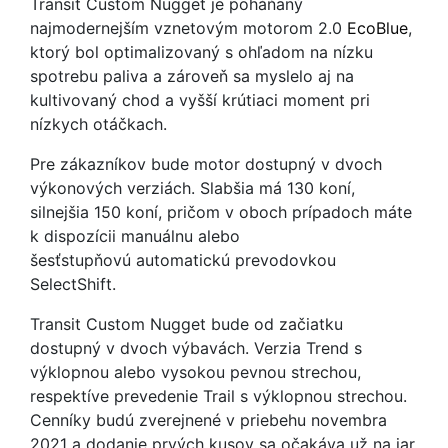
Transit Custom Nugget je poháňaný
najmodernejším vznetovým motorom 2.0
EcoBlue
,
ktorý bol optimalizovaný s ohľadom na nízku
spotrebu paliva a zároveň sa myslelo aj na
kultivovaný chod a vyšší krútiaci moment pri
nízkych otáčkach.
Pre zákazníkov bude motor dostupný v dvoch
výkonových verziách. Slabšia má 130 koní,
silnejšia 150 koní, pričom v oboch prípadoch máte
k dispozícii manuálnu alebo
šesťstupňovú automatickú prevodovkou
SelectShift.
Transit Custom Nugget bude od začiatku
dostupný v dvoch výbavách. Verzia Trend s
výklopnou alebo vysokou pevnou strechou,
respektíve prevedenie Trail s výklopnou strechou.
Cenníky budú zverejnené v priebehu novembra
2021 a dodanie prvých kusov sa očakáva už na jar