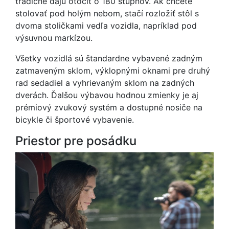
tradične dajú otočiť o 180 stupňov. Ak chcete
stolovať pod holým nebom, stačí rozložiť stôl s
dvoma stoličkami vedľa vozidla, napríklad pod
výsuvnou markízou.
Všetky vozidlá sú štandardne vybavené zadným
zatmaveným sklom, výklopnými oknami pre druhý
rad sedadiel a vyhrievaným sklom na zadných
dverách. Ďalšou výbavou hodnou zmienky je aj
prémiový zvukový systém a dostupné nosiče na
bicykle či športové vybavenie.
Priestor pre posádku