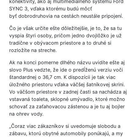
konektivity, ako aj multimediálneho systému Ford
SYNC 3, vďaka ktorému budú môcť
byť dobrodruhovia na cestách neustále pripojení.
Čo je však určite ešte dôležitejšie, je to, že sa tu
vyspia štyri osoby, pričom jedno dvojlôžko je už
tradične v obývacom priestore a to druhé si
rozložíte na streche.
Ak na konci pomerne dlhého názvu uvidíte ešte aj
slovo Plus vedzte, že ide o predĺženú verziu voči
štandardnej o 36,7 cm. K dispozícii je tak viac
úložného priestoru vďaka väčšej šatníkovej skrini.
Vo väčšom priestore v zadnej časti sa nachádza aj
vstavaná toaleta, sklopné umývadlo, ktoré možno
schovať za zaťahovacou zástenou a je tu aj bojler
na ohrev vody.
„Čoraz viac zákazníkov si uvedomuje slobodu a
zábavu, ktorú obytné automobily ponúkajú, a my