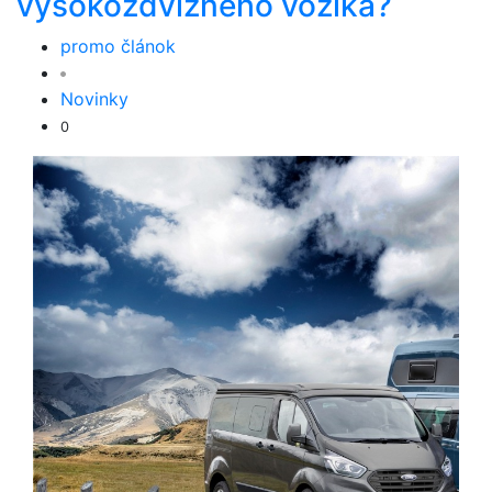
vysokozdvižného vozíka?
promo článok
Novinky
0