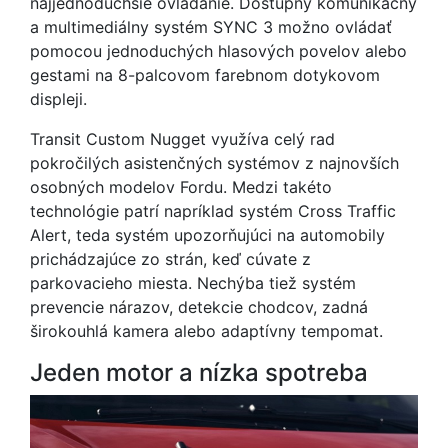
najjednoduchšie ovládanie. Dostupný komunikačný
a multimediálny systém SYNC 3 možno ovládať
pomocou jednoduchých hlasových povelov alebo
gestami na 8-palcovom farebnom dotykovom
displeji.
Transit Custom Nugget využíva celý rad
pokročilých asistenčných systémov z najnovších
osobných modelov Fordu. Medzi takéto
technológie patrí napríklad systém Cross Traffic
Alert, teda systém upozorňujúci na automobily
prichádzajúce zo strán, keď cúvate z
parkovacieho miesta. Nechýba tiež systém
prevencie nárazov, detekcie chodcov, zadná
širokouhlá kamera alebo adaptívny tempomat.
Jeden motor a nízka spotreba