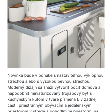
Novinka bude v ponuke s nastaviteľnou výklopnou
strechou alebo s vysokou pevnou strechou.
Moderný dizajn sa snaží vytvoriť pocit domova a
napodobniť miniaturizovaný trojizbový byt s
kuchynským kútom v tvare písmena L v zadnej
časti, priestranným obývacím a jedálenským
priestorom v strede a pohodlnými priestormi na