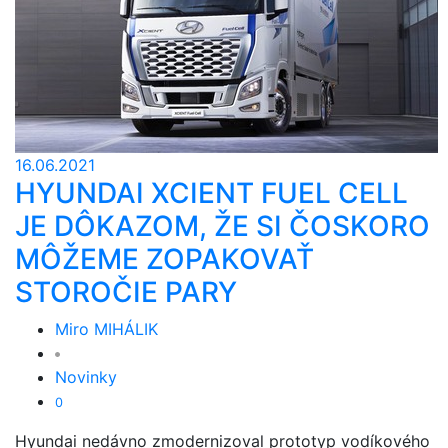
16.06.2021
HYUNDAI XCIENT FUEL CELL
JE DÔKAZOM, ŽE SI ČOSKORO
MÔŽEME ZOPAKOVAŤ
STOROČIE PARY
Miro MIHÁLIK
Novinky
0
Hyundai nedávno zmodernizoval prototyp vodíkového