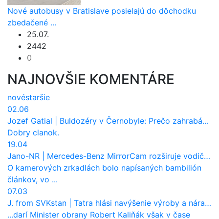
Nové autobusy v Bratislave posielajú do dôchodku
zbedačené ...
25.07.
2442
0
NAJNOVŠIE KOMENTÁRE
nové
staršie
02.06
Jozef Gatial
|
Buldozéry v Černobyle: Prečo zahrabávali Červený les pod zem?
Dobry clanok.
19.04
Jano-NR
|
Mercedes-Benz MirrorCam rozširuje vodičovi výhľad a uberá autobusom odpor vzduchu
O kamerových zrkadlách bolo napísaných bambilión
článkov, vo ...
07.03
J. from SVKstan
|
Tatra hlási navýšenie výroby a nárast tržieb. Ktorí odberatelia sú kľúčoví?
...darí Minister obrany Robert Kaliňák však v čase