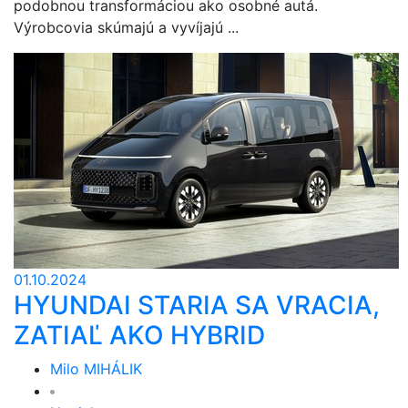
podobnou transformáciou ako osobné autá.
Výrobcovia skúmajú a vyvíjajú ...
01.10.2024
HYUNDAI STARIA SA VRACIA,
ZATIAĽ AKO HYBRID
Milo MIHÁLIK