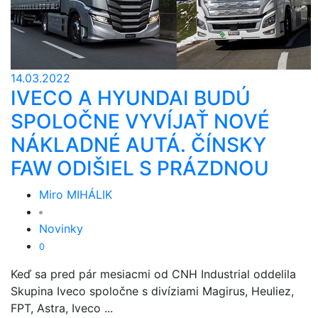
14.03.2022
IVECO A HYUNDAI BUDÚ
SPOLOČNE VYVÍJAŤ NOVÉ
NÁKLADNÉ AUTÁ. ČÍNSKY
FAW ODIŠIEL S PRÁZDNOU
Miro MIHÁLIK
Novinky
0
Keď sa pred pár mesiacmi od CNH Industrial oddelila
Skupina Iveco spoločne s divíziami Magirus, Heuliez,
FPT, Astra, Iveco ...