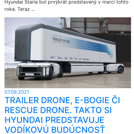
Hyundai Staria bol prvýkrát predstavený v marci tohto
roka. Teraz ...
07.09.2021
TRAILER DRONE, E-BOGIE ČI
RESCUE DRONE. TAKTO SI
HYUNDAI PREDSTAVUJE
VODÍKOVÚ BUDÚCNOSŤ