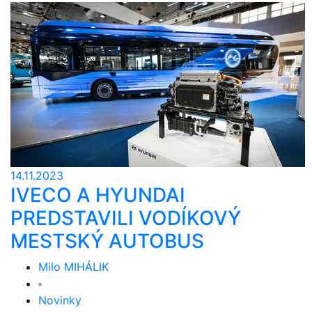
14.11.2023
IVECO A HYUNDAI
PREDSTAVILI VODÍKOVÝ
MESTSKÝ AUTOBUS
Milo MIHÁLIK
Novinky