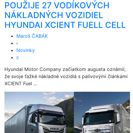
POUŽIJE 27 VODÍKOVÝCH
NÁKLADNÝCH VOZIDIEL
HYUNDAI XCIENT FUELL CELL
Maroš ČABÁK
Novinky
0
Hyundai Motor Company začiatkom augusta oznámil,
že svoje ťažké nákladné vozidlá s palivovými článkami
XCIENT Fuel ...