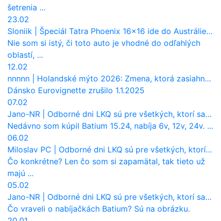
šetrenia ...
23.02
Sloniik
|
Špeciál Tatra Phoenix 16×16 ide do Austrálie. Na čo bude slúžiť?
Nie som si istý, či toto auto je vhodné do odľahlých
oblastí, ...
12.02
nnnnn
|
Holandské mýto 2026: Zmena, ktorá zasiahne slovenských dopravcov
Dánsko Eurovignette zrušilo 1.1.2025
07.02
Jano-NR
|
Odborné dni LKQ sú pre všetkých, ktorí sa chcú dozvedieť niečo viac
Nedávno som kúpil Batium 15.24, nabíja 6v, 12v, 24v. ...
06.02
Miloslav PC
|
Odborné dni LKQ sú pre všetkých, ktorí sa chcú dozvedieť niečo viac
Čo konkrétne? Len čo som si zapamätal, tak tieto už
majú ...
05.02
Jano-NR
|
Odborné dni LKQ sú pre všetkých, ktorí sa chcú dozvedieť niečo viac
Čo vraveli o nabíjačkách Batium? Sú na obrázku.
20.01