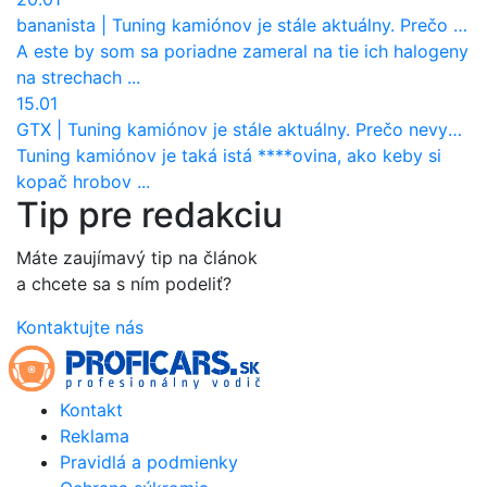
bananista
|
Tuning kamiónov je stále aktuálny. Prečo nevyhynul ako pri osobákoch?
A este by som sa poriadne zameral na tie ich halogeny
na strechach ...
15.01
GTX
|
Tuning kamiónov je stále aktuálny. Prečo nevyhynul ako pri osobákoch?
Tuning kamiónov je taká istá ****ovina, ako keby si
kopač hrobov ...
Tip pre redakciu
Máte zaujímavý tip na článok
a chcete sa s ním podeliť?
Kontaktujte nás
Kontakt
Reklama
Pravidlá a podmienky