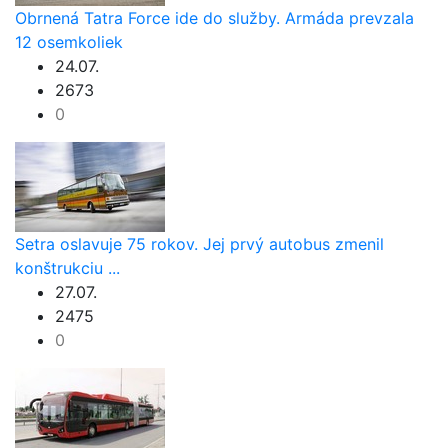
Obrnená Tatra Force ide do služby. Armáda prevzala
12 osemkoliek
24.07.
2673
0
Setra oslavuje 75 rokov. Jej prvý autobus zmenil
konštrukciu ...
27.07.
2475
0