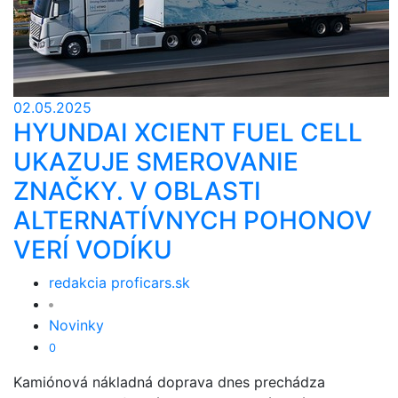
02.05.2025
HYUNDAI XCIENT FUEL CELL
UKAZUJE SMEROVANIE
ZNAČKY. V OBLASTI
ALTERNATÍVNYCH POHONOV
VERÍ VODÍKU
redakcia proficars.sk
Novinky
0
Kamiónová nákladná doprava dnes prechádza