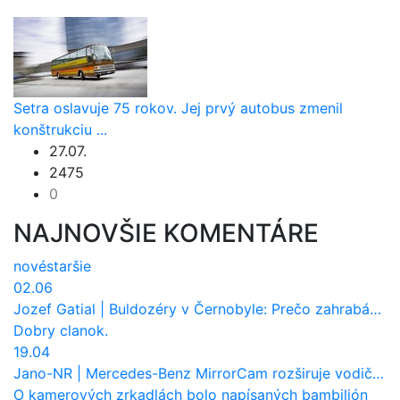
Setra oslavuje 75 rokov. Jej prvý autobus zmenil
konštrukciu ...
27.07.
2475
0
NAJNOVŠIE KOMENTÁRE
nové
staršie
02.06
Jozef Gatial
|
Buldozéry v Černobyle: Prečo zahrabávali Červený les pod zem?
Dobry clanok.
19.04
Jano-NR
|
Mercedes-Benz MirrorCam rozširuje vodičovi výhľad a uberá autobusom odpor vzduchu
O kamerových zrkadlách bolo napísaných bambilión