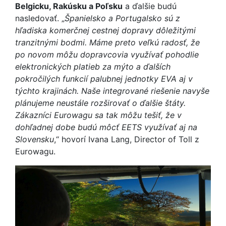
Belgicku, Rakúsku a Poľsku
a ďalšie budú
nasledovať. „
Španielsko a Portugalsko sú z
hľadiska komerčnej cestnej dopravy dôležitými
tranzitnými bodmi. Máme preto veľkú radosť, že
po novom môžu dopravcovia využívať pohodlie
elektronických platieb za mýto a ďalších
pokročilých funkcií palubnej jednotky EVA aj v
týchto krajinách. Naše integrované riešenie navyše
plánujeme neustále rozširovať o ďalšie štáty.
Zákazníci Eurowagu sa tak môžu tešiť, že v
dohľadnej dobe budú môcť EETS využívať aj na
Slovensku
,“ hovorí Ivana Lang, Director of Toll z
Eurowagu.