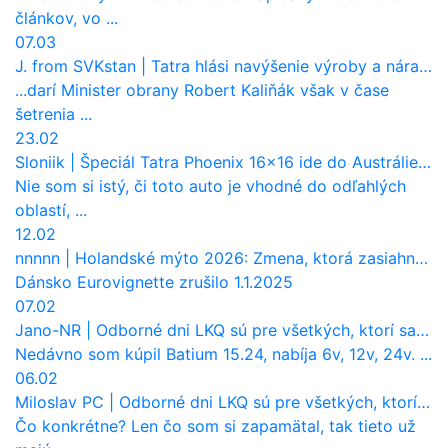
článkov, vo ...
07.03
J. from SVKstan
|
Tatra hlási navýšenie výroby a nárast tržieb. Ktorí odberatelia sú kľúčoví?
...darí Minister obrany Robert Kaliňák však v čase
šetrenia ...
23.02
Sloniik
|
Špeciál Tatra Phoenix 16×16 ide do Austrálie. Na čo bude slúžiť?
Nie som si istý, či toto auto je vhodné do odľahlých
oblastí, ...
12.02
nnnnn
|
Holandské mýto 2026: Zmena, ktorá zasiahne slovenských dopravcov
Dánsko Eurovignette zrušilo 1.1.2025
07.02
Jano-NR
|
Odborné dni LKQ sú pre všetkých, ktorí sa chcú dozvedieť niečo viac
Nedávno som kúpil Batium 15.24, nabíja 6v, 12v, 24v. ...
06.02
Miloslav PC
|
Odborné dni LKQ sú pre všetkých, ktorí sa chcú dozvedieť niečo viac
Čo konkrétne? Len čo som si zapamätal, tak tieto už