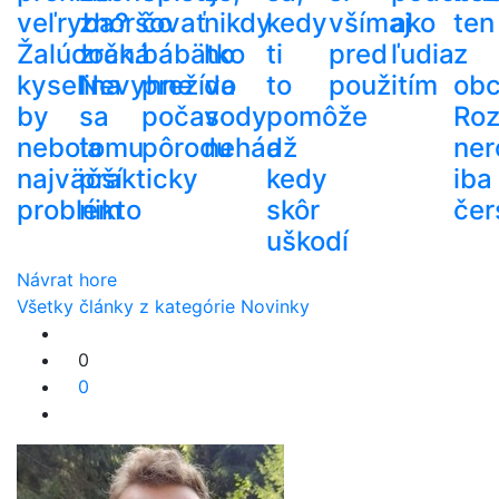
veľryba?
zhoršovať
čo
nikdy
kedy
všímaj
ako
ten
Žalúdočná
zrak.
bábätko
ho
ti
pred
ľudia
z
kyselina
Nevyhne
prežíva
do
to
použitím
ob
by
sa
počas
vody
pomôže
Roz
nebola
tomu
pôrodu
nehádž
a
ner
najväčší
prakticky
kedy
iba
problém
nikto
skôr
čer
uškodí
Návrat hore
Všetky články z kategórie Novinky
0
0