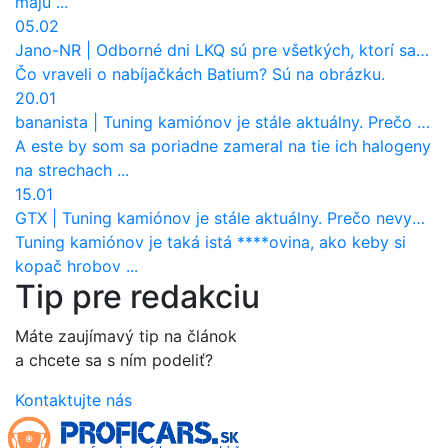
majú ...
05.02
Jano-NR
|
Odborné dni LKQ sú pre všetkých, ktorí sa chcú dozvedieť niečo viac
Čo vraveli o nabíjačkách Batium? Sú na obrázku.
20.01
bananista
|
Tuning kamiónov je stále aktuálny. Prečo nevyhynul ako pri osobákoch?
A este by som sa poriadne zameral na tie ich halogeny
na strechach ...
15.01
GTX
|
Tuning kamiónov je stále aktuálny. Prečo nevyhynul ako pri osobákoch?
Tuning kamiónov je taká istá ****ovina, ako keby si
kopač hrobov ...
Tip pre redakciu
Máte zaujímavý tip na článok
a chcete sa s ním podeliť?
Kontaktujte nás