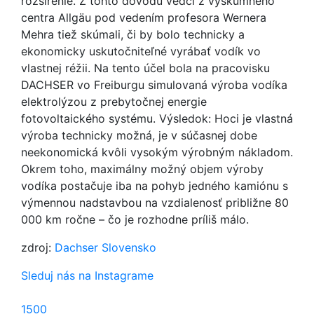
rozšírenie. Z tohto dôvodu vedci z výskumného
centra Allgäu pod vedením profesora Wernera
Mehra tiež skúmali, či by bolo technicky a
ekonomicky uskutočniteľné vyrábať vodík vo
vlastnej réžii. Na tento účel bola na pracovisku
DACHSER vo Freiburgu simulovaná výroba vodíka
elektrolýzou z prebytočnej energie
fotovoltaického systému. Výsledok: Hoci je vlastná
výroba technicky možná, je v súčasnej dobe
neekonomická kvôli vysokým výrobným nákladom.
Okrem toho, maximálny možný objem výroby
vodíka postačuje iba na pohyb jedného kamiónu s
výmennou nadstavbou na vzdialenosť približne 80
000 km ročne – čo je rozhodne príliš málo.
zdroj:
Dachser Slovensko
Sleduj nás na Instagrame
1500