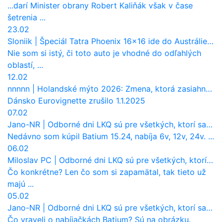
...darí Minister obrany Robert Kaliňák však v čase
šetrenia ...
23.02
Sloniik
|
Špeciál Tatra Phoenix 16×16 ide do Austrálie. Na čo bude slúžiť?
Nie som si istý, či toto auto je vhodné do odľahlých
oblastí, ...
12.02
nnnnn
|
Holandské mýto 2026: Zmena, ktorá zasiahne slovenských dopravcov
Dánsko Eurovignette zrušilo 1.1.2025
07.02
Jano-NR
|
Odborné dni LKQ sú pre všetkých, ktorí sa chcú dozvedieť niečo viac
Nedávno som kúpil Batium 15.24, nabíja 6v, 12v, 24v. ...
06.02
Miloslav PC
|
Odborné dni LKQ sú pre všetkých, ktorí sa chcú dozvedieť niečo viac
Čo konkrétne? Len čo som si zapamätal, tak tieto už
majú ...
05.02
Jano-NR
|
Odborné dni LKQ sú pre všetkých, ktorí sa chcú dozvedieť niečo viac
Čo vraveli o nabíjačkách Batium? Sú na obrázku.