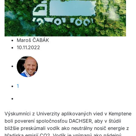
Maroš ČABÁK
10.11.2022
1
Výskumníci z Univerzity aplikovaných vied v Kemptene
boli poverení spoločnosťou DACHSER, aby v štúdii
bližšie preskúmali vodík ako neutrálny nosič energie z
hľadiska emisií CO2. Vodík je vnímaný ako nádejný