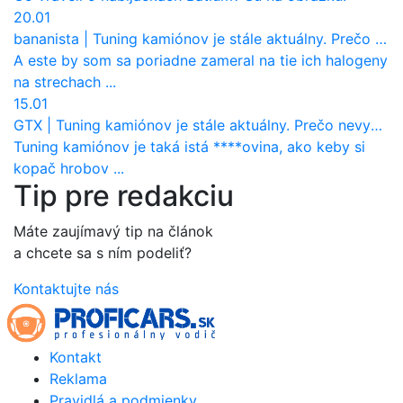
20.01
bananista
|
Tuning kamiónov je stále aktuálny. Prečo nevyhynul ako pri osobákoch?
A este by som sa poriadne zameral na tie ich halogeny
na strechach ...
15.01
GTX
|
Tuning kamiónov je stále aktuálny. Prečo nevyhynul ako pri osobákoch?
Tuning kamiónov je taká istá ****ovina, ako keby si
kopač hrobov ...
Tip pre redakciu
Máte zaujímavý tip na článok
a chcete sa s ním podeliť?
Kontaktujte nás
Kontakt
Reklama
Pravidlá a podmienky