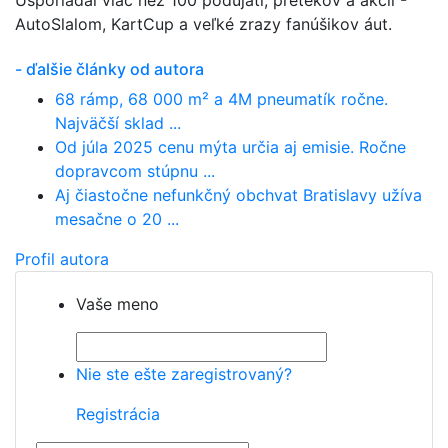
Usporiadal viac než 100 podujatí, pretekov a akcií -
AutoSlalom, KartCup a veľké zrazy fanúšikov áut.
- ďalšie články od autora
68 rámp, 68 000 m² a 4M pneumatík ročne.
Najväčší sklad ...
Od júla 2025 cenu mýta určia aj emisie. Ročne
dopravcom stúpnu ...
Aj čiastočne nefunkčný obchvat Bratislavy užíva
mesačne o 20 ...
Profil autora
Vaše meno
Nie ste ešte zaregistrovaný?
Registrácia