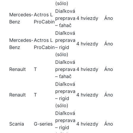
(sólo)
Diaľková
Mercedes-
Actros L
preprava
4 hviezdy
Áno
Benz
ProCabin
– ťahač
Diaľková
Mercedes-
Actros L
preprava
4 hviezdy
Áno
Benz
ProCabin
– rigid
(sólo)
Diaľková
Renault
T
preprava
4 hviezdy
Áno
– ťahač
Diaľková
preprava
Renault
T
4 hviezdy
Áno
– rigid
(sólo)
Diaľková
preprava
Scania
G-series
4 hviezdy
Áno
– rigid