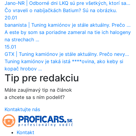
Jano-NR
|
Odborné dni LKQ sú pre všetkých, ktorí sa chcú dozvedieť niečo viac
Čo vraveli o nabíjačkách Batium? Sú na obrázku.
20.01
bananista
|
Tuning kamiónov je stále aktuálny. Prečo nevyhynul ako pri osobákoch?
A este by som sa poriadne zameral na tie ich halogeny
na strechach ...
15.01
GTX
|
Tuning kamiónov je stále aktuálny. Prečo nevyhynul ako pri osobákoch?
Tuning kamiónov je taká istá ****ovina, ako keby si
kopač hrobov ...
Tip pre redakciu
Máte zaujímavý tip na článok
a chcete sa s ním podeliť?
Kontaktujte nás
Kontakt