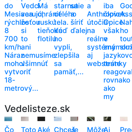
do
Vedci
Má
starnutie
sa
a
iba
Goo
Mesiaca
varujú,
chrániť
celého
a
Anthropic
človek.
Ass
rýchlosťou
že
ruskú
tela.
šíriť
útočili
Opice
Nah
8
si
tieňovú
Keď
ďalej
na
však
ho
700
to
flotilu
ho
reálne
v
tou
km/h.
ani
vypli,
systémy
známom
slu
Náraz
nemusíme
zlepšila
aj
jazykov
mohol
všimnúť
sa
webstránky
teste
vytvoriť
pamäť,...
reagoval
18-
rovnako
metrový...
ako
my
Vedelisteze.sk
Čo
Toto
Aké
Chceš
Je
Môže
Aj
Pre