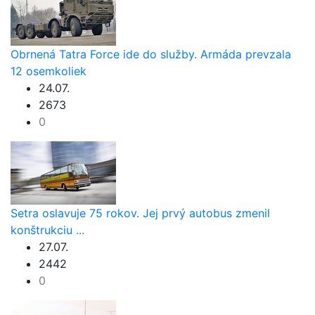
Obrnená Tatra Force ide do služby. Armáda prevzala
12 osemkoliek
24.07.
2673
0
Setra oslavuje 75 rokov. Jej prvý autobus zmenil
konštrukciu ...
27.07.
2442
0