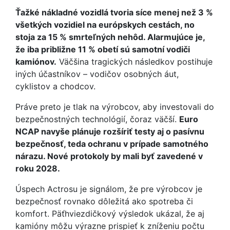
Ťažké nákladné vozidlá tvoria síce menej než 3 %
všetkých vozidiel na európskych cestách, no
stoja za 15 % smrteľných nehôd. Alarmujúce je,
že iba približne 11 % obetí sú samotní vodiči
kamiónov.
Väčšina tragických následkov postihuje
iných účastníkov – vodičov osobných áut,
cyklistov a chodcov.
Práve preto je tlak na výrobcov, aby investovali do
bezpečnostných technológií, čoraz väčší.
Euro
NCAP navyše plánuje rozšíriť testy aj o pasívnu
bezpečnosť, teda ochranu v prípade samotného
nárazu. Nové protokoly by mali byť zavedené v
roku 2028.
Úspech Actrosu je signálom, že pre výrobcov je
bezpečnosť rovnako dôležitá ako spotreba či
komfort. Päťhviezdičkový výsledok ukázal, že aj
kamióny môžu výrazne prispieť k zníženiu počtu