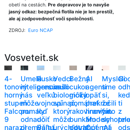
obetí na cestách.
Pre dopravcov je to navyše
jasný odkaz: bezpečná flotila nie je len prestíž,
ale aj zodpovednosť voči spoločnosti.
ZDROJ:
Euro NCAP
Vosveteit.sk
4-
Umelá
Rusko
Vedci
Bežný
AI
Mysleli
Goo
tonový
inteligencia
presunulo
našli
cukor
agenti
sme
odha
horný
nás
veľkú
biologický
môže
opäť
si,
ke
stupeň
môže
vojnovú
spínač,
pomáhať
prekročili
že
ti
Falconu
pomaly
loď
ktorý
rakovinovým
hranice.
túto
z
9
odnaučiť
do
môže
bunkám
Modely
schopno
tel
narazil
premýšľať.
Baltu.
urýchľovať
odtrhnúť
OpenAI
má
ods