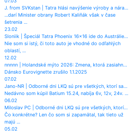
07.03
J. from SVKstan
|
Tatra hlási navýšenie výroby a nárast tržieb. Ktorí odberatelia sú kľúčoví?
...darí Minister obrany Robert Kaliňák však v čase
šetrenia ...
23.02
Sloniik
|
Špeciál Tatra Phoenix 16×16 ide do Austrálie. Na čo bude slúžiť?
Nie som si istý, či toto auto je vhodné do odľahlých
oblastí, ...
12.02
nnnnn
|
Holandské mýto 2026: Zmena, ktorá zasiahne slovenských dopravcov
Dánsko Eurovignette zrušilo 1.1.2025
07.02
Jano-NR
|
Odborné dni LKQ sú pre všetkých, ktorí sa chcú dozvedieť niečo viac
Nedávno som kúpil Batium 15.24, nabíja 6v, 12v, 24v. ...
06.02
Miloslav PC
|
Odborné dni LKQ sú pre všetkých, ktorí sa chcú dozvedieť niečo viac
Čo konkrétne? Len čo som si zapamätal, tak tieto už
majú ...
05.02