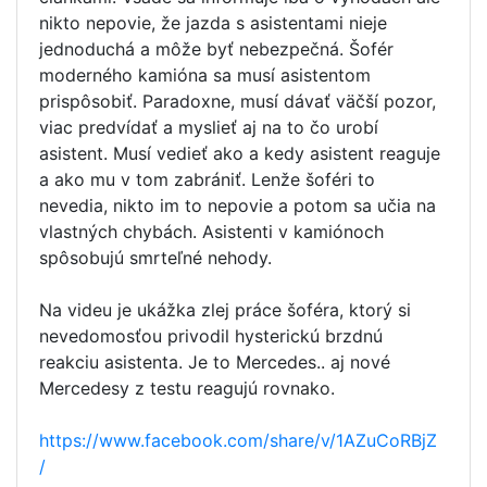
nikto nepovie, že jazda s asistentami nieje
jednoduchá a môže byť nebezpečná. Šofér
moderného kamióna sa musí asistentom
prispôsobiť. Paradoxne, musí dávať väčší pozor,
viac predvídať a myslieť aj na to čo urobí
asistent. Musí vedieť ako a kedy asistent reaguje
a ako mu v tom zabrániť. Lenže šoféri to
nevedia, nikto im to nepovie a potom sa učia na
vlastných chybách. Asistenti v kamiónoch
spôsobujú smrteľné nehody.
Na videu je ukážka zlej práce šoféra, ktorý si
nevedomosťou privodil hysterickú brzdnú
reakciu asistenta. Je to Mercedes.. aj nové
Mercedesy z testu reagujú rovnako.
https://www.facebook.com/share/v/1AZuCoRBjZ
/