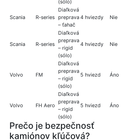
(sólo)
Diaľková
Scania
R-series
preprava
4 hviezdy
Nie
– ťahač
Diaľková
preprava
Scania
R-series
4 hviezdy
Nie
– rigid
(sólo)
Diaľková
preprava
Volvo
FM
5 hviezd
Áno
– rigid
(sólo)
Diaľková
preprava
Volvo
FH Aero
5 hviezd
Áno
– rigid
(sólo)
Prečo je bezpečnosť
kamiónov kľúčová?