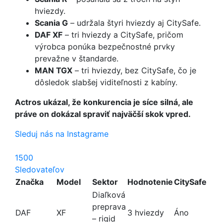
hviezdy.
Scania G
– udržala štyri hviezdy aj CitySafe.
DAF XF
– tri hviezdy a CitySafe, pričom
výrobca ponúka bezpečnostné prvky
prevažne v štandarde.
MAN TGX
– tri hviezdy, bez CitySafe, čo je
dôsledok slabšej viditeľnosti z kabíny.
Actros ukázal, že konkurencia je síce silná, ale
práve on dokázal spraviť najväčší skok vpred.
Sleduj nás na Instagrame
1500
Sledovateľov
Značka
Model
Sektor
Hodnotenie
CitySafe
Diaľková
preprava
DAF
XF
3 hviezdy
Áno
– rigid