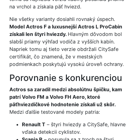
na vrchol a získala päť hviezd.
Nie všetky varianty dosiahli rovnaký úspech.
Model Actros F a luxusnejší Actros L ProCabin
získali len štyri hviezdy.
Hlavným dôvodom bol
slabší priamy výhľad vodiča z vyšších kabín.
Napriek tomu aj tieto verzie obdržali CitySafe
certifikát, čo znamená, že v mestských
podmienkach poskytujú vysokú úroveň ochrany.
Porovnanie s konkurenciou
Actros sa zaradil medzi absolútnu špičku, kam
patrí Volvo FM a Volvo FH Aero, ktoré
päťhviezdičkové hodnotenie získali už skôr.
Medzi ďalšie testované modely patria:
Renault T
– štyri hviezdy a CitySafe, hlavne
vďaka detekcii cyklistov.
Scania R
– posunula sa z troch na štyri