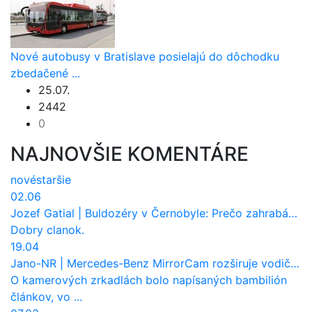
Nové autobusy v Bratislave posielajú do dôchodku
zbedačené ...
25.07.
2442
0
NAJNOVŠIE KOMENTÁRE
nové
staršie
02.06
Jozef Gatial
|
Buldozéry v Černobyle: Prečo zahrabávali Červený les pod zem?
Dobry clanok.
19.04
Jano-NR
|
Mercedes-Benz MirrorCam rozširuje vodičovi výhľad a uberá autobusom odpor vzduchu
O kamerových zrkadlách bolo napísaných bambilión
článkov, vo ...