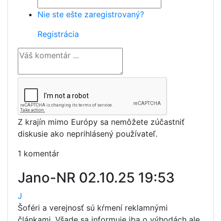
Nie ste ešte zaregistrovaný?
Registrácia
Z krajín mimo Európy sa nemôžete zúčastniť
diskusie ako neprihlásený používateľ.
1 komentár
Jano-NR
02.10.25 19:53
J
Šoféri a verejnosť sú kŕmení reklamnými
článkami. Všade sa informuje iba o výhodách ale