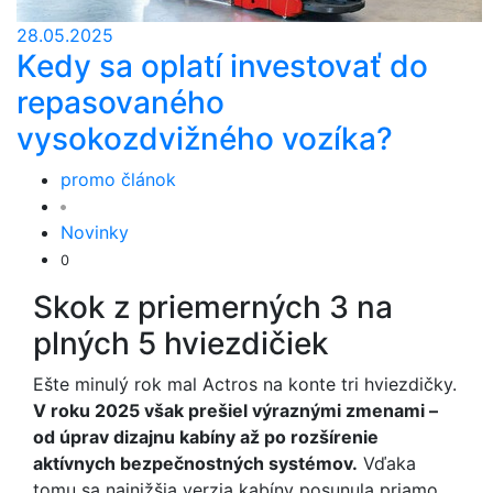
28.05.2025
Kedy sa oplatí investovať do
repasovaného
vysokozdvižného vozíka?
promo článok
Novinky
0
Skok z priemerných 3 na
plných 5 hviezdičiek
Ešte minulý rok mal Actros na konte tri hviezdičky.
V roku 2025 však prešiel výraznými zmenami –
od úprav dizajnu kabíny až po rozšírenie
aktívnych bezpečnostných systémov.
Vďaka
tomu sa najnižšia verzia kabíny posunula priamo