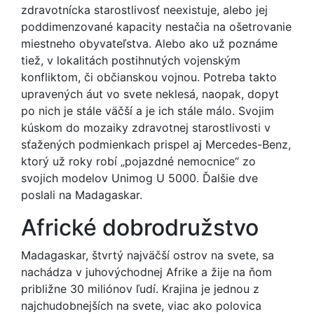
zdravotnícka starostlivosť neexistuje, alebo jej
poddimenzované kapacity nestačia na ošetrovanie
miestneho obyvateľstva. Alebo ako už poznáme
tiež, v lokalitách postihnutých vojenským
konfliktom, či občianskou vojnou. Potreba takto
upravených áut vo svete neklesá, naopak, dopyt
po nich je stále väčší a je ich stále málo. Svojim
kúskom do mozaiky zdravotnej starostlivosti v
sťažených podmienkach prispel aj Mercedes-Benz,
ktorý už roky robí „pojazdné nemocnice“ zo
svojich modelov Unimog U 5000. Ďalšie dve
poslali na Madagaskar.
Africké dobrodružstvo
Madagaskar, štvrtý najväčší ostrov na svete, sa
nachádza v juhovýchodnej Afrike a žije na ňom
približne 30 miliónov ľudí. Krajina je jednou z
najchudobnejších na svete, viac ako polovica