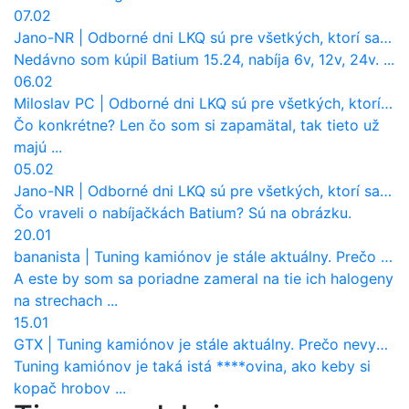
07.02
Jano-NR
|
Odborné dni LKQ sú pre všetkých, ktorí sa chcú dozvedieť niečo viac
Nedávno som kúpil Batium 15.24, nabíja 6v, 12v, 24v. ...
06.02
Miloslav PC
|
Odborné dni LKQ sú pre všetkých, ktorí sa chcú dozvedieť niečo viac
Čo konkrétne? Len čo som si zapamätal, tak tieto už
majú ...
05.02
Jano-NR
|
Odborné dni LKQ sú pre všetkých, ktorí sa chcú dozvedieť niečo viac
Čo vraveli o nabíjačkách Batium? Sú na obrázku.
20.01
bananista
|
Tuning kamiónov je stále aktuálny. Prečo nevyhynul ako pri osobákoch?
A este by som sa poriadne zameral na tie ich halogeny
na strechach ...
15.01
GTX
|
Tuning kamiónov je stále aktuálny. Prečo nevyhynul ako pri osobákoch?
Tuning kamiónov je taká istá ****ovina, ako keby si
kopač hrobov ...