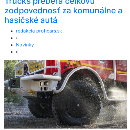
Trucks preberá celkovú
zodpovednosť za komunálne a
hasičské autá
redakcia proficars.sk
Novinky
0