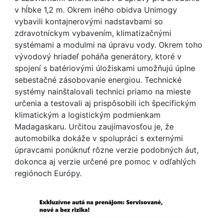
v hĺbke 1,2 m. Okrem iného obidva Unimogy
vybavili kontajnerovými nadstavbami so
zdravotníckym vybavením, klimatizačnými
systémami a modulmi na úpravu vody. Okrem toho
vývodový hriadeľ poháňa generátory, ktoré v
spojení s batériovými úložiskami umožňujú úplne
sebestačné zásobovanie energiou. Technické
systémy nainštalovali technici priamo na mieste
určenia a testovali aj prispôsobili ich špecifickým
klimatickým a logistickým podmienkam
Madagaskaru. Určitou zaujímavosťou je, že
automobilka dokáže v spolupráci s externými
úpravcami ponúknuť rôzne verzie podobných áut,
dokonca aj verzie určené pre pomoc v odľahlých
regiónoch Európy.