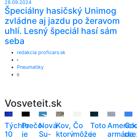
28.09.2024
Špeciálny hasičský Unimog
zvládne aj jazdu po žeravom
uhlí. Lesný špeciál hasí sám
seba
redakcia proficars.sk
Pneumatiky
0
Vosveteit.sk
Týchto
Prečo
Nová
Kov,
Čo
Toto
Americk
Goo
10
je
Su-
ktorý
môže
je
armáda
pre