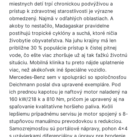
miestnych detí trpí chronickou podvýživou a
prístup k zdravotnej starostlivosti je výrazne
obmedzený. Najmä v odľahlých oblastiach. A
akoby to nestačilo, Madagaskar pravidelne
postihujú tropické cyklóny a suchá, ktoré ničia
živobytie obyvateľstva. Na juhu krajiny má len
približne 30 % populácie prístup k čistej pitnej
vode, čo ešte viac zhoršuje už aj tak ťažkú životnú
situáciu. Mobilná klinika tu preto nájde uplatnenie
viac, než akékoľvek iné špeciálne vozidlo.
Mercedes-Benz sem v spolupráci so spoločnosťou
Deichmann poslal dva upravené exempláre. Pod
ich prednou kapotou je naftový motor naladený na
160 kW/218 k a 810 Nm, pričom je upravený aj na
spaľovanie kvalitatívne horšieho paliva. Kvôli
lepšiemu prípadnému servisu je motor spojený s 8-
stupňovou manuálnou prevodovkou s redukciou.
Samozrejmosťou sú portálové nápravy, pohon 4x4
s uzávierkami diferenciálov a úpravy pre brodenie