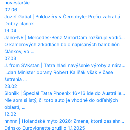
nové
staršie
02.06
Jozef Gatial
|
Buldozéry v Černobyle: Prečo zahrabávali Červený les pod zem?
Dobry clanok.
19.04
Jano-NR
|
Mercedes-Benz MirrorCam rozširuje vodičovi výhľad a uberá autobusom odpor vzduchu
O kamerových zrkadlách bolo napísaných bambilión
článkov, vo ...
07.03
J. from SVKstan
|
Tatra hlási navýšenie výroby a nárast tržieb. Ktorí odberatelia sú kľúčoví?
...darí Minister obrany Robert Kaliňák však v čase
šetrenia ...
23.02
Sloniik
|
Špeciál Tatra Phoenix 16×16 ide do Austrálie. Na čo bude slúžiť?
Nie som si istý, či toto auto je vhodné do odľahlých
oblastí, ...
12.02
nnnnn
|
Holandské mýto 2026: Zmena, ktorá zasiahne slovenských dopravcov
Dánsko Eurovignette zrušilo 1.1.2025