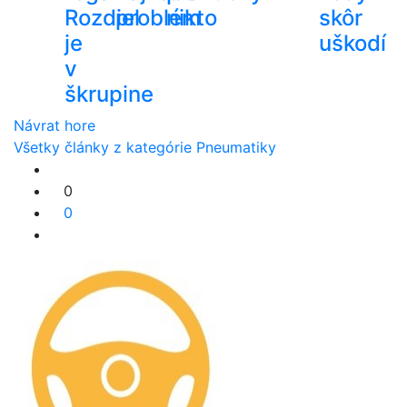
Rozdiel
problém
nikto
skôr
je
uškodí
v
škrupine
Návrat hore
Všetky články z kategórie Pneumatiky
0
0