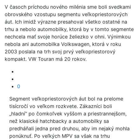
V časoch príchodu nového milénia sme boli svedkami
obrovského vzostupu segmentu veľkopriestorových
áut. Ich imidž výrazne presahoval všetko ostatné na
trhu a nebolo automobilky, ktorá by v tomto segmente
nechcela mať svoje horúce želiezko v ohni. Výnimkou
nebola ani automobilka Volkswagen, ktorá v roku
2003 poslala na trh svoj prvý veľkopriestorový
kompakt. VW Touran má 20 rokov.
0
Segment veľkopriestorových áut bol na prelome
tisícročí vo veľkom rozkvete. Zákazníci boli
„hladní“ po čomkoľvek vyššom a priestrannejšom,
než klasické hatchbacky a automobilky sa
predháňali jedna pred druhou, aby im nejaký mohla
ponúknuť. Po veľkých MPV sa však na trhu