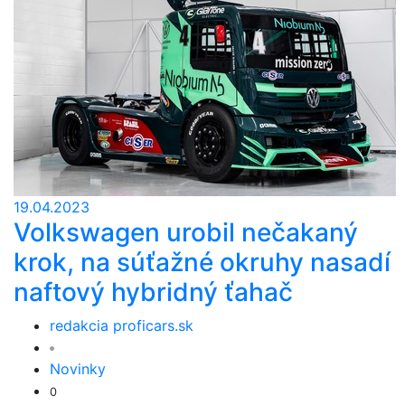
19.04.2023
Volkswagen urobil nečakaný
krok, na súťažné okruhy nasadí
naftový hybridný ťahač
redakcia proficars.sk
Novinky
0