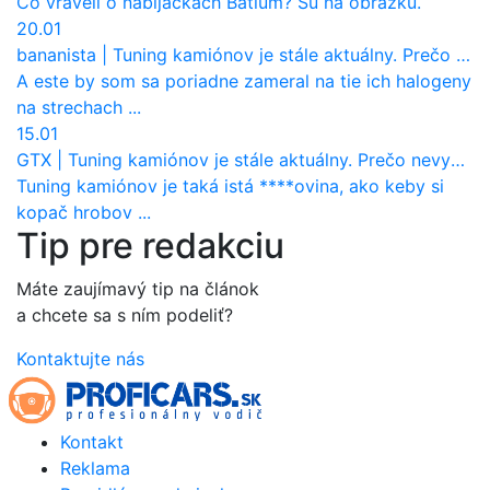
Čo vraveli o nabíjačkách Batium? Sú na obrázku.
20.01
bananista
|
Tuning kamiónov je stále aktuálny. Prečo nevyhynul ako pri osobákoch?
A este by som sa poriadne zameral na tie ich halogeny
na strechach ...
15.01
GTX
|
Tuning kamiónov je stále aktuálny. Prečo nevyhynul ako pri osobákoch?
Tuning kamiónov je taká istá ****ovina, ako keby si
kopač hrobov ...
Tip pre redakciu
Máte zaujímavý tip na článok
a chcete sa s ním podeliť?
Kontaktujte nás
Kontakt
Reklama