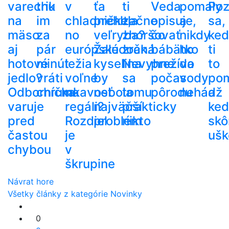
varechu
trik
v
ťa
ti
Veda
pomaly
Poz
na
im
chladničke,
prehltla
začne
opisuje,
a
sa,
mäso
za
no
veľryba?
zhoršovať
čo
nikdy
ke
aj
pár
európske
Žalúdočná
zrak.
bábätko
ho
ti
hotové
minút
ležia
kyselina
Nevyhne
prežíva
do
to
jedlo?
vráti
voľne
by
sa
počas
vody
po
Odborníčka
chrumkavosť
na
nebola
tomu
pôrodu
nehádž
a
varuje
regáli?
najväčší
prakticky
ke
pred
Rozdiel
problém
nikto
skô
častou
je
ušk
chybou
v
škrupine
Návrat hore
Všetky články z kategórie Novinky
0