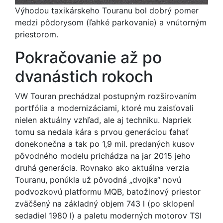
Výhodou taxikárskeho Touranu bol dobrý pomer
medzi pôdorysom (ľahké parkovanie) a vnútorným
priestorom.
Pokračovanie až po
dvanástich rokoch
VW Touran prechádzal postupným rozširovaním
portfólia a modernizáciami, ktoré mu zaisťovali
nielen aktuálny vzhľad, ale aj techniku. Napriek
tomu sa nedala kára s prvou generáciou ťahať
donekonečna a tak po 1,9 mil. predaných kusov
pôvodného modelu prichádza na jar 2015 jeho
druhá generácia. Rovnako ako aktuálna verzia
Touranu, ponúkla už pôvodná „dvojka“ novú
podvozkovú platformu MQB, batožinový priestor
zväčšený na základný objem 743 l (po sklopení
sedadiel 1980 l) a paletu moderných motorov TSI