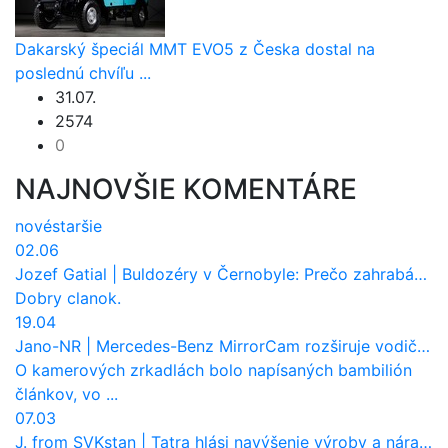
Dakarský špeciál MMT EVO5 z Česka dostal na
poslednú chvíľu ...
31.07.
2574
0
NAJNOVŠIE KOMENTÁRE
nové
staršie
02.06
Jozef Gatial
|
Buldozéry v Černobyle: Prečo zahrabávali Červený les pod zem?
Dobry clanok.
19.04
Jano-NR
|
Mercedes-Benz MirrorCam rozširuje vodičovi výhľad a uberá autobusom odpor vzduchu
O kamerových zrkadlách bolo napísaných bambilión
článkov, vo ...
07.03
J. from SVKstan
|
Tatra hlási navýšenie výroby a nárast tržieb. Ktorí odberatelia sú kľúčoví?