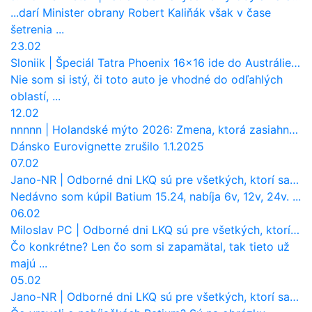
...darí Minister obrany Robert Kaliňák však v čase
šetrenia ...
23.02
Sloniik
|
Špeciál Tatra Phoenix 16×16 ide do Austrálie. Na čo bude slúžiť?
Nie som si istý, či toto auto je vhodné do odľahlých
oblastí, ...
12.02
nnnnn
|
Holandské mýto 2026: Zmena, ktorá zasiahne slovenských dopravcov
Dánsko Eurovignette zrušilo 1.1.2025
07.02
Jano-NR
|
Odborné dni LKQ sú pre všetkých, ktorí sa chcú dozvedieť niečo viac
Nedávno som kúpil Batium 15.24, nabíja 6v, 12v, 24v. ...
06.02
Miloslav PC
|
Odborné dni LKQ sú pre všetkých, ktorí sa chcú dozvedieť niečo viac
Čo konkrétne? Len čo som si zapamätal, tak tieto už
majú ...
05.02
Jano-NR
|
Odborné dni LKQ sú pre všetkých, ktorí sa chcú dozvedieť niečo viac