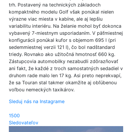
trh. Postavený na technických základoch
kompaktného modelu Golf však ponúkal nielen
výrazne viac miesta v kabíne, ale aj lepšiu
variabilitu interiéru. Na želanie mohol byť dokonca
vybavený 7-miestnym usporiadaním. V päťmiestnej
konfigurácii ponúkal kufor s objemom 695 l (pri
sedemmiestnej verzii 121 l), čo bol nadštandard
triedy. Rovnako ako užitočná hmotnosť 660 kg.
Zástupcovia automobilky nezabudli zdôrazňovať
ani fakt, že každé z troch samostatných sedadiel v
druhom rade malo len 17 kg. Asi preto neprekvapí,
že sa Touran stal takmer okamžite aj obľúbenou
voľbou nemeckých taxikárov.
Sleduj nás na Instagrame
1500
Sledovateľov