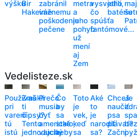
výšku
Bir
zabránil
metra
vysvetlili,
jeho
ma
Hakeime
vážnemu
a
čo
batériu
šetr
poškodeniu
jeho
spúšťa
Pat
pečene
pohyb
fantómové...
už
mení
aj
Zem
Vedelisteze.sk
Používaš
Zmäkli
Prečo
Čo
Toto
Aké
Chceš
Je
pri
ti
musia
by
je
to
naučiť
zdr
varení
čipsy?
byť
sa
vek,
je
psa
spa
tú
Tento
americké
stalo,
keď
narodiť
plávať?
be
istú
jednoduchý
vajcia
keby
sa
sa?
Začni
py