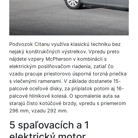
Podvozok Citanu využíva klasickú techniku bez
nejaký konštrukčných výstrelkov. Vpredu preto
nájdete vzpery McPherson v kombinácii s
elektrickým posilňovačom riadenia, zatiaľ čo
vzadu pracuje priestorovo úsporná torzná priečka
s vlečenými ramenami. V základe dostanete 15-
palcové oceľové disky, za príplatok potom aj 16-
palcové hliníkové kolesá. O spomalenie auta sa
starajú čisto kotúčové brzdy, vpredu s priemerom
296 mm, vzadu 292 mm.
5 spaľovacích a 1
elektrický motor