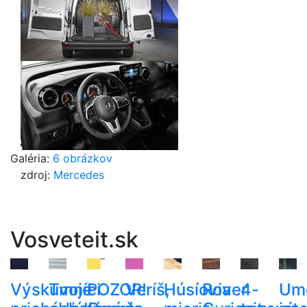
Galéria:
6 obrázkov
zdroj:
Mercedes
Vosveteit.sk
Výskumníci
Tvoje
POZOR!
Veríš,
Húsíovia
Rover
4-
Um