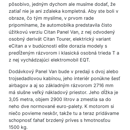
pôsobivo, jedným dychom ale musíme dodať, že
zatiaľ nie je ani zďaleka kompletná. Aby ste boli v
obraze, čo tým myslíme, v prvom rade
pripomíname, že automobilka predstavila čisto
úžitkovú verziu Citan Panel Van, z nej odvodený
osobný derivát Citan Tourer, elektrický variant
eCitan a v budúcnosti ešte dorazia modely s
predĺženým rázvorom i klasická osobná trieda T a
z nej vychádzajúci elektromobil EQT.
Dodávkový Panel Van bude v predaji s dvoj alebo
trojsedadlovou kabínou, jeho interiér ponúkne šesť
airbagov a aj so základným rázvorom 2716 mm
má slušne veľký nákladový priestor. Jeho dĺžka je
3,05 metra, objem 2900 litrov a zmestia sa do
neho dve normované euro-palety. K motorom si
niečo povieme neskôr, takže tu a teraz pridávame
schopnosť ťahať brzdený príves s hmotnosťou
1500 kg.