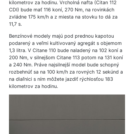
kilometrov za hodinu. Vrcholná nafta (Citan 112
CDI) bude mať 116 koní, 270 Nm, na rovinkách
zvládne 175 km/h a z miesta na stovku to dá za
11,7 s.
Benzínové modely majú pod prednou kapotou
podarený a veľmi kultivovaný agregát s objemom
1,3 litra. V Citane 110 bude naladený na 102 koní a
200 Nm, v silnejšom Citane 113 potom na 131 koní
a 240 Nm. Práve najsilnejší model bude schopný
rozbehnúť sa na 100 km/h za rovných 12 sekúnd a
na diaľnici s ním môžete jazdiť rýchlosťou 183
kilometrov za hodinu.