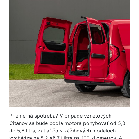
Priemerná spotreba? V prípade vznetových
Citanov sa bude podľa motora pohybovať od 5,0
do 5,8 litra, zatiaľ čo v zážihových modeloch
vychádza na 5,2 až 7,1 litra na 100 kilometrov. A