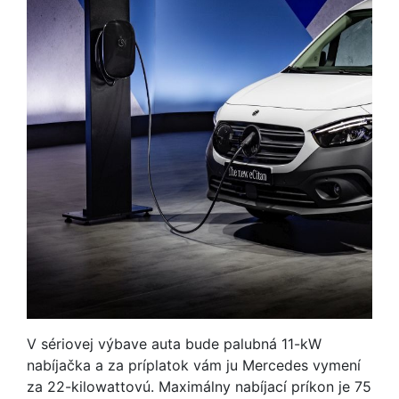
V sériovej výbave auta bude palubná 11-kW
nabíjačka a za príplatok vám ju Mercedes vymení
za 22-kilowattovú. Maximálny nabíjací príkon je 75