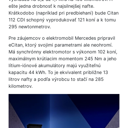
ešte jedna drobnosť k najsilnejšej nafte.
Krátkodobo (napríklad pri predbiehaní) bude Citan
112 CDI schopný vyprodukovať 121 koní a k tomu
295 newtonmetrov.
Pre záujemcov o elektromobil Mercedes pripravil
eCitan, ktorý svojimi parametrami ale neohromí.
Má synchrónny elektromotor s výkonom 102 koní,
maximálnym krútiacim momentom 245 Nm a jeho
lítium-iónové akumulátory majú využiteľnú
kapacitu 44 kWh. To je ekvivalent približne 13
litrov nafty a podľa výrobcu to stačí na 285
kilometrov.