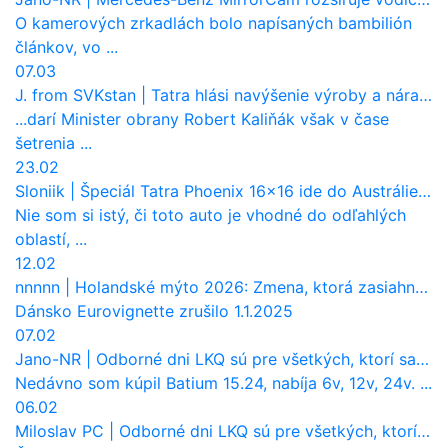
O kamerových zrkadlách bolo napísaných bambilión
článkov, vo ...
07.03
J. from SVKstan
|
Tatra hlási navýšenie výroby a nárast tržieb. Ktorí odberatelia sú kľúčoví?
...darí Minister obrany Robert Kaliňák však v čase
šetrenia ...
23.02
Sloniik
|
Špeciál Tatra Phoenix 16×16 ide do Austrálie. Na čo bude slúžiť?
Nie som si istý, či toto auto je vhodné do odľahlých
oblastí, ...
12.02
nnnnn
|
Holandské mýto 2026: Zmena, ktorá zasiahne slovenských dopravcov
Dánsko Eurovignette zrušilo 1.1.2025
07.02
Jano-NR
|
Odborné dni LKQ sú pre všetkých, ktorí sa chcú dozvedieť niečo viac
Nedávno som kúpil Batium 15.24, nabíja 6v, 12v, 24v. ...
06.02
Miloslav PC
|
Odborné dni LKQ sú pre všetkých, ktorí sa chcú dozvedieť niečo viac