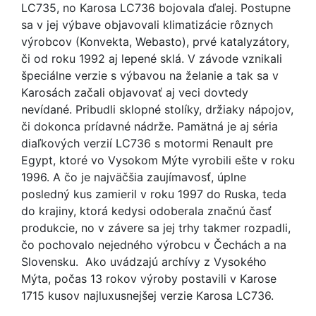
LC735, no Karosa LC736 bojovala ďalej. Postupne
sa v jej výbave objavovali klimatizácie rôznych
výrobcov (Konvekta, Webasto), prvé katalyzátory,
či od roku 1992 aj lepené sklá. V závode vznikali
špeciálne verzie s výbavou na želanie a tak sa v
Karosách začali objavovať aj veci dovtedy
nevídané. Pribudli sklopné stolíky, držiaky nápojov,
či dokonca prídavné nádrže. Pamätná je aj séria
diaľkových verzií LC736 s motormi Renault pre
Egypt, ktoré vo Vysokom Mýte vyrobili ešte v roku
1996. A čo je najväčšia zaujímavosť, úplne
posledný kus zamieril v roku 1997 do Ruska, teda
do krajiny, ktorá kedysi odoberala značnú časť
produkcie, no v závere sa jej trhy takmer rozpadli,
čo pochovalo nejedného výrobcu v Čechách a na
Slovensku. Ako uvádzajú archívy z Vysokého
Mýta, počas 13 rokov výroby postavili v Karose
1715 kusov najluxusnejšej verzie Karosa LC736.