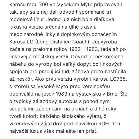
Karosu radu 700 vo Vysokom Mýte pripravovali
tak, aby sa z nej dali odvodiť spomínané tri
modelové línie. Jedno u z nich bola diaľková
luxusná verzia určená na dlhé trasy a
medzinárodné linky s doplnkovým označením
Karosa LC (Long Distance Coach). Jej výroba
začala na prelome rokov 1982 – 1983, teda až po
linkovej a mestskej verzii. Dôvod jej neskoršieho
nábehu do výroby bol veľký dopyt po linkových
spojoch pre pracujúci ľud, zábava preto nastúpila
až neskôr. Ako prvú verziu vyrobili Karosu LC735,
s ktorou sa Vysoké Mýto pred verejnosťou
pochválilo na jeseň 1983 na výstavisku v Brne. Šlo
o typický zájazdový autobus s pohodlnými
sedadlami, záclonkami na oknách a dlhé roky
tvoril kolorit každého školského výletu, či
víkendových zájazdov pod hlavičkou ROH. Ten
najväčší luxus však mal ešte len prísť.