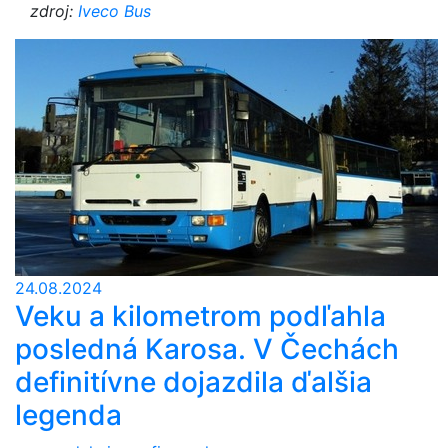
zdroj:
Iveco Bus
24.08.2024
Veku a kilometrom podľahla
posledná Karosa. V Čechách
definitívne dojazdila ďalšia
legenda