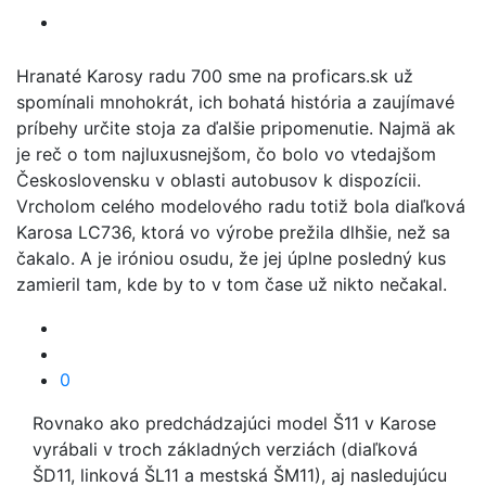
Hranaté Karosy radu 700 sme na proficars.sk už
spomínali mnohokrát, ich bohatá história a zaujímavé
príbehy určite stoja za ďalšie pripomenutie. Najmä ak
je reč o tom najluxusnejšom, čo bolo vo vtedajšom
Československu v oblasti autobusov k dispozícii.
Vrcholom celého modelového radu totiž bola diaľková
Karosa LC736, ktorá vo výrobe prežila dlhšie, než sa
čakalo. A je iróniou osudu, že jej úplne posledný kus
zamieril tam, kde by to v tom čase už nikto nečakal.
0
Rovnako ako predchádzajúci model Š11 v Karose
vyrábali v troch základných verziách (diaľková
ŠD11, linková ŠL11 a mestská ŠM11), aj nasledujúcu