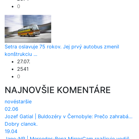
0
Setra oslavuje 75 rokov. Jej prvý autobus zmenil
konštrukciu ...
27.07.
2541
0
NAJNOVŠIE KOMENTÁRE
nové
staršie
02.06
Jozef Gatial
|
Buldozéry v Černobyle: Prečo zahrabávali Červený les pod zem?
Dobry clanok.
19.04
Jano-NR
|
Mercedes-Benz MirrorCam rozširuje vodičovi výhľad a uberá autobusom odpor vzduchu