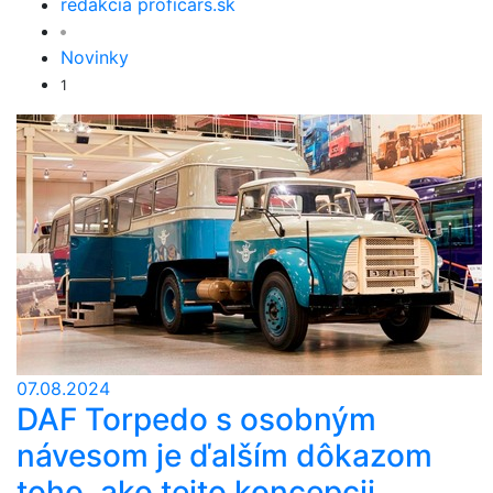
redakcia proficars.sk
Novinky
1
07.08.2024
DAF Torpedo s osobným
návesom je ďalším dôkazom
toho, ako tejto koncepcii