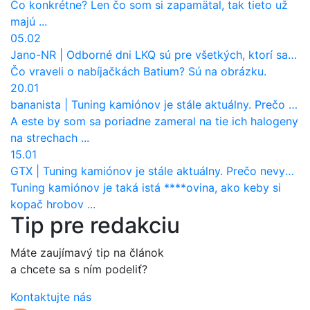
Čo konkrétne? Len čo som si zapamätal, tak tieto už
majú ...
05.02
Jano-NR
|
Odborné dni LKQ sú pre všetkých, ktorí sa chcú dozvedieť niečo viac
Čo vraveli o nabíjačkách Batium? Sú na obrázku.
20.01
bananista
|
Tuning kamiónov je stále aktuálny. Prečo nevyhynul ako pri osobákoch?
A este by som sa poriadne zameral na tie ich halogeny
na strechach ...
15.01
GTX
|
Tuning kamiónov je stále aktuálny. Prečo nevyhynul ako pri osobákoch?
Tuning kamiónov je taká istá ****ovina, ako keby si
kopač hrobov ...
Tip pre redakciu
Máte zaujímavý tip na článok
a chcete sa s ním podeliť?
Kontaktujte nás