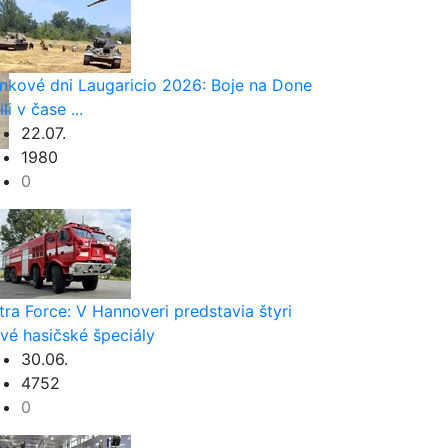
nkové dni Laugaricio 2026: Boje na Done
ili v čase ...
22.07.
1980
0
tra Force: V Hannoveri predstavia štyri
vé hasičské špeciály
30.06.
4752
0