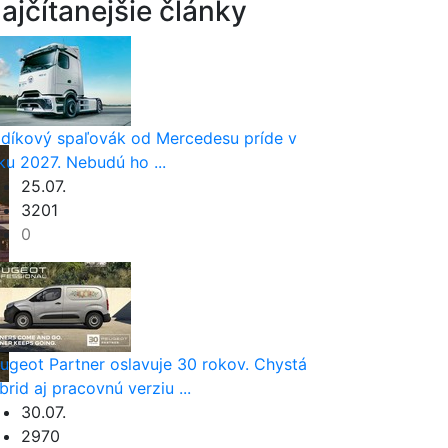
ajčítanejšie články
díkový spaľovák od Mercedesu príde v
ku 2027. Nebudú ho ...
25.07.
3201
0
ugeot Partner oslavuje 30 rokov. Chystá
brid aj pracovnú verziu ...
30.07.
2970