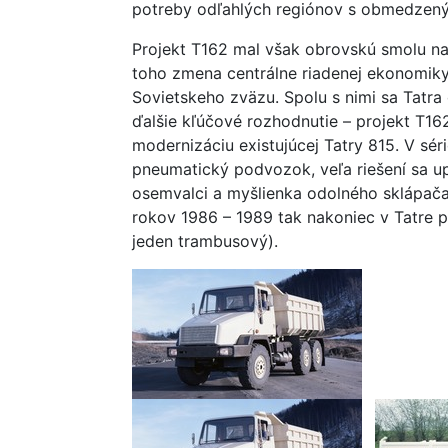
potreby odľahlých regiónov s obmedzený
Projekt T162 mal však obrovskú smolu na n
toho zmena centrálne riadenej ekonomiky
Sovietskeho zväzu. Spolu s nimi sa Tatra o
ďalšie kľúčové rozhodnutie – projekt T162
modernizáciu existujúcej Tatry 815. V sér
pneumatický podvozok, veľa riešení sa 
osemvalci a myšlienka odolného sklápača
rokov 1986 – 1989 tak nakoniec v Tatre po
jeden trambusový).