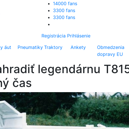
14000 fans
3300 fans
3300 fans
Registrácia
Prihlásenie
ty áut
Pneumatiky
Traktory
Ankety
Obmedzenia
dopravy EU
hradiť legendárnu T815.
ný čas
Ak
ni
kv
na
to