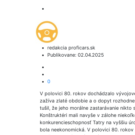
redakcia proficars.sk
Publikovane: 02.04.2025
0
V polovici 80. rokov dochádzalo vývojov
zažíva zlaté obdobie a o dopyt rozhodn
tušil, že jeho morálne zastarávanie nikt
Konštruktéri mali navyše v zálohe niekoľk
konkurencieschopnosť Tatry na vyššiu úro
bola neekonomická. V polovici 80. rokov