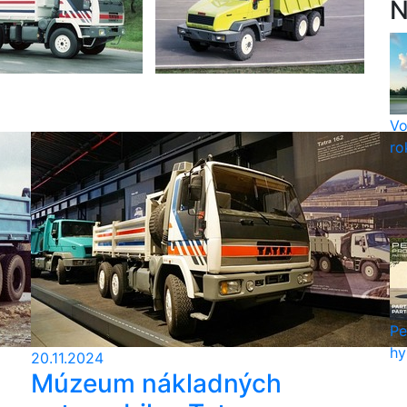
N
Vo
ro
Pe
hy
20.11.2024
Múzeum nákladných