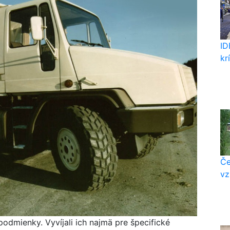
ID
kr
Če
vz
odmienky. Vyvíjali ich najmä pre špecifické