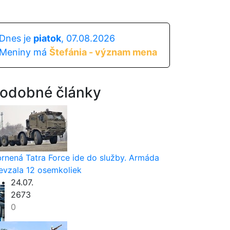
Dnes je
piatok
, 07.08.2026
Meniny má
Štefánia - význam mena
odobné články
rnená Tatra Force ide do služby. Armáda
evzala 12 osemkoliek
24.07.
2673
0