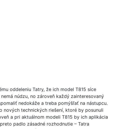
ému oddeleniu Tatry, že ich model T815 síce
e nemá núdzu, no zároveň každý zainteresovaný
o spomaliť nedokáže a treba pomýšľať na nástupcu.
o nových technických riešení, ktoré by posunuli
veň a pri aktuálnom modeli T815 by ich aplikácia
 preto padlo zásadné rozhodnutie – Tatra