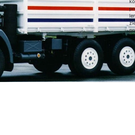
ko
pr
le
zl
pr