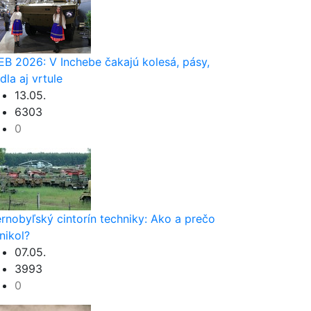
EB 2026: V Inchebe čakajú kolesá, pásy,
ídla aj vrtule
13.05.
6303
0
rnobyľský cintorín techniky: Ako a prečo
nikol?
07.05.
3993
0