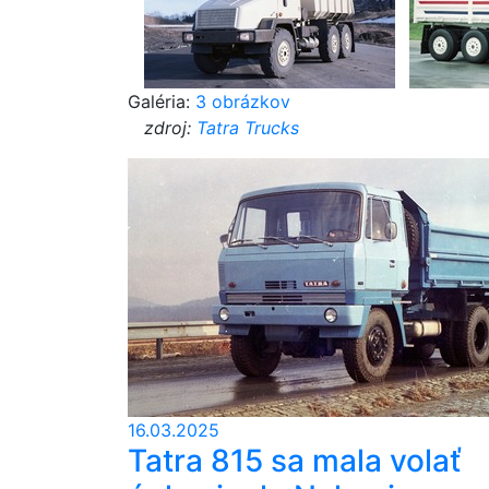
Galéria:
3 obrázkov
zdroj:
Tatra Trucks
16.03.2025
Tatra 815 sa mala volať