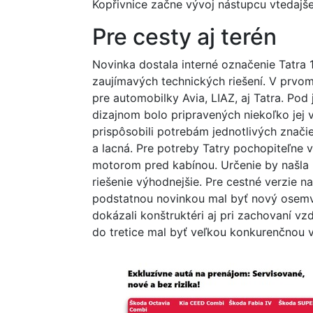
Kopřivnice začne vývoj nástupcu vtedajš
Pre cesty aj terén
Novinka dostala interné označenie Tatra 
zaujímavých technických riešení. V prvo
pre automobilky Avia, LIAZ, aj Tatra. Po
dizajnom bolo pripravených niekoľko jej v
prispôsobili potrebám jednotlivých znači
a lacná. Pre potreby Tatry pochopiteľne v
motorom pred kabínou. Určenie by našla p
riešenie výhodnejšie. Pre cestné verzie 
podstatnou novinkou mal byť nový osemv
dokázali konštruktéri aj pri zachovaní v
do tretice mal byť veľkou konkurenčnou