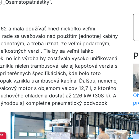
ej „Osemstopätnástky“.
162 a mala používať hneď niekoľko veľmi
m rade sa uvažovalo nad použitím jednotnej kabíny
d jednotným, a treba uznať, že veľmi podareným,
eľkostných verzií. Tie by sa veľmi ľahko
P
ek, no ich výroba by zostávala vysoko unifikovaná
znikla nielen trambusová, ale aj kapotová verzia s
ri terénnych špecifikáciách, kde bolo toto
naopak vznikla trambusová kabína. Ďalšou, nemenej
alcový motor s objemom valcov 12,7 l, z ktorého
Ob
zduchového chladenia dostať až 226 kW (308 k). A
pr
 výhodou aj kompletne pneumatický podvozok.