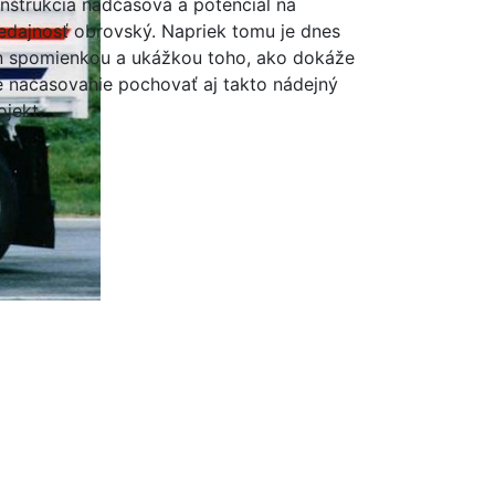
nštrukcia nadčasová a potenciál na
edajnosť obrovský. Napriek tomu je dnes
n spomienkou a ukážkou toho, ako dokáže
é načasovanie pochovať aj takto nádejný
ojekt.