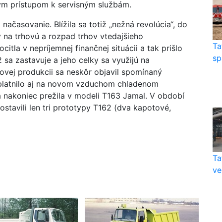
m prístupom k servisným službám.
ačasovanie. Blížila sa totiž „nežná revolúcia“, do
 na trhovú a rozpad trhov vtedajšieho
Ta
citla v nepríjemnej finančnej situácii a tak prišlo
sp
 sa zastavuje a jeho celky sa využijú na
iovej produkcii sa neskôr objavil spomínaný
uplatnilo aj na novom vzduchom chladenom
 nakoniec prežila v modeli T163 Jamal. V období
stavili len tri prototypy T162 (dva kapotové,
Ta
ve