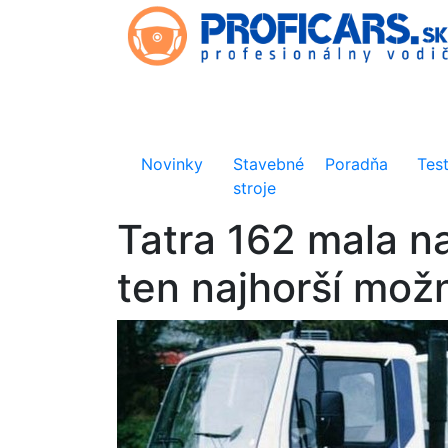
Novinky
Stavebné
Poradňa
Tes
stroje
Tatra 162 mala na
ten najhorší mož