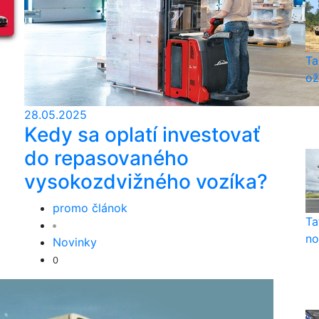
Ta
ož
28.05.2025
Kedy sa oplatí investovať
do repasovaného
vysokozdvižného vozíka?
promo článok
Ta
no
Novinky
0