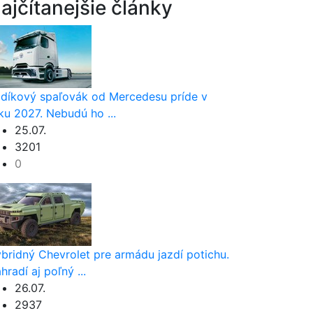
ajčítanejšie články
díkový spaľovák od Mercedesu príde v
ku 2027. Nebudú ho ...
25.07.
3201
0
bridný Chevrolet pre armádu jazdí potichu.
hradí aj poľný ...
26.07.
2937