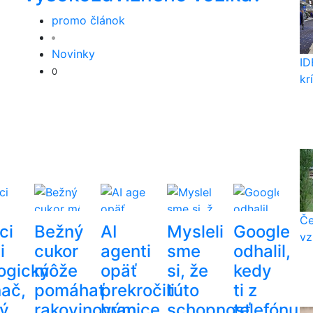
promo článok
Novinky
ID
0
kr
Če
ci
Bežný
AI
Mysleli
Google
vz
i
cukor
agenti
sme
odhalil,
logický
môže
opäť
si, že
kedy
nač,
pomáhať
prekročili
túto
ti z
rý
rakovinovým
hranice.
schopnosť
telefónu