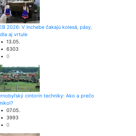
EB 2026: V Inchebe čakajú kolesá, pásy,
ídla aj vrtule
13.05.
6303
0
rnobyľský cintorín techniky: Ako a prečo
nikol?
07.05.
3993
0