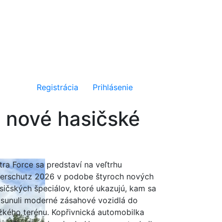
Registrácia
Prihlásenie
i nové hasičské
tra Force sa predstaví na veľtrhu
terschutz 2026 v podobe štyroch nových
sičských špeciálov, ktoré ukazujú, kam sa
sunuli moderné zásahové vozidlá do
žkého terénu. Kopřivnická automobilka