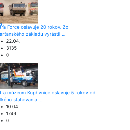
a.
tra Force oslavuje 20 rokov. Zo
arťanského základu vyrástli ...
22.04.
3135
0
tra múzeum Kopřivnice oslavuje 5 rokov od
ľkého sťahovania ...
10.04.
1749
0