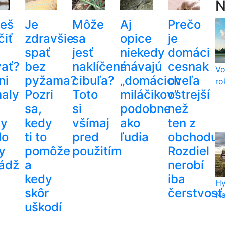
N
eš
Je
Môže
Aj
Prečo
čiť
zdravšie
sa
opice
je
spať
jesť
niekedy
domáci
vať?
bez
naklíčená
mávajú
cesnak
Vo
ni
pyžama?
cibuľa?
„domácich
oveľa
ro
aly
Pozri
Toto
miláčikov”
ostrejší
sa,
si
podobne
než
dy
kedy
všímaj
ako
ten z
do
ti to
pred
ľudia
obchodu?
y
pomôže
použitím
Rozdiel
ádž
a
nerobí
kedy
iba
Hy
skôr
čerstvosť
Na
uškodí