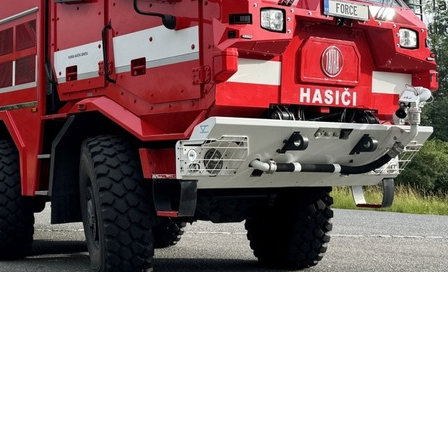
Ta
ur
aj
ri