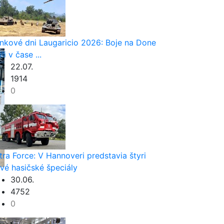
nkové dni Laugaricio 2026: Boje na Done
ili v čase ...
22.07.
1914
0
tra Force: V Hannoveri predstavia štyri
vé hasičské špeciály
30.06.
4752
0