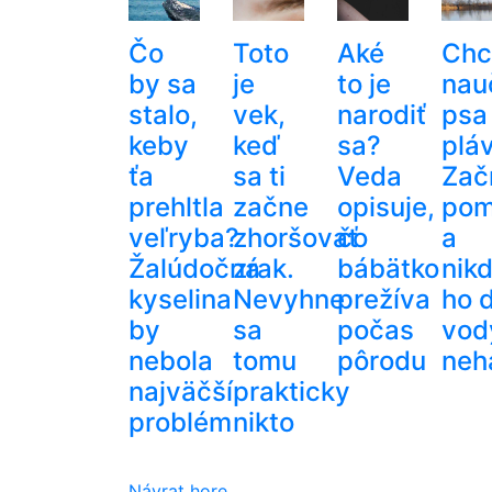
Čo
Toto
Aké
Chc
by sa
je
to je
nau
stalo,
vek,
narodiť
psa
keby
keď
sa?
plá
ťa
sa ti
Veda
Zač
prehltla
začne
opisuje,
pom
veľryba?
zhoršovať
čo
a
Žalúdočná
zrak.
bábätko
nik
kyselina
Nevyhne
prežíva
ho 
by
sa
počas
vod
nebola
tomu
pôrodu
neh
najväčší
prakticky
problém
nikto
Návrat hore