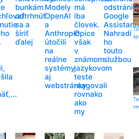
že
bunkám
Modely
má
odstráni
chľovať
odtrhnúť
OpenAI
iba
Google
nutie
sa a
a
človek.
Assistant
Ta
ého
šíriť
Anthropic
Opice
Nahradí
sp
.
ďalej
útočili
však
ho
na
v
touto
reálne
známom
službou
i,
systémy
jazykovom
šila
aj
teste
webstránky
reagovali
ť,...
rovnako
Ta
ako
ve
my