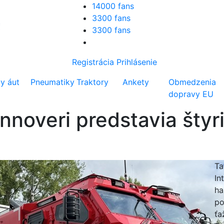
14000 fans
3300 fans
3300 fans
Registrácia
Prihlásenie
ty áut
Pneumatiky
Traktory
Ankety
Obmedzenia
dopravy EU
nnoveri predstavia štyr
Ta
In
ha
po
ťa