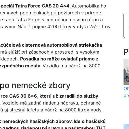
peciál Tatra Force CAS 20 4x4.
Automobilka ho
trémnych podmienkach pri požiaroch v prírode.
e radu Tatra Force s centrálnou nosnou rúrou a
avami. Nádrž pojme 4200 litrov vody a 252 litrov
cúčelová cisternová automobilová striekačka
P
má slúžiť pri zásahoch v prostredí s vysokým
skladoch.
Posádka ho môže ovládať priamo z
bezpečného miesta.
Vozidlo má nádrž na 8000
 po nemecké zbory
Ob
pr
orce CAS 30 6x6, ktorú už zaradili do služby
.
Vozidlo má zadnú riadenú nápravu, ochranné
aj strešnú lafetu a nádrž na 8000 litrov vody.
ek nemeckých hasičských zborov. Ide o hasičskú
so zadnou riadenou nápravou a nadstavbou THT