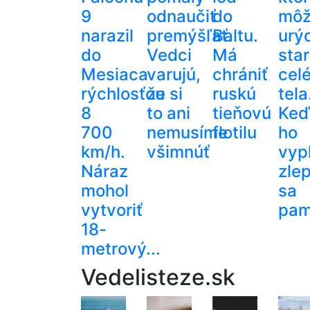
9
odnaučiť
do
mô
narazil
premýšľať.
Baltu.
urý
do
Vedci
Má
star
Mesiaca
varujú,
chrániť
cel
rýchlosťou
že si
ruskú
tela
8
to ani
tieňovú
Keď
700
nemusíme
flotilu
ho
km/h.
všimnúť
vypl
Náraz
zlep
mohol
sa
vytvoriť
pamä
18-
metrový...
Vedelisteze.sk