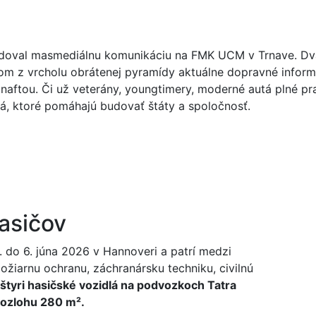
doval masmediálnu komunikáciu na FMK UCM v Trnave. Dva r
om z vrcholu obrátenej pyramídy aktuálne dopravné inform
naftou. Či už veterány, youngtimery, moderné autá plné pra
lá, ktoré pomáhajú budovať štáty a spoločnosť.
hasičov
. do 6. júna 2026 v Hannoveri a patrí medzi
žiarnu ochranu, záchranársku techniku, civilnú
 štyri hasičské vozidlá na podvozkoch Tatra
rozlohu 280 m².