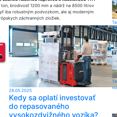
ton, brodivosť 1200 mm a nádrž na 8500 litrov
 byť iba robustným podvozkom, ale aj moderným
rópskych záchranných zložiek.
Ta
ož
Ta
no
28.05.2025
Kedy sa oplatí investovať
do repasovaného
vysokozdvižného vozíka?