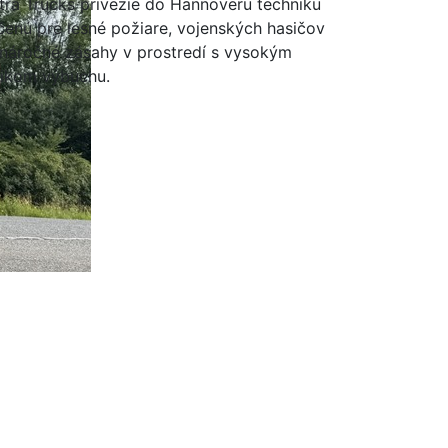
tra Trucks privezie do Hannoveru techniku
čenú pre lesné požiare, vojenských hasičov
 náročné zásahy v prostredí s vysokým
zikom výbuchu.