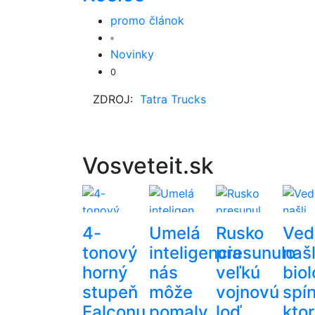
promo článok
Novinky
0
ZDROJ:
Tatra Trucks
Vosveteit.sk
4-
Umelá
Rusko
Ved
tonový
inteligencia
presunulo
našl
horný
nás
veľkú
bio
stupeň
môže
vojnovú
spí
Falconu
pomaly
loď
kto