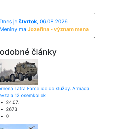
Dnes je
štvrtok
, 06.08.2026
Meniny má
Jozefína - význam mena
odobné články
rnená Tatra Force ide do služby. Armáda
evzala 12 osemkoliek
24.07.
2673
0