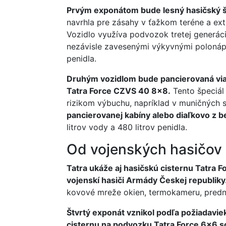
Prvým exponátom bude lesný hasičský š
navrhla pre zásahy v ťažkom teréne a ex
Vozidlo využíva podvozok tretej generáci
nezávisle zavesenými výkyvnými polonápr
penidla.
Druhým vozidlom bude pancierovaná via
Tatra Force CZVS 40 8x8.
Tento špeciál 
rizikom výbuchu, napríklad v muničných 
pancierovanej kabíny alebo diaľkovo z 
litrov vody a 480 litrov penidla.
Od vojenských hasičov
Tatra ukáže aj hasičskú cisternu Tatra F
vojenskí hasiči Armády Českej republiky
kovové mreže okien, termokameru, prednú 
Štvrtý exponát vznikol podľa požiadavi
cisternu na podvozku Tatra Force 6x6 