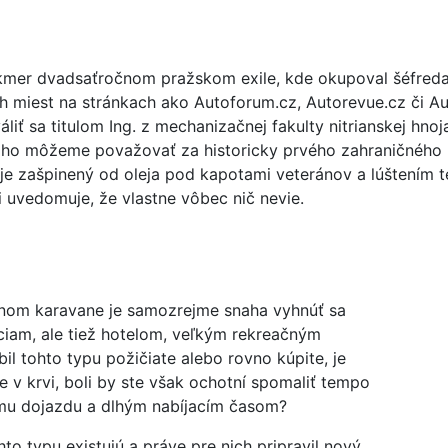
kmer dvadsaťročnom pražskom exile, kde okupoval šéfredak
ch miest na stránkach ako Autoforum.cz, Autorevue.cz či Au
liť sa titulom Ing. z mechanizačnej fakulty nitrianskej hnoj
 ho môžeme považovať za historicky prvého zahraničného
uje zašpinený od oleja pod kapotami veteránov a lúštením t
i uvedomuje, že vlastne vôbec nič nevie.
nom karavane je samozrejme snaha vyhnúť sa
ciam, ale tiež hotelom, veľkým rekreačným
l tohto typu požičiate alebo rovno kúpite, je
v krvi, boli by ste však ochotní spomaliť tempo
ému dojazdu a dlhým nabíjacím časom?
to typu existujú a práve pre nich pripravil nový