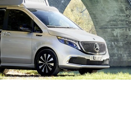
lu
po
vý
Da
i 
z 
má