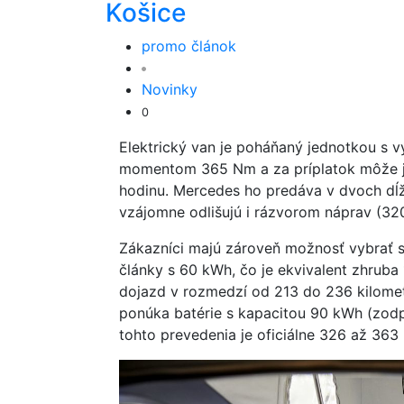
Košice
promo článok
Novinky
0
Elektrický van je poháňaný jednotkou s
momentom 365 Nm a za príplatok môže ja
hodinu. Mercedes ho predáva v dvoch dĺž
vzájomne odlišujú i rázvorom náprav (32
Zákazníci majú zároveň možnosť vybrať s
články s 60 kWh, čo je ekvivalent zhruba 
dojazd v rozmedzí od 213 do 236 kilom
ponúka batérie s kapacitou 90 kWh (zodpo
tohto prevedenia je oficiálne 326 až 363 