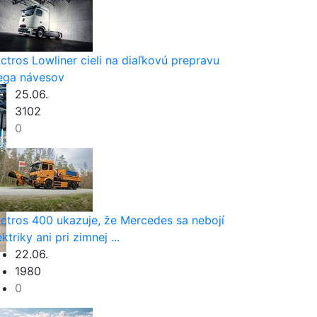
ctros Lowliner cieli na diaľkovú prepravu
ga návesov
25.06.
3102
0
ctros 400 ukazuje, že Mercedes sa nebojí
ektriky ani pri zimnej ...
22.06.
1980
0