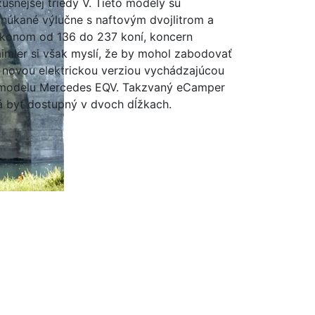
xusnejšej triedy V. Tieto modely sú
núkané výlučne s naftovým dvojlitrom a
konom od 136 do 237 koní, koncern
imler si však myslí, že by mohol zabodovať
s novou elektrickou verziou vychádzajúcou
modelu Mercedes EQV. Takzvaný eCamper
 byť dostupný v dvoch dĺžkach.