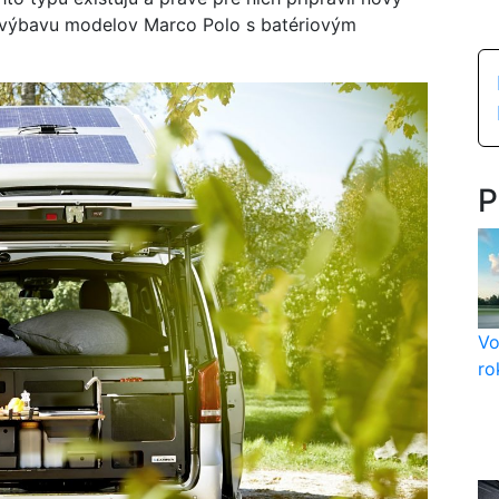
i výbavu modelov Marco Polo s batériovým
P
Vo
ro