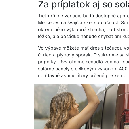
Za príplatok aj so so
Tieto rôzne variácie budú dostupné aj p
Mercedesu a švajčiarskej spoločnosti So
okrem iného výklopná strecha, pod ktorou 
lôžko, ale posádke nebude chýbať ani k
Vo výbave môžete mať dres s tečúcou vod
či riad a plynový sporák. O súkromie sa 
prípojky USB, otočné sedadlá vodiča i sp
solárne panely s celkovým výkonom 400 wa
i prídavné akumulátory určené pre kemp