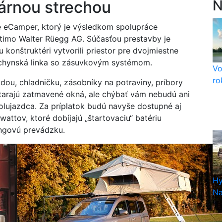
N
lárnou strechou
re eCamper, ktorý je výsledkom spolupráce
rtimo Walter Rüegg AG. Súčasťou prestavby je
konštruktéri vytvorili priestor pre dvojmiestne
uchynská linka so zásuvkovým systémom.
Vo
ro
ou, chladničku, zásobníky na potraviny, príbory
starajú zatmavené okná, ale chýbať vám nebudú ani
olujazdca. Za príplatok budú navyše dostupné aj
ttov, ktoré dobíjajú „štartovaciu“ batériu
ingovú prevádzku.
Hy
Na