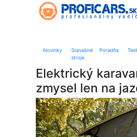
Novinky
Stavebné
Poradňa
Tes
stroje
Elektrický karav
zmysel len na ja