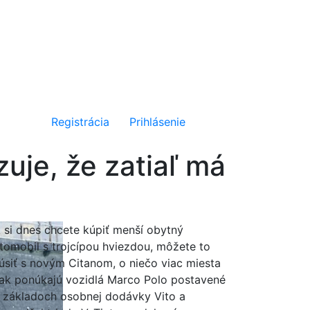
Registrácia
Prihlásenie
uje, že zatiaľ má
 si dnes chcete kúpiť menší obytný
tomobil s trojcípou hviezdou, môžete to
úsiť s novým Citanom, o niečo viac miesta
ak ponúkajú vozidlá Marco Polo postavené
 základoch osobnej dodávky Vito a