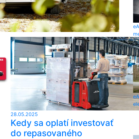
eA
me
eA
el
28.05.2025
Kedy sa oplatí investovať
do repasovaného