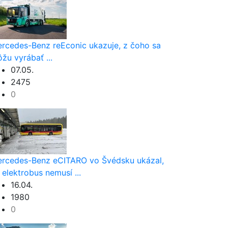
rcedes-Benz reEconic ukazuje, z čoho sa
žu vyrábať ...
07.05.
2475
0
rcedes-Benz eCITARO vo Švédsku ukázal,
 elektrobus nemusí ...
16.04.
1980
0