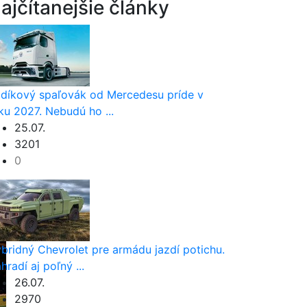
ajčítanejšie články
díkový spaľovák od Mercedesu príde v
ku 2027. Nebudú ho ...
25.07.
3201
0
bridný Chevrolet pre armádu jazdí potichu.
hradí aj poľný ...
26.07.
2970