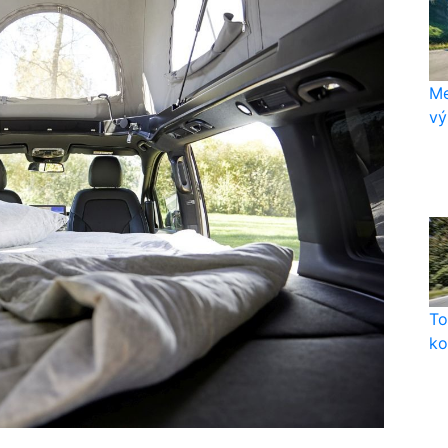
Me
vý
To
ko