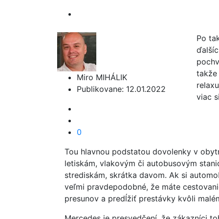
Po ta
ďalší
pochvá
takže
Miro MIHÁLIK
relax
Publikovane: 12.01.2022
viac s
0
Tou hlavnou podstatou dovolenky v obyt
letiskám, vlakovým či autobusovým stani
strediskám, skrátka davom. Ak si automobi
veľmi pravdepodobné, že máte cestovanie 
presunov a predĺžiť prestávky kvôli mal
Mercedes je presvedčení, že zákazníci toh