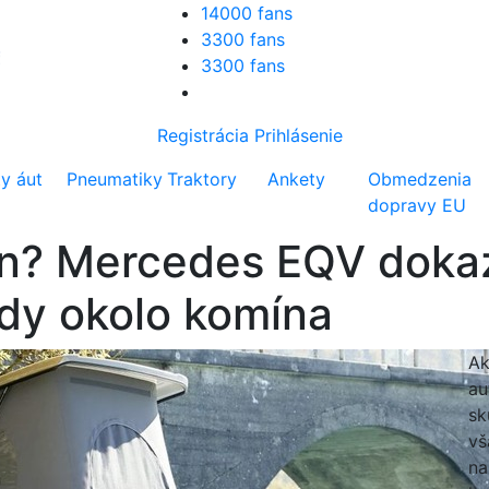
14000 fans
3300 fans
3300 fans
Registrácia
Prihlásenie
ty áut
Pneumatiky
Traktory
Ankety
Obmedzenia
dopravy EU
an? Mercedes EQV dokaz
zdy okolo komína
Ak
au
sk
vš
na