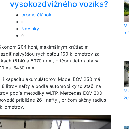
vysokozdvižného vozíka?
promo článok
Me
Novinky
mô
0
 výkonom 204 koní, maximálnym krútiacim
zdiť najvyššou rýchlosťou 160 kilometrov za
kach (5140 a 5370 mm), pričom tieto autá sa
00 vs. 3430 mm).
i i kapacitu akumulátorov. Model EQV 250 má
18 litrov nafty a podľa automobilky to stačí na
Me
etrov podľa metodiky WLTP. Mercedes EQV 300
že
vedá približne 26 l nafty), pričom akčný rádius
kilometrov.