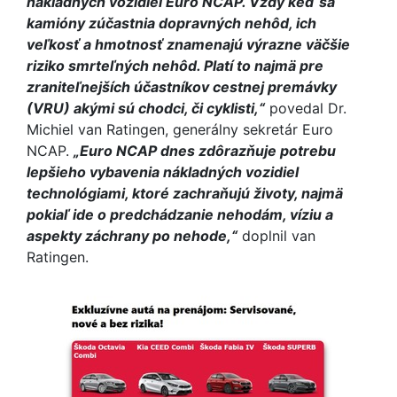
nákladných vozidiel Euro NCAP. Vždy keď sa
kamióny zúčastnia dopravných nehôd, ich
veľkosť a hmotnosť znamenajú výrazne väčšie
riziko smrteľných nehôd. Platí to najmä pre
zraniteľnejších účastníkov cestnej premávky
(VRU) akými sú chodci, či cyklisti,“
povedal Dr.
Michiel van Ratingen, generálny sekretár Euro
NCAP.
„Euro NCAP dnes zdôrazňuje potrebu
lepšieho vybavenia nákladných vozidiel
technológiami, ktoré zachraňujú životy, najmä
pokiaľ ide o predchádzanie nehodám, víziu a
aspekty záchrany po nehode,“
doplnil van
Ratingen.