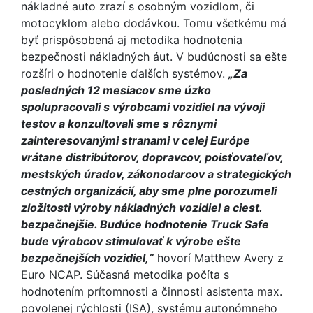
nákladné auto zrazí s osobným vozidlom, či
motocyklom alebo dodávkou. Tomu všetkému má
byť prispôsobená aj metodika hodnotenia
bezpečnosti nákladných áut. V budúcnosti sa ešte
rozšíri o hodnotenie ďalších systémov.
„Za
posledných 12 mesiacov sme úzko
spolupracovali s výrobcami vozidiel na vývoji
testov a konzultovali sme s rôznymi
zainteresovanými stranami v celej Európe
vrátane distribútorov, dopravcov, poisťovateľov,
mestských úradov, zákonodarcov a strategických
cestných organizácií, aby sme plne porozumeli
zložitosti výroby nákladných vozidiel a ciest.
bezpečnejšie. Budúce hodnotenie Truck Safe
bude výrobcov stimulovať k výrobe ešte
bezpečnejších vozidiel,“
hovorí Matthew Avery z
Euro NCAP. Súčasná metodika počíta s
hodnotením prítomnosti a činnosti asistenta max.
povolenej rýchlosti (ISA), systému autonómneho