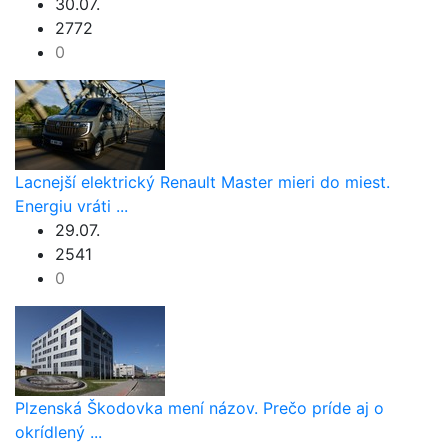
30.07.
2772
0
Lacnejší elektrický Renault Master mieri do miest.
Energiu vráti ...
29.07.
2541
0
Plzenská Škodovka mení názov. Prečo príde aj o
okrídlený ...