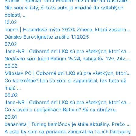
Sloniik
|
Špeciál Tatra Phoenix 16×16 ide do Austrálie. Na čo bude slúžiť?
Nie som si istý, či toto auto je vhodné do odľahlých
oblastí, ...
12.02
nnnnn
|
Holandské mýto 2026: Zmena, ktorá zasiahne slovenských dopravcov
Dánsko Eurovignette zrušilo 1.1.2025
07.02
Jano-NR
|
Odborné dni LKQ sú pre všetkých, ktorí sa chcú dozvedieť niečo viac
Nedávno som kúpil Batium 15.24, nabíja 6v, 12v, 24v. ...
06.02
Miloslav PC
|
Odborné dni LKQ sú pre všetkých, ktorí sa chcú dozvedieť niečo viac
Čo konkrétne? Len čo som si zapamätal, tak tieto už
majú ...
05.02
Jano-NR
|
Odborné dni LKQ sú pre všetkých, ktorí sa chcú dozvedieť niečo viac
Čo vraveli o nabíjačkách Batium? Sú na obrázku.
20.01
bananista
|
Tuning kamiónov je stále aktuálny. Prečo nevyhynul ako pri osobákoch?
A este by som sa poriadne zameral na tie ich halogeny