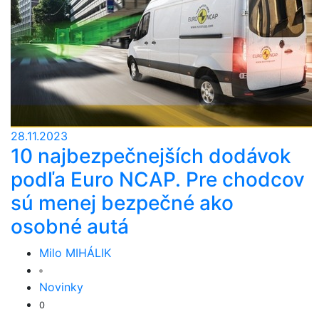
28.11.2023
10 najbezpečnejších dodávok
podľa Euro NCAP. Pre chodcov
sú menej bezpečné ako
osobné autá
Milo MIHÁLIK
Novinky
0