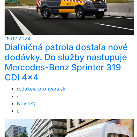
15.02.2024
Diaľničná patrola dostala nové
dodávky. Do služby nastupuje
Mercedes-Benz Sprinter 319
CDI 4x4
redakcia proficars.sk
Novinky
0