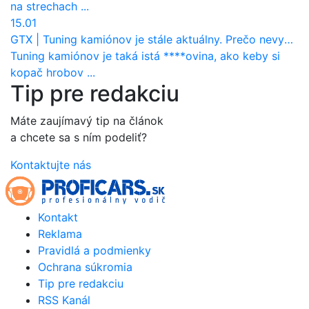
na strechach ...
15.01
GTX
|
Tuning kamiónov je stále aktuálny. Prečo nevyhynul ako pri osobákoch?
Tuning kamiónov je taká istá ****ovina, ako keby si
kopač hrobov ...
Tip pre redakciu
Máte zaujímavý tip na článok
a chcete sa s ním podeliť?
Kontaktujte nás
Kontakt
Reklama
Pravidlá a podmienky
Ochrana súkromia
Tip pre redakciu
RSS Kanál