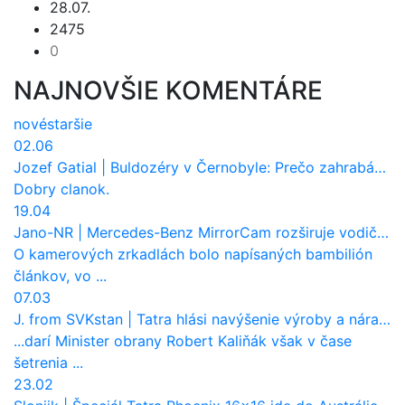
28.07.
2475
0
NAJNOVŠIE KOMENTÁRE
nové
staršie
02.06
Jozef Gatial
|
Buldozéry v Černobyle: Prečo zahrabávali Červený les pod zem?
Dobry clanok.
19.04
Jano-NR
|
Mercedes-Benz MirrorCam rozširuje vodičovi výhľad a uberá autobusom odpor vzduchu
O kamerových zrkadlách bolo napísaných bambilión
článkov, vo ...
07.03
J. from SVKstan
|
Tatra hlási navýšenie výroby a nárast tržieb. Ktorí odberatelia sú kľúčoví?
...darí Minister obrany Robert Kaliňák však v čase
šetrenia ...
23.02