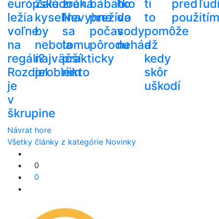
európske
Žalúdočná
zrak.
bábätko
ho
ti
pred
ľud
ležia
kyselina
Nevyhne
prežíva
do
to
použití
voľne
by
sa
počas
vody
pomôže
na
nebola
tomu
pôrodu
nehádž
a
regáli?
najväčší
prakticky
kedy
Rozdiel
problém
nikto
skôr
je
uškodí
v
škrupine
Návrat hore
Všetky články z kategórie Novinky
0
0