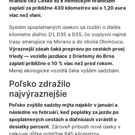
hranice cez Česko až k nemeckým hraniciam
zaplatí za približne 430 kilometrov asi o 1,20 eura
viac než vlani.
Systém spoplatnených úsekov sa rozšíri o ďalšie
kilometre diaľnic D1, D35 a D55, čo ovplyvní najmä
trasy smerujúce na Moravu a do okolia Olomouca.
Výraznejší zásah čaká prepravu po cestách prvej
triedy — vozidlo jazdiace z Drietomy do Brna
zaplatí približne o 10 % viac než pred rokom.
Menej ekologické vozidlá čelia vyšším sadzbám.
Poľsko zdražilo
najvýraznejšie
Poľsko zvýšilo sadzby mýta najskôr v januári a
následne vo februári, keď poplatky za jazdu po
spoplatnených cestách a diaľniciach vzrástli o
desiatky percent
. Zároveň pribudli nové úseky v
celkovej dĺžke približne 645 kilometrov.