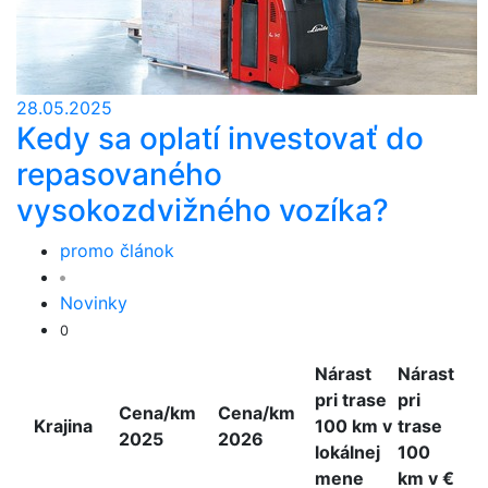
28.05.2025
Kedy sa oplatí investovať do
repasovaného
vysokozdvižného vozíka?
promo článok
Novinky
0
Nárast
Nárast
pri trase
pri
Cena/km
Cena/km
Krajina
100 km v
trase
2025
2026
lokálnej
100
mene
km v €