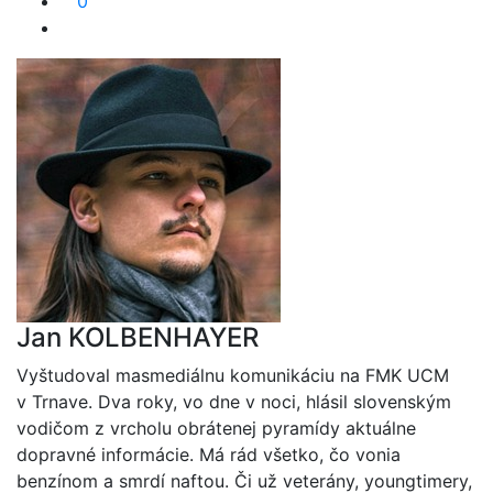
0
Jan KOLBENHAYER
Vyštudoval masmediálnu komunikáciu na FMK UCM
v Trnave. Dva roky, vo dne v noci, hlásil slovenským
vodičom z vrcholu obrátenej pyramídy aktuálne
dopravné informácie. Má rád všetko, čo vonia
benzínom a smrdí naftou. Či už veterány, youngtimery,