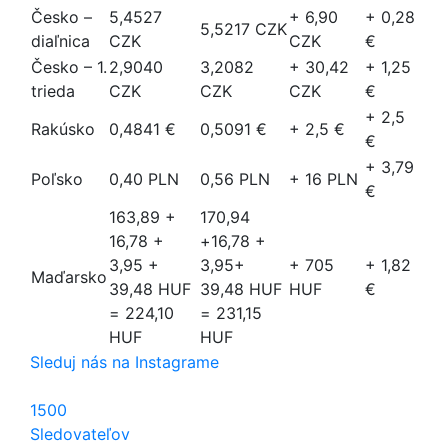
Česko –
5,4527
+ 6,90
+ 0,28
5,5217 CZK
diaľnica
CZK
CZK
€
Česko – 1.
2,9040
3,2082
+ 30,42
+ 1,25
trieda
CZK
CZK
CZK
€
+ 2,5
Rakúsko
0,4841 €
0,5091 €
+ 2,5 €
€
+ 3,79
Poľsko
0,40 PLN
0,56 PLN
+ 16 PLN
€
163,89 +
170,94
16,78 +
+16,78 +
3,95 +
3,95+
+ 705
+ 1,82
Maďarsko
39,48 HUF
39,48 HUF
HUF
€
= 224,10
= 231,15
HUF
HUF
Sleduj nás na Instagrame
1500
Sledovateľov