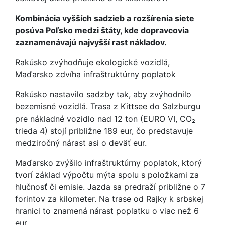
Kombinácia vyšších sadzieb a rozšírenia siete
posúva Poľsko medzi štáty, kde dopravcovia
zaznamenávajú najvyšší rast nákladov.
Rakúsko zvýhodňuje ekologické vozidlá,
Maďarsko zdvíha infraštruktúrny poplatok
Rakúsko nastavilo sadzby tak, aby zvýhodnilo
bezemisné vozidlá. Trasa z Kittsee do Salzburgu
pre nákladné vozidlo nad 12 ton (EURO VI, CO₂
trieda 4) stojí približne 189 eur, čo predstavuje
medziročný nárast asi o deväť eur.
Maďarsko zvýšilo infraštruktúrny poplatok, ktorý
tvorí základ výpočtu mýta spolu s položkami za
hlučnosť či emisie. Jazda sa predraží približne o 7
forintov za kilometer. Na trase od Rajky k srbskej
hranici to znamená nárast poplatku o viac než 6
eur.