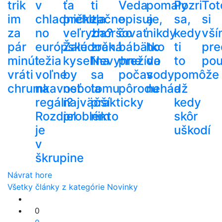
trik
v
ťa
ti
Veda
pomaly
Pozri
Tot
im
chladničke,
prehltla
začne
opisuje,
a
sa,
si
za
no
veľryba?
zhoršovať
čo
nikdy
kedy
vší
pár
európske
Žalúdočná
zrak.
bábätko
ho
ti
pre
minút
ležia
kyselina
Nevyhne
prežíva
do
to
pou
vráti
voľne
by
sa
počas
vody
pomôže
chrumkavosť
na
nebola
tomu
pôrodu
nehádž
a
regáli?
najväčší
prakticky
kedy
Rozdiel
problém
nikto
skôr
je
uškodí
v
škrupine
Návrat hore
Všetky články z kategórie Novinky
0