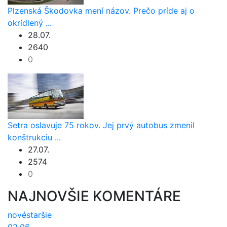
Plzenská Škodovka mení názov. Prečo príde aj o
okrídlený ...
28.07.
2640
0
Setra oslavuje 75 rokov. Jej prvý autobus zmenil
konštrukciu ...
27.07.
2574
0
NAJNOVŠIE KOMENTÁRE
nové
staršie