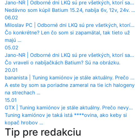
Jano-NR
|
Odborné dni LKQ sú pre všetkých, ktorí sa chcú dozvedieť niečo viac
Nedávno som kúpil Batium 15.24, nabíja 6v, 12v, 24v. ...
06.02
Miloslav PC
|
Odborné dni LKQ sú pre všetkých, ktorí sa chcú dozvedieť niečo viac
Čo konkrétne? Len čo som si zapamätal, tak tieto už
majú ...
05.02
Jano-NR
|
Odborné dni LKQ sú pre všetkých, ktorí sa chcú dozvedieť niečo viac
Čo vraveli o nabíjačkách Batium? Sú na obrázku.
20.01
bananista
|
Tuning kamiónov je stále aktuálny. Prečo nevyhynul ako pri osobákoch?
A este by som sa poriadne zameral na tie ich halogeny
na strechach ...
15.01
GTX
|
Tuning kamiónov je stále aktuálny. Prečo nevyhynul ako pri osobákoch?
Tuning kamiónov je taká istá ****ovina, ako keby si
kopač hrobov ...
Tip pre redakciu