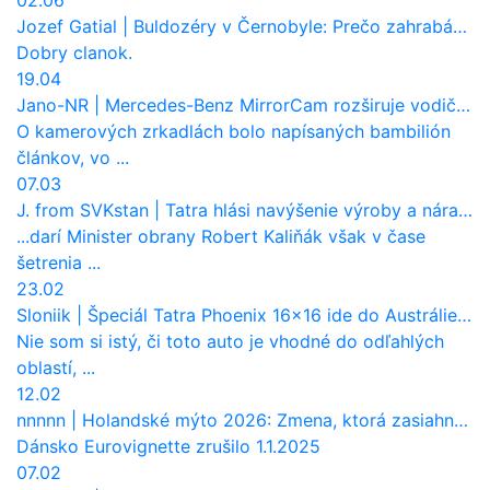
02.06
Jozef Gatial
|
Buldozéry v Černobyle: Prečo zahrabávali Červený les pod zem?
Dobry clanok.
19.04
Jano-NR
|
Mercedes-Benz MirrorCam rozširuje vodičovi výhľad a uberá autobusom odpor vzduchu
O kamerových zrkadlách bolo napísaných bambilión
článkov, vo ...
07.03
J. from SVKstan
|
Tatra hlási navýšenie výroby a nárast tržieb. Ktorí odberatelia sú kľúčoví?
...darí Minister obrany Robert Kaliňák však v čase
šetrenia ...
23.02
Sloniik
|
Špeciál Tatra Phoenix 16×16 ide do Austrálie. Na čo bude slúžiť?
Nie som si istý, či toto auto je vhodné do odľahlých
oblastí, ...
12.02
nnnnn
|
Holandské mýto 2026: Zmena, ktorá zasiahne slovenských dopravcov
Dánsko Eurovignette zrušilo 1.1.2025
07.02