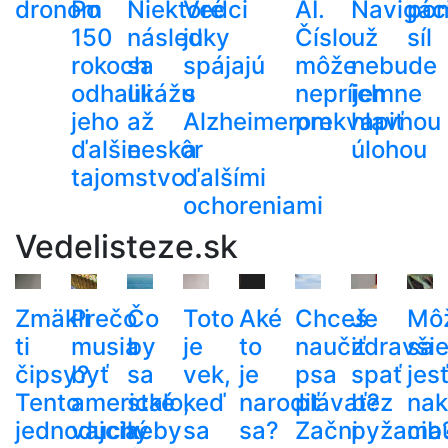
dronom
Po
Niektoré
Vedci
AI.
Navigác
po
150
následky
ju
Číslo
už
síl
rokoch
sa
spájajú
môže
nebude
odhalili
ukážu
s
nepríjemne
ich
jeho
až
Alzheimerom
prekvapiť
hlavnou
ďalšie
neskôr
a
úlohou
tajomstvo
ďalšími
ochoreniami
Vedelisteze.sk
Zmäkli
Prečo
Čo
Toto
Aké
Chceš
Je
Mô
ti
musia
by
je
to
naučiť
zdravši
sa
čipsy?
byť
sa
vek,
je
psa
spať
jes
Tento
americké
stalo,
keď
narodiť
plávať?
bez
nak
jednoduchý
vajcia
keby
sa
sa?
Začni
pyžama
cib