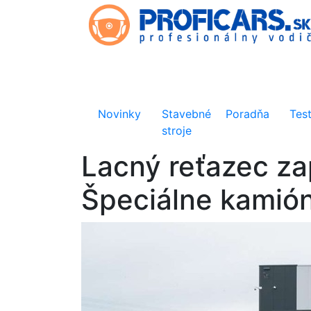
Novinky
Stavebné
Poradňa
Tes
stroje
Lacný reťazec za
Špeciálne kamión