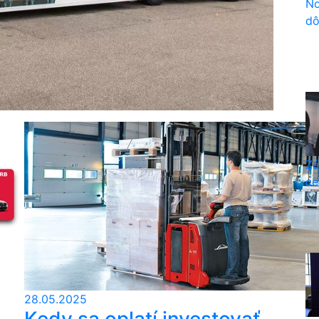
No
dô
Zá
ce
28.05.2025