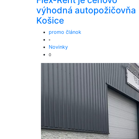
Flex-Rent je cenovo
výhodná autopožičovňa
Košice
promo článok
Novinky
0