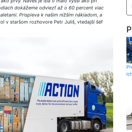
l ako prvý. Náves je iba o málo vyšší ako pri
diach dokážeme odviezť až o 60 percent viac
letami. Prispieva k našim nižším nákladom, a
ol v staršom rozhovore Petr Juliš, vtedajší šéf
P
Pr
ic