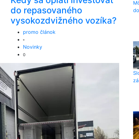
Kedy sa oplatí investovať
Mô
do repasovaného
do
vysokozdvižného vozíka?
promo článok
Novinky
0
Sl
zá