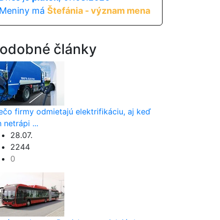
Meniny má
Štefánia - význam mena
odobné články
ečo firmy odmietajú elektrifikáciu, aj keď
h netrápi ...
28.07.
2244
0