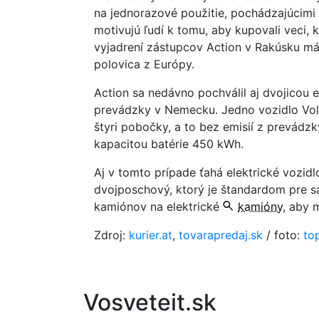
na jednorazové použitie, pochádzajúcimi 
motivujú ľudí k tomu, aby kupovali veci,
vyjadrení zástupcov Action v Rakúsku má
polovica z Európy.
Action sa nedávno pochválil aj dvojicou e
prevádzky v Nemecku. Jedno vozidlo Vol
štyri pobočky, a to bez emisií z prevádzk
kapacitou batérie 450 kWh.
Aj v tomto prípade ťahá elektrické vozidlo
dvojposchový, ktorý je štandardom pre sa
kamiónov na elektrické
kamióny
, aby 
Zdroj:
kurier.at
,
tovarapredaj.sk
/ foto:
to
Vosveteit.sk