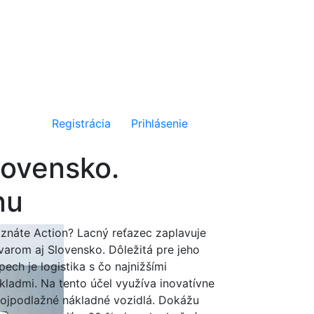
Registrácia
Prihlásenie
lovensko.
nu
znáte Action? Lacný reťazec zaplavuje
varom aj Slovensko. Dôležitá pre jeho
pech je logistika s čo najnižšími
kladmi. Na tento účel využíva inovatívne
ojpodlažné nákladné vozidlá. Dokážu