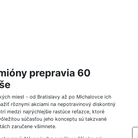
ióny prepravia 60
yše
kých miest - od Bratislavy až po Michalovce ich
nažiť rôznymi akciami na nepotravinový diskontný
trí medzi najrýchlejšie rastúce reťazce, ktoré
Dôležitou súčasťou jeho konceptu sú takzvané
tách zaručene všimnete.