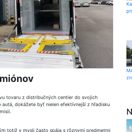
Ka
pr
MA
amiónov
zn
u tovaru z distribučných centier do svojich
utá, dokážete byť nielen efektívnejší z hľadisku
N
isií.
m totiž v mysli často spája s rôznymi predmetmi