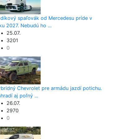
díkový spaľovák od Mercedesu príde v
ku 2027. Nebudú ho ...
25.07.
3201
0
bridný Chevrolet pre armádu jazdí potichu.
hradí aj poľný ...
26.07.
2970
0