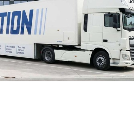
úd
ka
ná
aj
pr
po