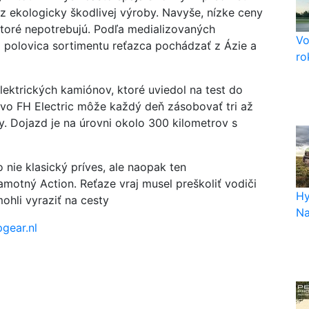
z ekologicky škodlivej výroby. Navyše, nízke ceny
 ktoré nepotrebujú. Podľa medializovaných
Vo
 polovica sortimentu reťazca pochádzať z Ázie a
ro
lektrických kamiónov, ktoré uviedol na test do
vo FH Electric môže každý deň zásobovať tri až
y. Dojazd je na úrovni okolo 300 kilometrov s
 nie klasický príves, ale naopak ten
motný Action. Reťaze vraj musel preškoliť vodiči
Hy
mohli vyraziť na cesty
Na
pgear.nl