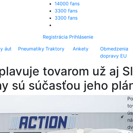
14000 fans
3300 fans
3300 fans
Registrácia
Prihlásenie
ty áut
Pneumatiky
Traktory
Ankety
Obmedzenia
dopravy EU
plavuje tovarom už aj S
y sú súčasťou jeho plá
Po
to
ús
ná
dv