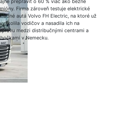
ajne prepraviť o 60 % viac ako bežné
mióny. Firma zároveň testuje elektrické
kladné autá Volvo FH Electric, na ktoré už
 vyškolila vodičov a nasadila ich na
epravu medzi distribučnými centrami a
bočkami v Nemecku.