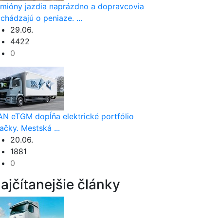
mióny jazdia naprázdno a dopravcovia
ichádzajú o peniaze. ...
29.06.
4422
0
N eTGM dopĺňa elektrické portfólio
ačky. Mestská ...
20.06.
1881
0
ajčítanejšie články