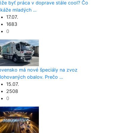
že byť práca v doprave stále cool? Čo
káže mladých ...
17.07.
1683
0
ovensko má nové špeciály na zvoz
lohovaných obalov. Prečo ...
15.07.
2508
0