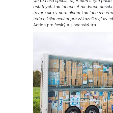
"Je to naša špecialita, Action s tým prišie
ostatných kamiónoch. A na dvoch poscho
tovaru ako v normálnom kamióne s europa
teda nižším cenám pre zákazníkov,"
uvied
Action pre český a slovenský trh.