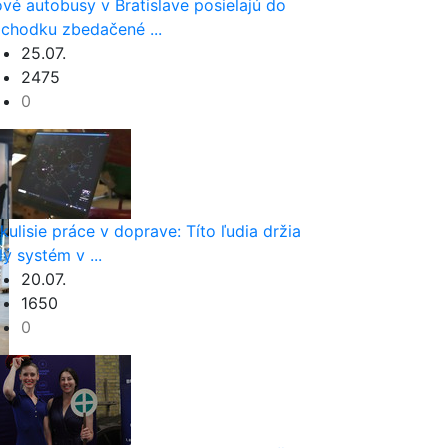
vé autobusy v Bratislave posielajú do
chodku zbedačené ...
25.07.
2475
0
kulisie práce v doprave: Títo ľudia držia
lý systém v ...
20.07.
1650
0