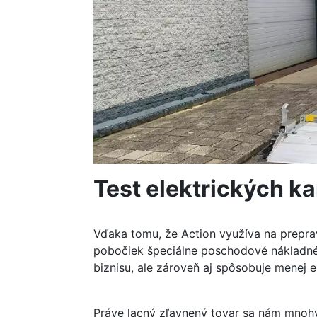
Test elektrických k
Vďaka tomu, že Action využíva na preprav
pobočiek špeciálne poschodové nákladné a
biznisu, ale zároveň aj spôsobuje menej em
Práve lacný zľavnený tovar sa nám mnohý