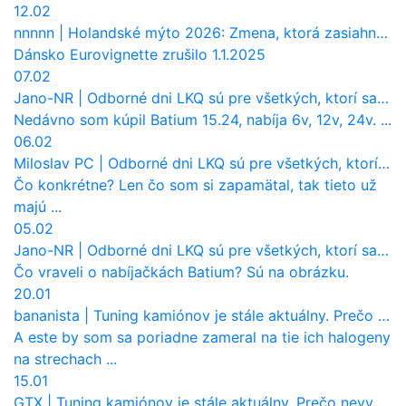
12.02
nnnnn
|
Holandské mýto 2026: Zmena, ktorá zasiahne slovenských dopravcov
Dánsko Eurovignette zrušilo 1.1.2025
07.02
Jano-NR
|
Odborné dni LKQ sú pre všetkých, ktorí sa chcú dozvedieť niečo viac
Nedávno som kúpil Batium 15.24, nabíja 6v, 12v, 24v. ...
06.02
Miloslav PC
|
Odborné dni LKQ sú pre všetkých, ktorí sa chcú dozvedieť niečo viac
Čo konkrétne? Len čo som si zapamätal, tak tieto už
majú ...
05.02
Jano-NR
|
Odborné dni LKQ sú pre všetkých, ktorí sa chcú dozvedieť niečo viac
Čo vraveli o nabíjačkách Batium? Sú na obrázku.
20.01
bananista
|
Tuning kamiónov je stále aktuálny. Prečo nevyhynul ako pri osobákoch?
A este by som sa poriadne zameral na tie ich halogeny
na strechach ...
15.01
GTX
|
Tuning kamiónov je stále aktuálny. Prečo nevyhynul ako pri osobákoch?