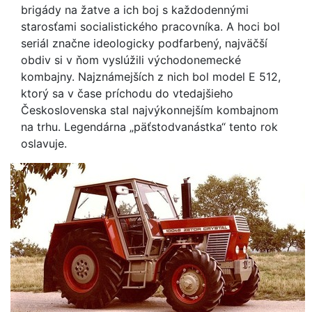
brigády na žatve a ich boj s každodennými
starosťami socialistického pracovníka. A hoci bol
seriál značne ideologicky podfarbený, najväčší
obdiv si v ňom vyslúžili východonemecké
kombajny. Najznámejších z nich bol model E 512,
ktorý sa v čase príchodu do vtedajšieho
Československa stal najvýkonnejším kombajnom
na trhu. Legendárna „päťstodvanástka“ tento rok
oslavuje.