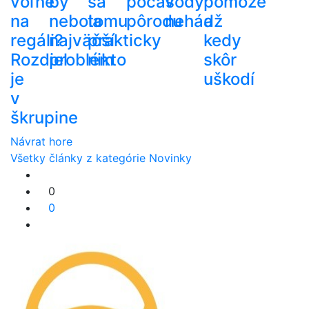
voľne
by
sa
počas
vody
pomôže
na
nebola
tomu
pôrodu
nehádž
a
regáli?
najväčší
prakticky
kedy
Rozdiel
problém
nikto
skôr
je
uškodí
v
škrupine
Návrat hore
Všetky články z kategórie Novinky
0
0