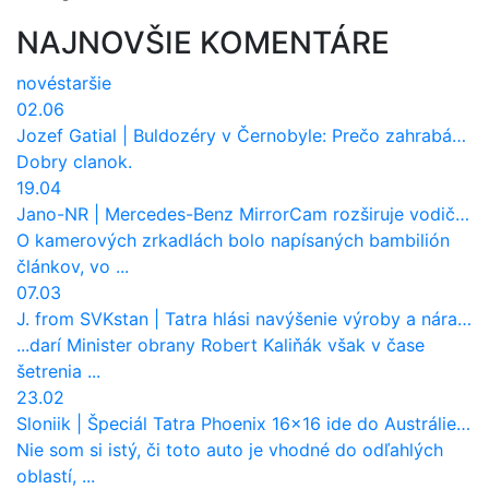
NAJNOVŠIE KOMENTÁRE
nové
staršie
02.06
Jozef Gatial
|
Buldozéry v Černobyle: Prečo zahrabávali Červený les pod zem?
Dobry clanok.
19.04
Jano-NR
|
Mercedes-Benz MirrorCam rozširuje vodičovi výhľad a uberá autobusom odpor vzduchu
O kamerových zrkadlách bolo napísaných bambilión
článkov, vo ...
07.03
J. from SVKstan
|
Tatra hlási navýšenie výroby a nárast tržieb. Ktorí odberatelia sú kľúčoví?
...darí Minister obrany Robert Kaliňák však v čase
šetrenia ...
23.02
Sloniik
|
Špeciál Tatra Phoenix 16×16 ide do Austrálie. Na čo bude slúžiť?
Nie som si istý, či toto auto je vhodné do odľahlých
oblastí, ...