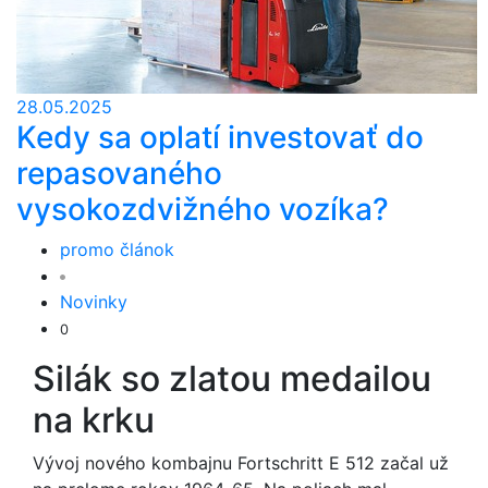
28.05.2025
Kedy sa oplatí investovať do
repasovaného
vysokozdvižného vozíka?
promo článok
Novinky
0
Silák so zlatou medailou
na krku
Vývoj nového kombajnu Fortschritt E 512 začal už