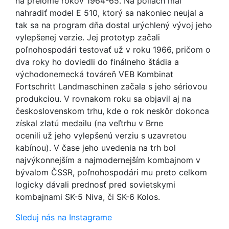
na prelome rokov 1964-65. Na poliach mal
nahradiť model E 510, ktorý sa nakoniec neujal a
tak sa na program dňa dostal urýchlený vývoj jeho
vylepšenej verzie. Jej prototyp začali
poľnohospodári testovať už v roku 1966, pričom o
dva roky ho doviedli do finálneho štádia a
východonemecká továreň VEB Kombinat
Fortschritt Landmaschinen začala s jeho sériovou
produkciou. V rovnakom roku sa objavil aj na
československom trhu, kde o rok neskôr dokonca
získal zlatú medailu (na veľtrhu v Brne
ocenili už jeho vylepšenú verziu s uzavretou
kabínou). V čase jeho uvedenia na trh bol
najvýkonnejším a najmodernejším kombajnom v
bývalom ČSSR, poľnohospodári mu preto celkom
logicky dávali prednosť pred sovietskymi
kombajnami SK-5 Niva, či SK-6 Kolos.
Sleduj nás na Instagrame