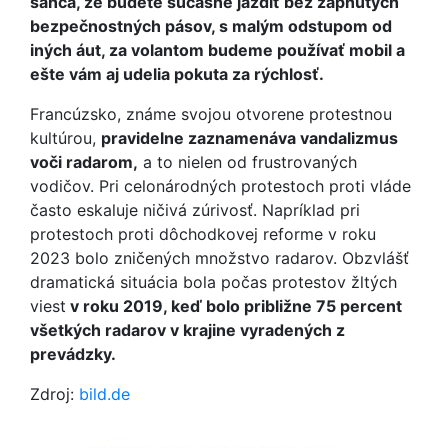
šanca, že budete súčasne jazdiť bez zapnutých
bezpečnostných pásov, s malým odstupom od
iných áut, za volantom budeme používať mobil a
ešte vám aj udelia pokuta za rýchlosť.
Francúzsko, známe svojou otvorene protestnou
kultúrou,
pravidelne zaznamenáva vandalizmus
voči radarom,
a to nielen od frustrovaných
vodičov. Pri celonárodných protestoch proti vláde
často eskaluje ničivá zúrivosť. Napríklad pri
protestoch proti dôchodkovej reforme v roku
2023 bolo zničených množstvo radarov. Obzvlášť
dramatická situácia bola počas protestov žltých
viest
v roku 2019, keď bolo približne 75 percent
všetkých radarov v krajine vyradených z
prevádzky.
Zdroj:
bild.de