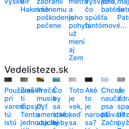
výšku
Bir
zabránil
metra
vysvetlili,
jeho
ma
Hakeime
vážnemu
a
čo
batériu
šetr
poškodeniu
jeho
spúšťa
Pat
pečene
pohyb
fantómové...
už
mení
aj
Zem
Vedelisteze.sk
Používaš
Zmäkli
Prečo
Čo
Toto
Aké
Chceš
Je
pri
ti
musia
by
je
to
naučiť
zdr
varení
čipsy?
byť
sa
vek,
je
psa
spa
tú
Tento
americké
stalo,
keď
narodiť
plávať?
be
istú
jednoduchý
vajcia
keby
sa
sa?
Začni
py