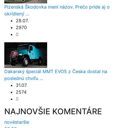
Plzenská Škodovka mení názov. Prečo príde aj o
okrídlený ...
28.07.
2970
0
Dakarský špeciál MMT EVO5 z Česka dostal na
poslednú chvíľu ...
31.07.
2574
0
NAJNOVŠIE KOMENTÁRE
nové
staršie