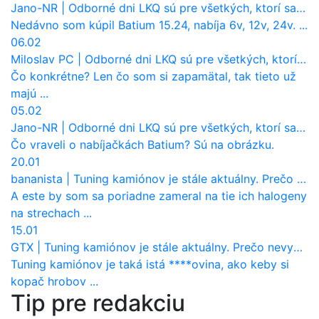
Jano-NR
|
Odborné dni LKQ sú pre všetkých, ktorí sa chcú dozvedieť niečo viac
Nedávno som kúpil Batium 15.24, nabíja 6v, 12v, 24v. ...
06.02
Miloslav PC
|
Odborné dni LKQ sú pre všetkých, ktorí sa chcú dozvedieť niečo viac
Čo konkrétne? Len čo som si zapamätal, tak tieto už
majú ...
05.02
Jano-NR
|
Odborné dni LKQ sú pre všetkých, ktorí sa chcú dozvedieť niečo viac
Čo vraveli o nabíjačkách Batium? Sú na obrázku.
20.01
bananista
|
Tuning kamiónov je stále aktuálny. Prečo nevyhynul ako pri osobákoch?
A este by som sa poriadne zameral na tie ich halogeny
na strechach ...
15.01
GTX
|
Tuning kamiónov je stále aktuálny. Prečo nevyhynul ako pri osobákoch?
Tuning kamiónov je taká istá ****ovina, ako keby si
kopač hrobov ...
Tip pre redakciu