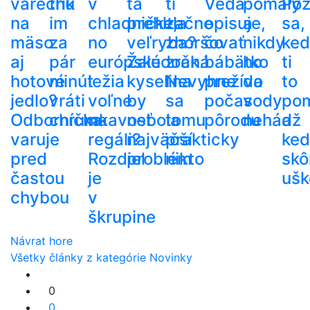
varechu
trik
v
ťa
ti
Veda
pomaly
Poz
na
im
chladničke,
prehltla
začne
opisuje,
a
sa,
mäso
za
no
veľryba?
zhoršovať
čo
nikdy
ke
aj
pár
európske
Žalúdočná
zrak.
bábätko
ho
ti
hotové
minút
ležia
kyselina
Nevyhne
prežíva
do
to
jedlo?
vráti
voľne
by
sa
počas
vody
po
Odborníčka
chrumkavosť
na
nebola
tomu
pôrodu
nehádž
a
varuje
regáli?
najväčší
prakticky
ke
pred
Rozdiel
problém
nikto
skô
častou
je
ušk
chybou
v
škrupine
Návrat hore
Všetky články z kategórie Novinky
0
0