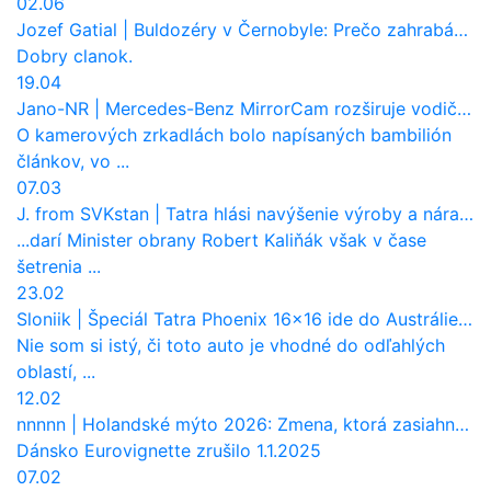
02.06
Jozef Gatial
|
Buldozéry v Černobyle: Prečo zahrabávali Červený les pod zem?
Dobry clanok.
19.04
Jano-NR
|
Mercedes-Benz MirrorCam rozširuje vodičovi výhľad a uberá autobusom odpor vzduchu
O kamerových zrkadlách bolo napísaných bambilión
článkov, vo ...
07.03
J. from SVKstan
|
Tatra hlási navýšenie výroby a nárast tržieb. Ktorí odberatelia sú kľúčoví?
...darí Minister obrany Robert Kaliňák však v čase
šetrenia ...
23.02
Sloniik
|
Špeciál Tatra Phoenix 16×16 ide do Austrálie. Na čo bude slúžiť?
Nie som si istý, či toto auto je vhodné do odľahlých
oblastí, ...
12.02
nnnnn
|
Holandské mýto 2026: Zmena, ktorá zasiahne slovenských dopravcov
Dánsko Eurovignette zrušilo 1.1.2025
07.02