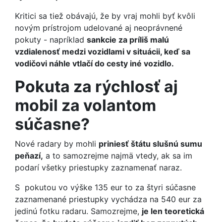
Kritici sa tiež obávajú, že by vraj mohli byť kvôli
novým prístrojom udelované aj neoprávnené
pokuty - napríklad
sankcie za príliš malú
vzdialenosť medzi vozidlami v situácii, keď sa
vodičovi náhle vtlačí do cesty iné vozidlo.
Pokuta za rýchlosť aj
mobil za volantom
súčasne?
Nové radary by mohli
priniesť štátu slušnú sumu
peňazí,
a to samozrejme najmä vtedy, ak sa im
podarí všetky priestupky zaznamenať naraz.
S pokutou vo výške 135 eur to za štyri súčasne
zaznamenané priestupky vychádza na 540 eur za
jedinú fotku radaru. Samozrejme,
je len teoretická