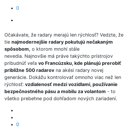
0
Očakávate, že radary merajú len rýchlosť? Vedzte, že
tie
najmodernejšie radary pokutujú nečakaným
spôsobom,
o ktorom mnohí stále
nevedia. Najnovšie má práve takýchto prístrojov
pribudnúť veľa
vo Francúzsku, kde plánujú prerobiť
približne 500 radarov
na akési radary novej
generácie. Dokážu kontrolovať omnoho viac než len
rýchlosť:
vzdialenosť medzi vozidlami, používanie
bezpečnostného pásu a mobilu za volantom
- to
všetko prebehne pod dohľadom nových zariadení.
0