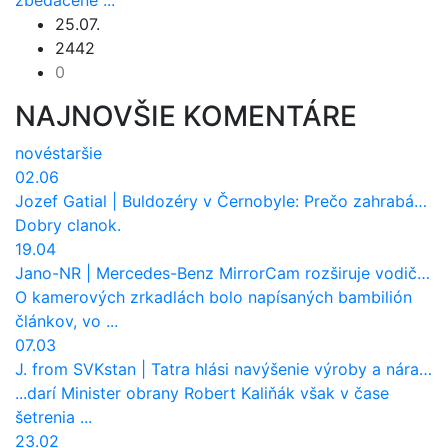
zbedačené ...
25.07.
2442
0
NAJNOVŠIE KOMENTÁRE
nové
staršie
02.06
Jozef Gatial
|
Buldozéry v Černobyle: Prečo zahrabávali Červený les pod zem?
Dobry clanok.
19.04
Jano-NR
|
Mercedes-Benz MirrorCam rozširuje vodičovi výhľad a uberá autobusom odpor vzduchu
O kamerových zrkadlách bolo napísaných bambilión
článkov, vo ...
07.03
J. from SVKstan
|
Tatra hlási navýšenie výroby a nárast tržieb. Ktorí odberatelia sú kľúčoví?
...darí Minister obrany Robert Kaliňák však v čase
šetrenia ...
23.02