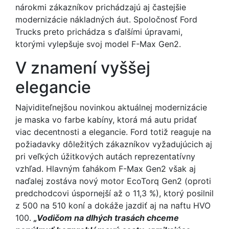
nárokmi zákazníkov prichádzajú aj častejšie
modernizácie nákladných áut. Spoločnosť Ford
Trucks preto prichádza s ďalšími úpravami,
ktorými vylepšuje svoj model F-Max Gen2.
V znamení vyššej
elegancie
Najviditeľnejšou novinkou aktuálnej modernizácie
je maska vo farbe kabíny, ktorá má autu pridať
viac decentnosti a elegancie. Ford totiž reaguje na
požiadavky dôležitých zákazníkov vyžadujúcich aj
pri veľkých úžitkových autách reprezentatívny
vzhľad. Hlavným ťahákom F-Max Gen2 však aj
naďalej zostáva nový motor EcoTorq Gen2 (oproti
predchodcovi úspornejší až o 11,3 %), ktorý posilnil
z 500 na 510 koní a dokáže jazdiť aj na naftu HVO
100.
„Vodičom na dlhých trasách chceme