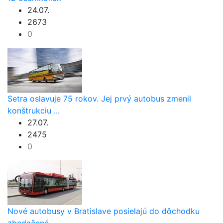
24.07.
2673
0
Setra oslavuje 75 rokov. Jej prvý autobus zmenil
konštrukciu ...
27.07.
2475
0
Nové autobusy v Bratislave posielajú do dôchodku