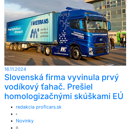
16.11.2024
Slovenská firma vyvinula prvý
vodíkový ťahač. Prešiel
homologizačnými skúškami EÚ
redakcia proficars.sk
Novinky
0