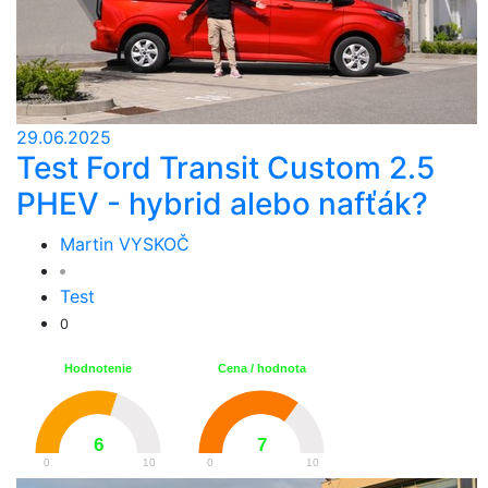
29.06.2025
Test Ford Transit Custom 2.5
PHEV - hybrid alebo nafťák?
Martin VYSKOČ
Test
0
Hodnotenie
Cena / hodnota
6
7
0
10
0
10