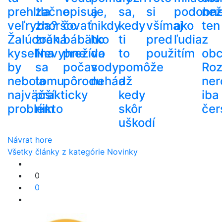
prehltla
začne
opisuje,
a
sa,
si
podobn
než
veľryba?
zhoršovať
čo
nikdy
kedy
všímaj
ako
ten
Žalúdočná
zrak.
bábätko
ho
ti
pred
ľudia
z
kyselina
Nevyhne
prežíva
do
to
použitím
ob
by
sa
počas
vody
pomôže
Roz
nebola
tomu
pôrodu
nehádž
a
ner
najväčší
prakticky
kedy
iba
problém
nikto
skôr
čer
uškodí
Návrat hore
Všetky články z kategórie Novinky
0
0