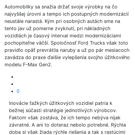
Automobilky sa snažia držať svoje výrobky na čo
najvyššej úrovni a tempo ich postupných modernizácií
neustále narastá. Kým pri osobných autách sme na
tento jav už pomerne zvyknutí, pri nákladných
vozidlách je časový interval medzi modernizáciami
pochopiteľne väčší. Spoločnosť Ford Trucks však toto
pravidlo opäť prevrátila naruby a už po pár mesiacoch
zavádza do praxe ďalšie vylepšenia svojho úžitkového
modelu F-Max Gen2.
0
Inovácie ťažkých úžitkových vozidiel patria k
bežnej súčasti stratégie jednotlivých výrobcov.
Faktom však zostáva, že ich tempo nebýva nijak
závratné. A ani to doteraz nebolo potrebné. Rýchla
doba si však žiada rýchle riešenia a tak s rastúcimi