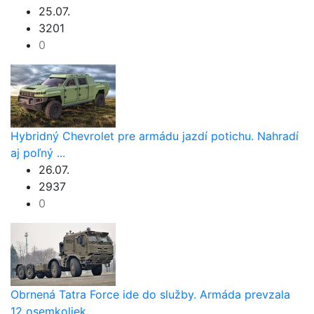
25.07.
3201
0
Hybridný Chevrolet pre armádu jazdí potichu. Nahradí
aj poľný ...
26.07.
2937
0
Obrnená Tatra Force ide do služby. Armáda prevzala
12 osemkoliek