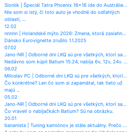
Sloniik
|
Špeciál Tatra Phoenix 16×16 ide do Austrálie. Na čo bude slúžiť?
Nie som si istý, či toto auto je vhodné do odľahlých
oblastí, ...
12.02
nnnnn
|
Holandské mýto 2026: Zmena, ktorá zasiahne slovenských dopravcov
Dánsko Eurovignette zrušilo 1.1.2025
07.02
Jano-NR
|
Odborné dni LKQ sú pre všetkých, ktorí sa chcú dozvedieť niečo viac
Nedávno som kúpil Batium 15.24, nabíja 6v, 12v, 24v. ...
06.02
Miloslav PC
|
Odborné dni LKQ sú pre všetkých, ktorí sa chcú dozvedieť niečo viac
Čo konkrétne? Len čo som si zapamätal, tak tieto už
majú ...
05.02
Jano-NR
|
Odborné dni LKQ sú pre všetkých, ktorí sa chcú dozvedieť niečo viac
Čo vraveli o nabíjačkách Batium? Sú na obrázku.
20.01
bananista
|
Tuning kamiónov je stále aktuálny. Prečo nevyhynul ako pri osobákoch?