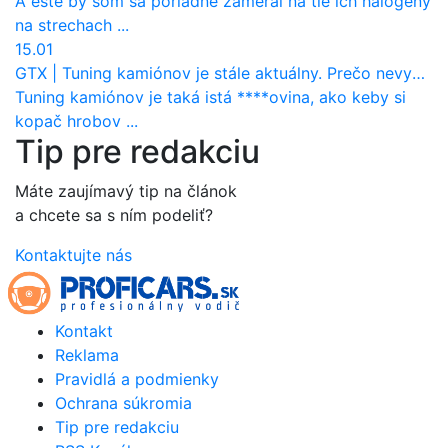
A este by som sa poriadne zameral na tie ich halogeny
na strechach ...
15.01
GTX
|
Tuning kamiónov je stále aktuálny. Prečo nevyhynul ako pri osobákoch?
Tuning kamiónov je taká istá ****ovina, ako keby si
kopač hrobov ...
Tip pre redakciu
Máte zaujímavý tip na článok
a chcete sa s ním podeliť?
Kontaktujte nás
Kontakt
Reklama
Pravidlá a podmienky
Ochrana súkromia
Tip pre redakciu