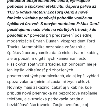
ponúknuť bezproblémovú cestu, vynikajúce
pohodlie a špičkovú efektivitu. Úspora paliva až
11,3 % vďaka motoru EcoTorq Gen2 a nové
funkcie v kabíne posúvajú pohodlie vodiča na
špičkovú úroveň. S novým modelom F-Max Gen2
posilňujeme naše ciele na všetkých trhoch, kde
pôsobíme,“
povedal pri predstavení poslednej
modernizácie Emrah Duman, viceprezident Ford
Trucks. Automobilka nezabúda zdôrazniť aj
špičkovú aerodynamiku danú nielen tvarmi kabíny,
ale aj použitím digitálnych kamier namiesto
klasických spätných zrkadiel. Ich prínosom nie je
len lepšia viditeľnosť pri zhoršených
poveternostných podmienkach, ale aj lepší výhľad
spoza volantu (minimalizácia mŕtvych uhlov).
Novinky majú zákazníci čakať aj v kabíne, kde
pribudli nová priehradka na bezdrôtové nabíjanie
telefónu, elektronická parkovacia brzda a
bezkľúčové štartovanie. Zaujímavosťou je aj