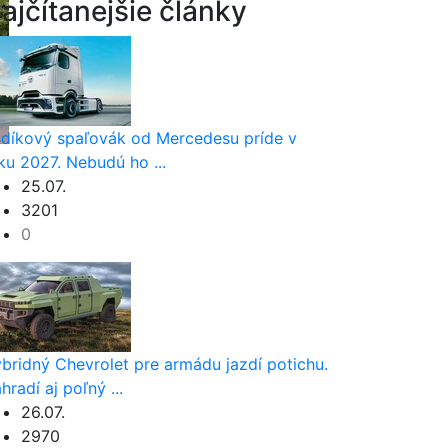
ajčítanejšie články
díkový spaľovák od Mercedesu príde v
ku 2027. Nebudú ho ...
25.07.
3201
0
bridný Chevrolet pre armádu jazdí potichu.
hradí aj poľný ...
26.07.
2970