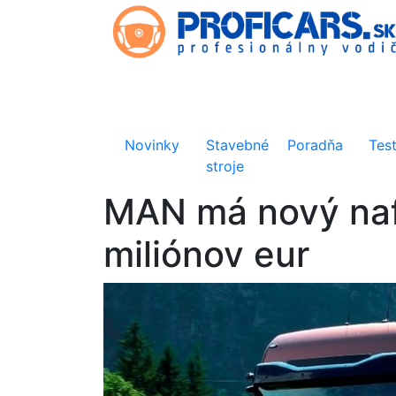
Novinky
Stavebné
Poradňa
Tes
stroje
MAN má nový naft
miliónov eur