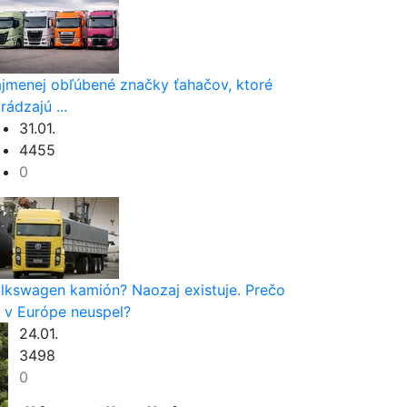
jmenej obľúbené značky ťahačov, ktoré
rádzajú ...
31.01.
4455
0
lkswagen kamión? Naozaj existuje. Prečo
 v Európe neuspel?
24.01.
3498
0