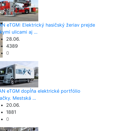
N eTGM: Elektrický hasičský žeriav prejde
kymi ulicami aj ...
28.06.
4389
0
N eTGM dopĺňa elektrické portfólio
ačky. Mestská ...
20.06.
1881
0