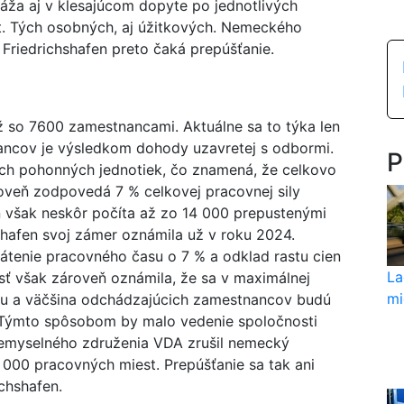
ráža aj v klesajúcom dopyte po jednotlivých
. Tých osobných, aj úžitkových. Nemeckého
Friedrichshafen preto čaká prepúšťanie.
ž so 7600 zamestnancami. Aktuálne sa to týka len
ncov je výsledkom dohody uzavretej s odbormi.
P
ných pohonných jednotiek, čo znamená, že celkovo
roveň zodpovedá 7 % celkovej pracovnej sily
n však neskôr počíta až zo 14 000 prepustenými
hafen svoj zámer oznámila už v roku 2024.
átenie pracovného času o 7 % a odklad rastu cien
La
sť však zároveň oznámila, že sa v maximálnej
mi
iu a väčšina odchádzajúcich zamestnancov budú
 Týmto spôsobom by malo vedenie spoločnosti
riemyselného združenia VDA zrušil nemecký
000 pracovných miest. Prepúšťanie sa tak ani
chshafen.