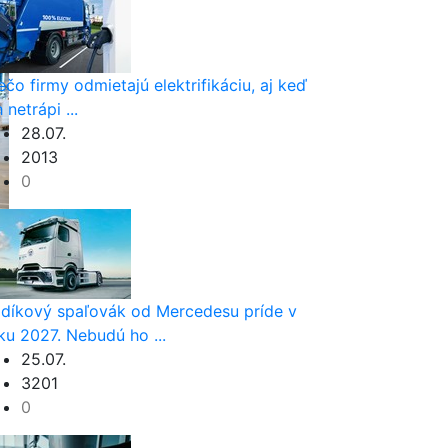
ečo firmy odmietajú elektrifikáciu, aj keď
h netrápi ...
28.07.
2013
0
díkový spaľovák od Mercedesu príde v
ku 2027. Nebudú ho ...
25.07.
3201
0