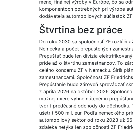
menej finálnej výroby v Európe, čo sa od
komponentoch potrebných pri výrobe áut
dodávateľa automobilových súčiastok ZF 
Štvrtina bez práce
Do roku 2030 sa spoločnosť ZF rozlúči a
Nemecka a počet prepustených zamestna
Prepúšťať bude len divízia elektrifikova
príde až o štvrtinu zamestnancov. To zá
celého koncernu ZF v Nemecku. Širší plá
zamestnancami. Spoločnosť ZF Friedrichs
Prepúšťanie bude zároveň sprevádzať skr
z apríla 2026 na október 2026. Spoločno
možnej miere vyhne nútenému prepúšťan
tvoriť predčasné odchody do dôchodku.
ušetriť 500 mil. eur. Podľa nemeckého p
automobilový sektor od roku 2023 už 55 
zďaleka netýka len spoločnosti ZF Friedri