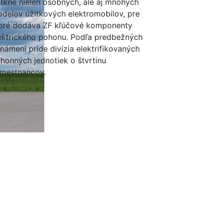
tkne nielen osobných, ale aj mnohých
delov úžitkových elektromobilov, pre
oré dodáva ZF kľúčové komponenty
ektrického pohonu. Podľa predbežných
námení príde divízia elektrifikovaných
honných jednotiek o štvrtinu
mestnancov.