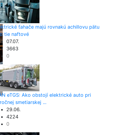
ektrické ťahače majú rovnakú achillovu pätu
o tie naftové
07.07.
3663
0
N eTGS: Ako obstojí elektrické auto pri
ročnej smetiarskej ...
29.06.
4224
0