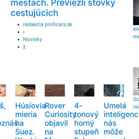
mestách. Previezli stovky
cestujúcich
redakcia proficars.sk
eA
me
Novinky
2
Sc
š,
Húsíovia
Rover
4-
Umelá
na
mieria
Curiosity
tonový
inteligenc
oznáš
na
objavil
horný
nás
Suez.
na
stupeň
môže