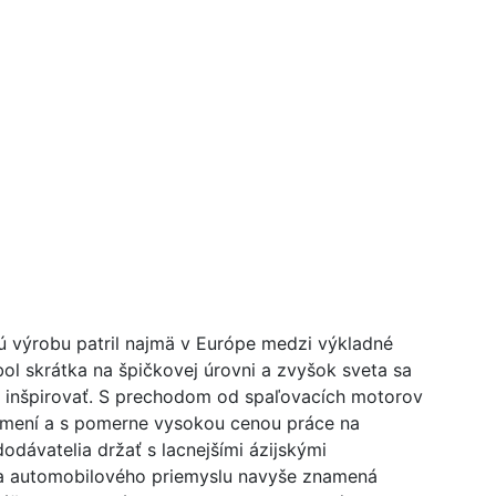
 výrobu patril najmä v Európe medzi výkladné
bol skrátka na špičkovej úrovni a zvyšok sveta sa
 inšpirovať. S prechodom od spaľovacích motorov
o mení a s pomerne vysokou cenou práce na
dávatelia držať s lacnejšími ázijskými
ia automobilového priemyslu navyše znamená