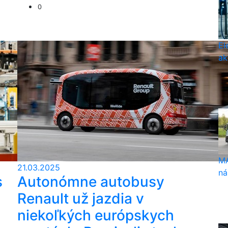
0
El
ak
MA
21.03.2025
ná
s
Autonómne autobusy
Renault už jazdia v
niekoľkých európskych