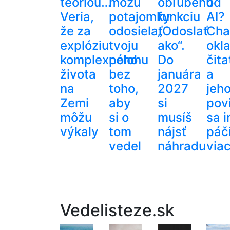
teóriou…
môžu
obľúbenú
od
Veria,
potajomky
funkciu
AI?
že za
odosielať
„Odoslať
Cha
explóziu
tvoju
ako“.
okl
komplexného
polohu
Do
čita
života
bez
januára
a
na
toho,
2027
jeh
Zemi
aby
si
pov
môžu
si o
musíš
sa 
výkaly
tom
nájsť
páči
vedel
náhradu
via
Vedelisteze.sk