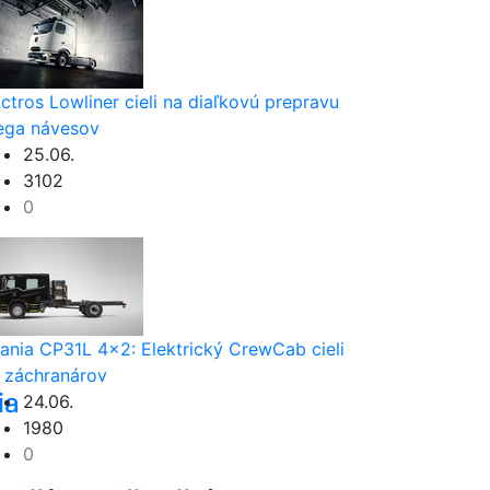
ctros Lowliner cieli na diaľkovú prepravu
ga návesov
25.06.
3102
0
ania CP31L 4x2: Elektrický CrewCab cieli
 záchranárov
ia
24.06.
1980
0