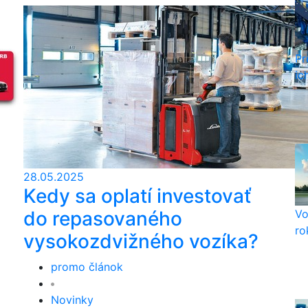
Pr
ic
28.05.2025
Kedy sa oplatí investovať
do repasovaného
Vo
ro
vysokozdvižného vozíka?
promo článok
Novinky