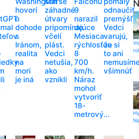
Washington
Marse
Falconu
pomaly
N
hovorí
záhadné
9
odnaučiť
tGPT
o
útvary
narazil
premýšľať
amal
dohode
pripomínajúce
do
Vedci
teľov
s
včelí
Mesiaca
varujú,
Vo
Iránom,
plást.
rýchlosťou
že si
ro
o
realita
Vedci
8
to ani
iedky
na
netušia,
700
nemusím
im
mori
ako
km/h.
všimnúť
li
je iná
vznikli
Náraz
c
mohol
vytvoriť
18-
metrový...
Hy
Na