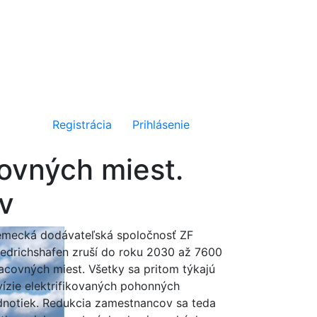
Registrácia
Prihlásenie
ovných miest.
ov
mecká dodávateľská spoločnosť ZF
iedrichshafen zruší do roku 2030 až 7600
acovných miest. Všetky sa pritom týkajú
vízie elektrifikovaných pohonných
dnotiek. Redukcia zamestnancov sa teda