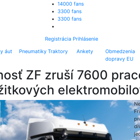
14000 fans
3300 fans
3300 fans
Registrácia
Prihlásenie
ty áut
Pneumatiky
Traktory
Ankety
Obmedzenia
dopravy EU
osť ZF zruší 7600 prac
úžitkových elektromobil
Ne
Fr
pr
di
je