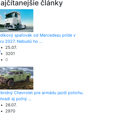
ajčítanejšie články
.
díkový spaľovák od Mercedesu príde v
ku 2027. Nebudú ho ...
25.07.
e
3201
0
bridný Chevrolet pre armádu jazdí potichu.
hradí aj poľný ...
26.07.
2970