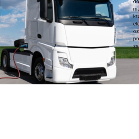
do
mo
kt
el
oz
po
za