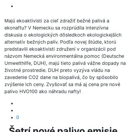
Majú ekoaktivisti za cieľ zdražiť bežné palivá a
ekonaftu? V Nemecku sa rozprúdila intenzívna
diskusia o ekologických dôsledkoch ekologickejších
alternatív bežných palív. Podľa novej štúdie, ktorú
predstavili ekoaktivisti združení v organizácii pod
názvom Nemecká environmentálna pomoc (Deutsche
Umwelthilfe, DUH), majú tieto palivá vážne dopady na
životné prostredie. DUH preto vyzýva vládu na
zavedenie CO2 dane na biopalivá, čo by spôsobilo
zvýšenie ich ceny. Zvyšovať sa má aj cena pre nové
palivo HVO100 ako náhradu nafty!
0
Šetrí nové palivo emisie