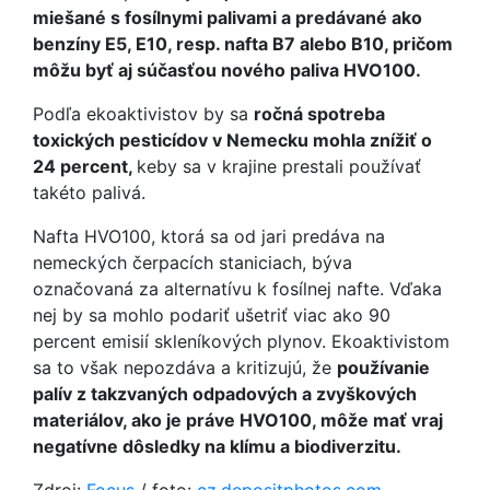
miešané s fosílnymi palivami a predávané ako
benzíny E5, E10, resp. nafta B7 alebo B10, pričom
môžu byť aj súčasťou nového paliva HVO100.
Podľa ekoaktivistov by sa
ročná spotreba
toxických pesticídov v Nemecku mohla znížiť o
24 percent,
keby sa v krajine prestali používať
takéto palivá.
Nafta HVO100, ktorá sa od jari predáva na
nemeckých čerpacích staniciach, býva
označovaná za alternatívu k fosílnej nafte. Vďaka
nej by sa mohlo podariť ušetriť viac ako 90
percent emisií skleníkových plynov. Ekoaktivistom
sa to však nepozdáva a kritizujú, že
používanie
palív z takzvaných odpadových a zvyškových
materiálov, ako je práve HVO100, môže mať vraj
negatívne dôsledky na klímu a biodiverzitu.