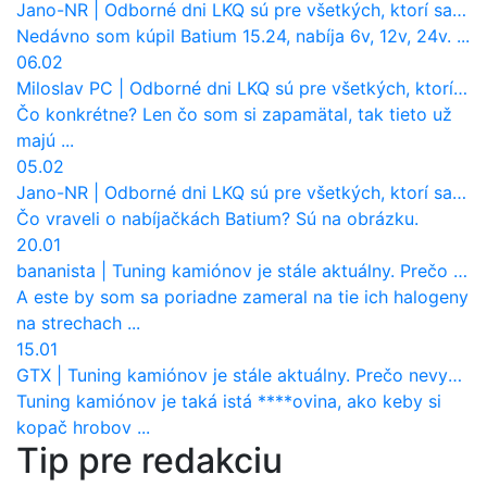
Jano-NR
|
Odborné dni LKQ sú pre všetkých, ktorí sa chcú dozvedieť niečo viac
Nedávno som kúpil Batium 15.24, nabíja 6v, 12v, 24v. ...
06.02
Miloslav PC
|
Odborné dni LKQ sú pre všetkých, ktorí sa chcú dozvedieť niečo viac
Čo konkrétne? Len čo som si zapamätal, tak tieto už
majú ...
05.02
Jano-NR
|
Odborné dni LKQ sú pre všetkých, ktorí sa chcú dozvedieť niečo viac
Čo vraveli o nabíjačkách Batium? Sú na obrázku.
20.01
bananista
|
Tuning kamiónov je stále aktuálny. Prečo nevyhynul ako pri osobákoch?
A este by som sa poriadne zameral na tie ich halogeny
na strechach ...
15.01
GTX
|
Tuning kamiónov je stále aktuálny. Prečo nevyhynul ako pri osobákoch?
Tuning kamiónov je taká istá ****ovina, ako keby si
kopač hrobov ...
Tip pre redakciu