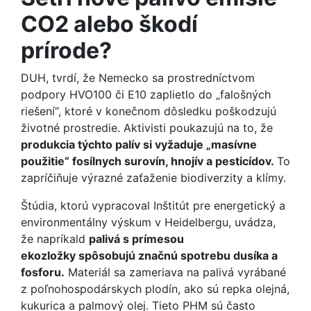
CO2 alebo škodí
prírode?
DUH, tvrdí, že Nemecko sa prostredníctvom
podpory HVO100 či E10 zaplietlo do „falošných
riešení“, ktoré v konečnom dôsledku poškodzujú
životné prostredie. Aktivisti poukazujú na to, že
produkcia týchto palív si vyžaduje „masívne
použitie“ fosílnych surovín, hnojív a pesticídov.
To
zapríčiňuje výrazné zaťaženie biodiverzity a klímy.
Štúdia, ktorú vypracoval Inštitút pre energetický a
environmentálny výskum v Heidelbergu, uvádza,
že napríkald
palivá s prímesou
ekozložky spôsobujú značnú spotrebu dusíka a
fosforu.
Materiál sa zameriava na palivá vyrábané
z poľnohospodárskych plodín, ako sú repka olejná,
kukurica a palmový olej. Tieto PHM sú často