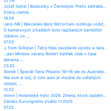
02.06
Jozef Gatial
|
Buldozéry v Černobyle: Prečo zahrabávali Červený les pod zem?
Dobry clanok.
19.04
Jano-NR
|
Mercedes-Benz MirrorCam rozširuje vodičovi výhľad a uberá autobusom odpor vzduchu
O kamerových zrkadlách bolo napísaných bambilión
článkov, vo ...
07.03
J. from SVKstan
|
Tatra hlási navýšenie výroby a nárast tržieb. Ktorí odberatelia sú kľúčoví?
...darí Minister obrany Robert Kaliňák však v čase
šetrenia ...
23.02
Sloniik
|
Špeciál Tatra Phoenix 16×16 ide do Austrálie. Na čo bude slúžiť?
Nie som si istý, či toto auto je vhodné do odľahlých
oblastí, ...
12.02
nnnnn
|
Holandské mýto 2026: Zmena, ktorá zasiahne slovenských dopravcov
Dánsko Eurovignette zrušilo 1.1.2025
07.02