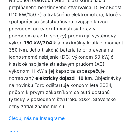
Na pohon obidvoch verzií slúži kombinácia
prepĺňaného benzínového štvorvalca 1.5 EcoBoost
(110 kW/150 k) a trakčného elektromotora, ktoré v
spolupráci so šesťstupňovou dvojspojkovou
prevodovkou (v skutočnosti sú teraz v
prevodovke až tri spojky) produkujú systémový
výkon
150 kW/204 k
a maximálny krútiaci moment
350 Nm. Jeho trakčná batéria je pripravená na
jednosmerné nabíjanie (DC) výkonom 50 kW, či
klasické nabíjanie striedavým prúdom (AC)
výkonom 11 kW a jej kapacita zabezpečuje
normovaný
elektrický dojazd 110 km
. Objednávky
na novinku Ford odštartuje koncom leta 2024,
pričom k prvým zákazníkom sa autá dostanú
fyzicky v poslednom štvrťroku 2024. Slovenské
ceny zatiaľ známe nie sú.
Sleduj nás na Instagrame