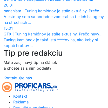
20.01
bananista
|
Tuning kamiónov je stále aktuálny. Prečo nevyhynul ako pri osobákoch?
A este by som sa poriadne zameral na tie ich halogeny
na strechach ...
15.01
GTX
|
Tuning kamiónov je stále aktuálny. Prečo nevyhynul ako pri osobákoch?
Tuning kamiónov je taká istá ****ovina, ako keby si
kopač hrobov ...
Tip pre redakciu
Máte zaujímavý tip na článok
a chcete sa s ním podeliť?
Kontaktujte nás
Kontakt
Reklama
Pravidlá a podmienky