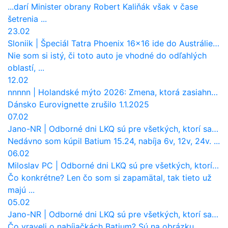
...darí Minister obrany Robert Kaliňák však v čase
šetrenia ...
23.02
Sloniik
|
Špeciál Tatra Phoenix 16×16 ide do Austrálie. Na čo bude slúžiť?
Nie som si istý, či toto auto je vhodné do odľahlých
oblastí, ...
12.02
nnnnn
|
Holandské mýto 2026: Zmena, ktorá zasiahne slovenských dopravcov
Dánsko Eurovignette zrušilo 1.1.2025
07.02
Jano-NR
|
Odborné dni LKQ sú pre všetkých, ktorí sa chcú dozvedieť niečo viac
Nedávno som kúpil Batium 15.24, nabíja 6v, 12v, 24v. ...
06.02
Miloslav PC
|
Odborné dni LKQ sú pre všetkých, ktorí sa chcú dozvedieť niečo viac
Čo konkrétne? Len čo som si zapamätal, tak tieto už
majú ...
05.02
Jano-NR
|
Odborné dni LKQ sú pre všetkých, ktorí sa chcú dozvedieť niečo viac
Čo vraveli o nabíjačkách Batium? Sú na obrázku.