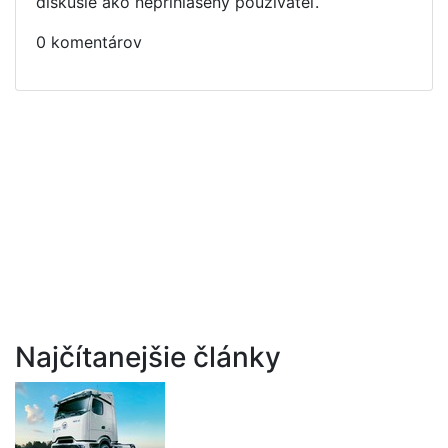
diskusie ako neprihlásený používateľ.
0 komentárov
Najčítanejšie články