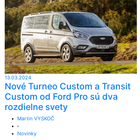
13.03.2024
Nové Turneo Custom a Transit
Custom od Ford Pro sú dva
rozdielne svety
Martin VYSKOČ
Novinky