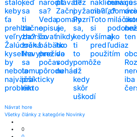
stalo,
keď
narodiť
plávať?
bez
naklíčená
mávajú
ces
keby
sa
sa?
Začni
pyžama?
cibuľa?
„domáci
ove
ťa
ti
Veda
pomaly
Pozri
Toto
miláčiko
ost
prehltla
začne
opisuje,
a
sa,
si
podobn
než
veľryba?
zhoršovať
čo
nikdy
kedy
všímaj
ako
ten
Žalúdočná
zrak.
bábätko
ho
ti
pred
ľudia
z
kyselina
Nevyhne
prežíva
do
to
použitím
ob
by
sa
počas
vody
pomôže
Roz
nebola
tomu
pôrodu
nehádž
a
ner
najväčší
prakticky
kedy
iba
problém
nikto
skôr
čer
uškodí
Návrat hore
Všetky články z kategórie Novinky
0
0