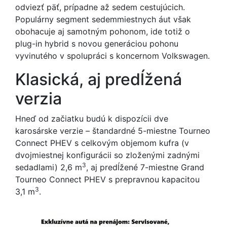
odviezť päť, prípadne až sedem cestujúcich.
Populárny segment sedemmiestnych áut však
obohacuje aj samotným pohonom, ide totiž o
plug-in hybrid s novou generáciou pohonu
vyvinutého v spolupráci s koncernom Volkswagen.
Klasická, aj predĺžená
verzia
Hneď od začiatku budú k dispozícii dve
karosárske verzie – štandardné 5-miestne Tourneo
Connect PHEV s celkovým objemom kufra (v
dvojmiestnej konfigurácii so zloženými zadnými
3
sedadlami) 2,6 m
, aj predĺžené 7-miestne Grand
Tourneo Connect PHEV s prepravnou kapacitou
3
3,1 m
.