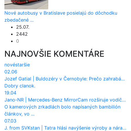
Nové autobusy v Bratislave posielajú do dôchodku
zbedačené ...
25.07.
2442
0
NAJNOVŠIE KOMENTÁRE
nové
staršie
02.06
Jozef Gatial
|
Buldozéry v Černobyle: Prečo zahrabávali Červený les pod zem?
Dobry clanok.
19.04
Jano-NR
|
Mercedes-Benz MirrorCam rozširuje vodičovi výhľad a uberá autobusom odpor vzduchu
O kamerových zrkadlách bolo napísaných bambilión
článkov, vo ...
07.03
J. from SVKstan
|
Tatra hlási navýšenie výroby a nárast tržieb. Ktorí odberatelia sú kľúčoví?