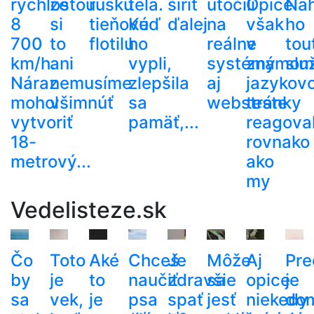
rýchlosťou
že
ruskú
tela.
šíriť
útočili
Opice
Nah
8
si
tieňovú
Keď
ďalej
na
však
ho
700
to
flotilu
ho
reálne
v
tou
km/h.
ani
vypli,
systémy
známom
slu
Náraz
nemusíme
zlepšila
aj
jazykov
mohol
všimnúť
sa
webstránky
teste
vytvoriť
pamäť,...
reagoval
18-
rovnako
metrový...
ako
my
Vedelisteze.sk
Čo
Toto
Aké
Chceš
Je
Môže
Aj
Pre
by
je
to
naučiť
zdravšie
sa
opice
je
sa
vek,
je
psa
spať
jesť
niekedy
do