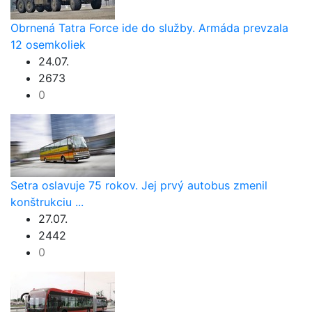
Obrnená Tatra Force ide do služby. Armáda prevzala
12 osemkoliek
24.07.
2673
0
Setra oslavuje 75 rokov. Jej prvý autobus zmenil
konštrukciu ...
27.07.
2442
0